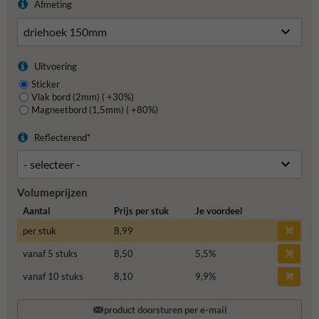
Afmeting
Uitvoering
Sticker
Vlak bord (2mm) ( +30%)
Magneetbord (1,5mm) ( +80%)
Reflecterend*
Volumeprijzen
Aantal
Prijs per stuk
Je voordeel
per stuk
8,99
vanaf 5 stuks
8,50
5,5
%
vanaf 10 stuks
8,10
9,9
%
product doorsturen per e-mail