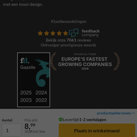
met een mooi design.
Klantbeoordelingen
Bekijk onze
7061
reviews
Ontvanger prestigieuze awards
productopties tonen
Levertijd:
1-2 werkdagen
Aantal:
Prijs p/st
8,
99
10,88
incl. btw
© 2026 TrafficSupply. Alle rechten voorbehouden.