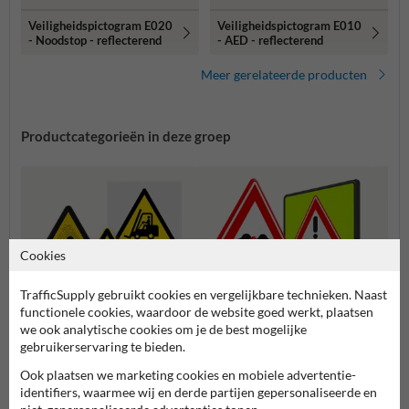
Veiligheidspictogram E020
Veiligheidspictogram E010
- Noodstop - reflecterend
- AED - reflecterend
Meer gerelateerde producten
Productcategorieën in deze groep
Cookies
TrafficSupply gebruikt cookies en vergelijkbare technieken. Naast
functionele cookies, waardoor de website goed werkt, plaatsen
we ook analytische cookies om je de best mogelijke
gebruikerservaring te bieden.
Waarschuwingsborden (J-
Waars
Waarschuwingspictogramme
serie)
diere
n
Ook plaatsen we marketing cookies en mobiele advertentie-
identifiers, waarmee wij en derde partijen gepersonaliseerde en