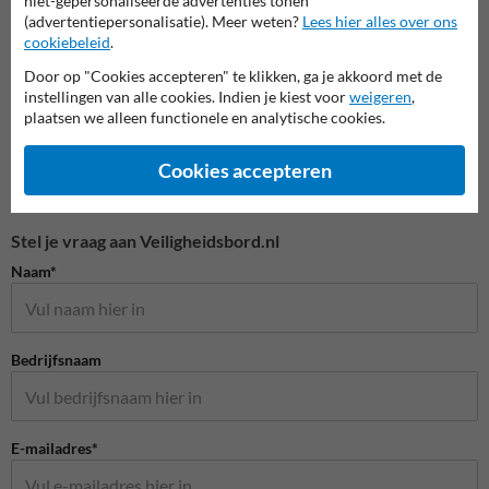
niet-gepersonaliseerde advertenties tonen
Waarschuwingsborden
(advertentiepersonalisatie). Meer weten?
Lees hier alles over ons
cookiebeleid
.
Door op "Cookies accepteren" te klikken, ga je akkoord met de
instellingen van alle cookies. Indien je kiest voor
weigeren
,
plaatsen we alleen functionele en analytische cookies.
Cookies accepteren
Stel je vraag aan Veiligheidsbord.nl
Naam*
Bedrijfsnaam
E-mailadres*