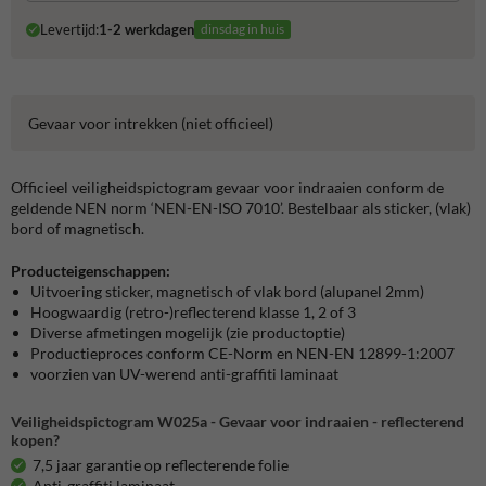
Levertijd:
1-2 werkdagen
dinsdag in huis
Gevaar voor intrekken (niet officieel)
Officieel veiligheidspictogram gevaar voor indraaien conform de
geldende NEN norm ‘NEN-EN-ISO 7010’. Bestelbaar als sticker, (vlak)
bord of magnetisch.
Producteigenschappen:
Uitvoering sticker, magnetisch of vlak bord (alupanel 2mm)
Hoogwaardig (retro-)reflecterend klasse 1, 2 of 3
Diverse afmetingen mogelijk (zie productoptie)
Productieproces conform CE-Norm en NEN-EN 12899-1:2007
voorzien van UV-werend anti-graffiti laminaat
Veiligheidspictogram W025a - Gevaar voor indraaien - reflecterend
kopen?
7,5 jaar garantie op reflecterende folie
Anti-graffiti laminaat