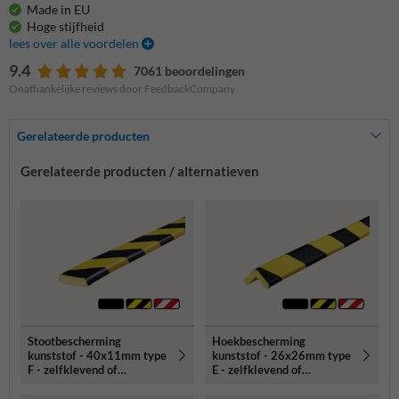
Made in EU
Hoge stijfheid
lees over alle voordelen
9.4
7061 beoordelingen
Onafhankelijke reviews door FeedbackCompany
Gerelateerde producten
Gerelateerde producten / alternatieven
Stootbescherming
Hoekbescherming
kunststof - 40x11mm type
kunststof - 26x26mm type
F - zelfklevend of
E - zelfklevend of
magnetisch
magnetisch