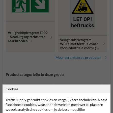
Veiligheidspictogram E002
- Nooduitgang rechts trap
Veiligheidspictogram
naar beneden -
W014 met tekst - Gevaar
reflecterend
voor industriële voertuigen
- reflecterend
Meer gerelateerde producten
Productcategorieën in deze groep
Cookies
TrafficSupply gebruikt cookies en vergelijkbare technieken. Naast
functionele cookies, waardoor de website goed werkt, plaatsen
we ook analytische cookies om je de best mogelijke