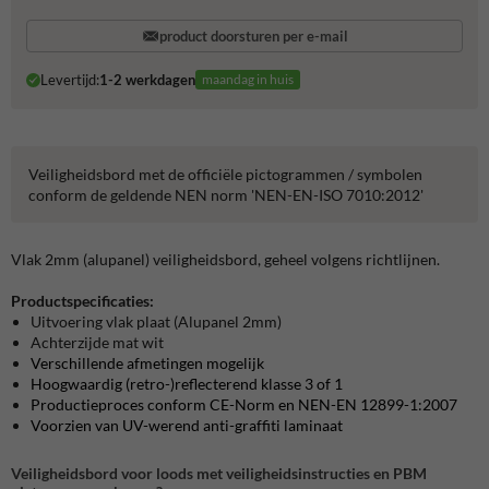
product doorsturen per e-mail
Levertijd:
1-2 werkdagen
maandag in huis
Veiligheidsbord met de officiële pictogrammen / symbolen
conform de geldende NEN norm 'NEN-EN-ISO 7010:2012'
Vlak 2mm (alupanel) veiligheidsbord, geheel volgens richtlijnen.
Productspecificaties:
Uitvoering vlak plaat (Alupanel 2mm)
Achterzijde mat wit
Verschillende afmetingen mogelijk
Hoogwaardig (retro-)reflecterend klasse 3 of 1
Productieproces conform CE-Norm en NEN-EN 12899-1:2007
Voorzien van UV-werend anti-graffiti laminaat
Veiligheidsbord voor loods met veiligheidsinstructies en PBM