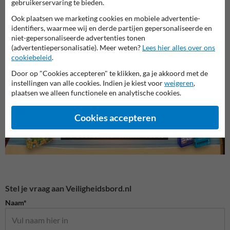
gebruikerservaring te bieden.
Ook plaatsen we marketing cookies en mobiele advertentie-
identifiers, waarmee wij en derde partijen gepersonaliseerde en
niet-gepersonaliseerde advertenties tonen
Veiligheidsborden magazijn
Veiligheidsborden voor
(advertentiepersonalisatie). Meer weten?
Lees hier alles over ons
Bouwp
en werkplaats
terrein
cookiebeleid
.
Door op "Cookies accepteren" te klikken, ga je akkoord met de
Veiligheidsborden
instellingen van alle cookies. Indien je kiest voor
weigeren
,
plaatsen we alleen functionele en analytische cookies.
Cookies accepteren
Stel je vraag aan Veiligheidsbord.nl
Naam*