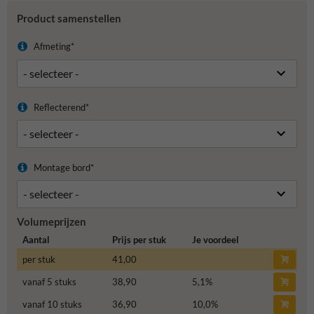
Product samenstellen
Afmeting*
Reflecterend*
Montage bord*
Volumeprijzen
Aantal
Prijs per stuk
Je voordeel
per stuk
41,00
vanaf 5 stuks
38,90
5,1
%
vanaf 10 stuks
36,90
10,0
%