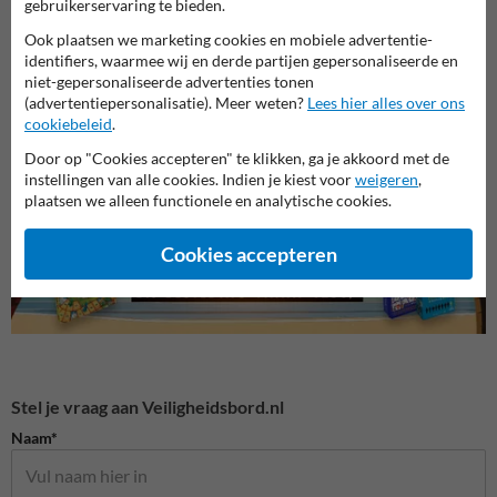
gebruikerservaring te bieden.
Ook plaatsen we marketing cookies en mobiele advertentie-
identifiers, waarmee wij en derde partijen gepersonaliseerde en
niet-gepersonaliseerde advertenties tonen
Veiligheidsborden voor
(advertentiepersonalisatie). Meer weten?
Lees hier alles over ons
Veiligheidsborden opslag
Bouwp
terrein
cookiebeleid
.
Door op "Cookies accepteren" te klikken, ga je akkoord met de
Veiligheidsborden
instellingen van alle cookies. Indien je kiest voor
weigeren
,
plaatsen we alleen functionele en analytische cookies.
Cookies accepteren
Stel je vraag aan Veiligheidsbord.nl
Naam*