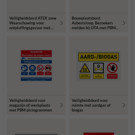
Veiligheidsbord ATEX zone
Bouwplaatsbord
Waarschuwing voor
Asbestsloop, Bezoekers
ontploffingsgevaar met
melden bij DTA met PBM
verbodspictogrammen
pictogrammen
Veiligheidsbord voor
Veiligheidsbord voor
magazijn of werkplaats
ruimte met aardgas of
met PBM pictogrammen
biogas