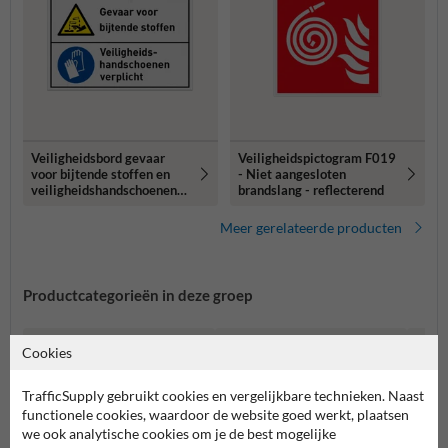
Veiligheidsbord gevaar
Veiligheidspictogram F019
voor bijtende stoffen en
- Niet aangesloten
veiligheidshandschoenen
brandslang - reflecterend
verplicht
Meer gerelateerde producten
Productcategorieën in deze groep
Cookies
TrafficSupply gebruikt cookies en vergelijkbare technieken. Naast
functionele cookies, waardoor de website goed werkt, plaatsen
we ook analytische cookies om je de best mogelijke