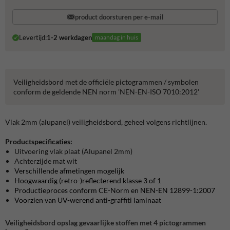
product doorsturen per e-mail
Levertijd:
1-2 werkdagen
maandag in huis
Veiligheidsbord met de officiële pictogrammen / symbolen
conform de geldende NEN norm 'NEN-EN-ISO 7010:2012'
Vlak 2mm (alupanel) veiligheidsbord, geheel volgens richtlijnen.
Productspecificaties:
Uitvoering vlak plaat (Alupanel 2mm)
Achterzijde mat wit
Verschillende afmetingen mogelijk
Hoogwaardig (retro-)reflecterend klasse 3 of 1
Productieproces conform CE-Norm en NEN-EN 12899-1:2007
Voorzien van UV-werend anti-graffiti laminaat
Veiligheidsbord opslag gevaarlijke stoffen met 4 pictogrammen