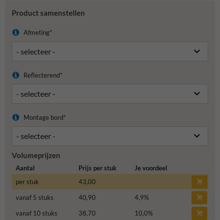
Product samenstellen
Afmeting*
Reflecterend*
Montage bord*
Volumeprijzen
Aantal
Prijs per stuk
Je voordeel
per stuk
43,00
vanaf 5 stuks
40,90
4,9
%
vanaf 10 stuks
38,70
10,0
%