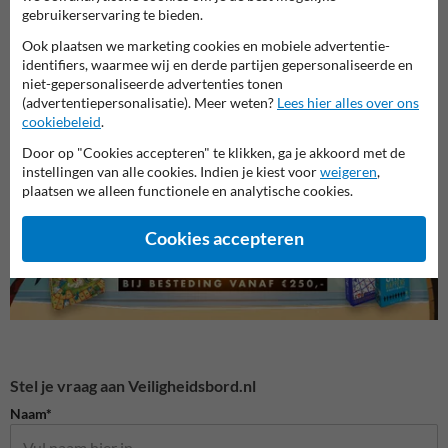
gebruikerservaring te bieden.
Ook plaatsen we marketing cookies en mobiele advertentie-
identifiers, waarmee wij en derde partijen gepersonaliseerde en
niet-gepersonaliseerde advertenties tonen
(advertentiepersonalisatie). Meer weten?
Lees hier alles over ons
Veiligheidsborden voor
Gebodsborden
Bouwp
cookiebeleid
.
terrein
Door op "Cookies accepteren" te klikken, ga je akkoord met de
instellingen van alle cookies. Indien je kiest voor
weigeren
,
Veiligheidsborden
plaatsen we alleen functionele en analytische cookies.
Cookies accepteren
Stel je vraag aan Veiligheidsbord.nl
Naam*