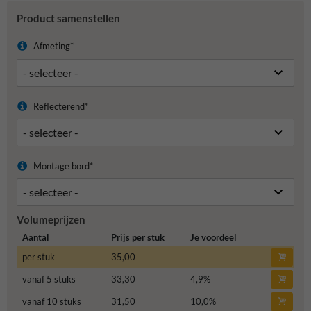
Product samenstellen
Afmeting*
Reflecterend*
Montage bord*
Volumeprijzen
Aantal
Prijs per stuk
Je voordeel
per stuk
35,00
vanaf 5 stuks
33,30
4,9
%
vanaf 10 stuks
31,50
10,0
%