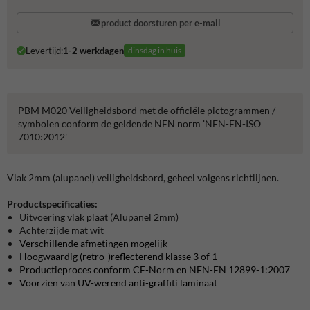
product doorsturen per e-mail
Levertijd:
1-2 werkdagen
dinsdag in huis
PBM M020 Veiligheidsbord met de officiële pictogrammen /
symbolen conform de geldende NEN norm 'NEN-EN-ISO
7010:2012'
Vlak 2mm (alupanel) veiligheidsbord, geheel volgens richtlijnen.
Productspecificaties:
Uitvoering vlak plaat (Alupanel 2mm)
Achterzijde mat wit
Verschillende afmetingen mogelijk
Hoogwaardig (retro-)reflecterend klasse 3 of 1
Productieproces conform CE-Norm en NEN-EN 12899-1:2007
Voorzien van UV-werend anti-graffiti laminaat