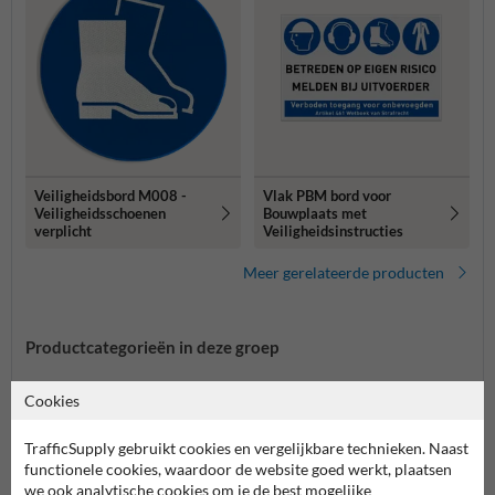
Veiligheidsbord M008 -
Vlak PBM bord voor
Veiligheidsschoenen
Bouwplaats met
verplicht
Veiligheidsinstructies
Meer gerelateerde producten
Productcategorieën in deze groep
Cookies
TrafficSupply gebruikt cookies en vergelijkbare technieken. Naast
functionele cookies, waardoor de website goed werkt, plaatsen
we ook analytische cookies om je de best mogelijke