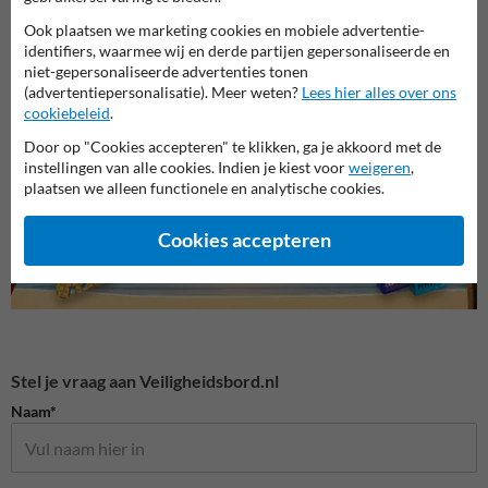
Ook plaatsen we marketing cookies en mobiele advertentie-
identifiers, waarmee wij en derde partijen gepersonaliseerde en
niet-gepersonaliseerde advertenties tonen
Veiligheidsborden voor
Gebodsborden
Bouwp
(advertentiepersonalisatie). Meer weten?
Lees hier alles over ons
terrein
cookiebeleid
.
Door op "Cookies accepteren" te klikken, ga je akkoord met de
Veiligheidsborden
instellingen van alle cookies. Indien je kiest voor
weigeren
,
plaatsen we alleen functionele en analytische cookies.
Cookies accepteren
Stel je vraag aan Veiligheidsbord.nl
Naam*