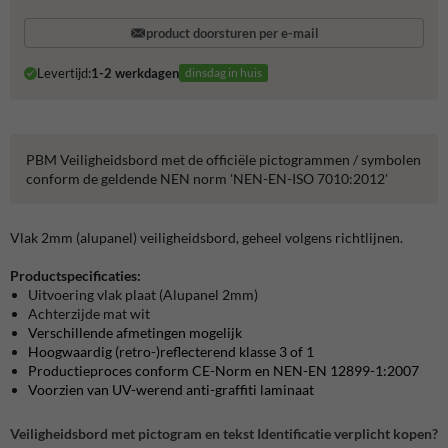
product doorsturen per e-mail
Levertijd:
1-2 werkdagen
dinsdag in huis
PBM Veiligheidsbord met de officiële pictogrammen / symbolen
conform de geldende NEN norm 'NEN-EN-ISO 7010:2012'
Vlak 2mm (alupanel) veiligheidsbord, geheel volgens richtlijnen.
Productspecificaties:
Uitvoering vlak plaat (Alupanel 2mm)
Achterzijde mat wit
Verschillende afmetingen mogelijk
Hoogwaardig (retro-)reflecterend klasse 3 of 1
Productieproces conform CE-Norm en NEN-EN 12899-1:2007
Voorzien van UV-werend anti-graffiti laminaat
Veiligheidsbord met pictogram en tekst Identificatie verplicht kopen?