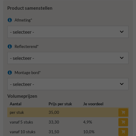
Product samenstellen
Afmeting*
Reflecterend*
Montage bord*
Volumeprijzen
Aantal
Prijs per stuk
Je voordeel
per stuk
35,00
vanaf 5 stuks
33,30
4,9
%
vanaf 10 stuks
31,50
10,0
%