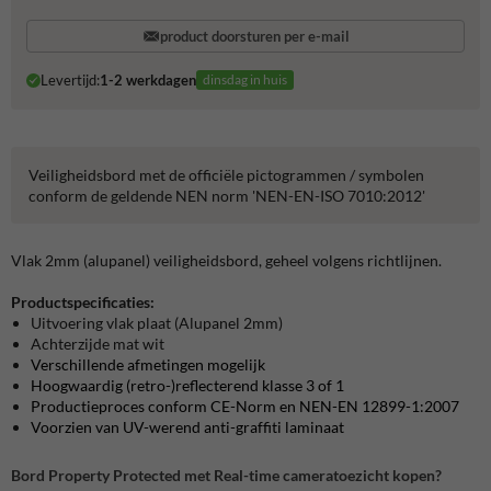
product doorsturen per e-mail
Levertijd:
1-2 werkdagen
dinsdag in huis
Veiligheidsbord met de officiële pictogrammen / symbolen
conform de geldende NEN norm 'NEN-EN-ISO 7010:2012'
Vlak 2mm (alupanel) veiligheidsbord, geheel volgens richtlijnen.
Productspecificaties:
Uitvoering vlak plaat (Alupanel 2mm)
Achterzijde mat wit
Verschillende afmetingen mogelijk
Hoogwaardig (retro-)reflecterend klasse 3 of 1
Productieproces conform CE-Norm en NEN-EN 12899-1:2007
Voorzien van UV-werend anti-graffiti laminaat
Bord Property Protected met Real-time cameratoezicht kopen?