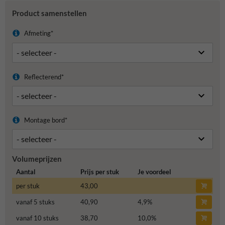
Product samenstellen
Afmeting*
Reflecterend*
Montage bord*
Volumeprijzen
Aantal
Prijs per stuk
Je voordeel
per stuk
43,00
vanaf 5 stuks
40,90
4,9
%
vanaf 10 stuks
38,70
10,0
%