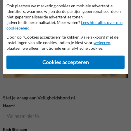
Ook plaatsen we marketing cookies en mobiele advertentie-
identifiers, waarmee wij en derde partijen gepersonaliseerde en
niet-gepersonaliseerde advertenties tonen
Veiligheidsborden voor
Overige veiligheidsborden
Bouwp
terrein
(advertentiepersonalisatie). Meer weten?
Lees hier alles over ons
cookiebeleid
.
Door op "Cookies accepteren" te klikken, ga je akkoord met de
Veiligheidsborden
instellingen van alle cookies. Indien je kiest voor
weigeren
,
plaatsen we alleen functionele en analytische cookies.
Cookies accepteren
Stel je vraag aan Veiligheidsbord.nl
Naam*
Bedrijfsnaam