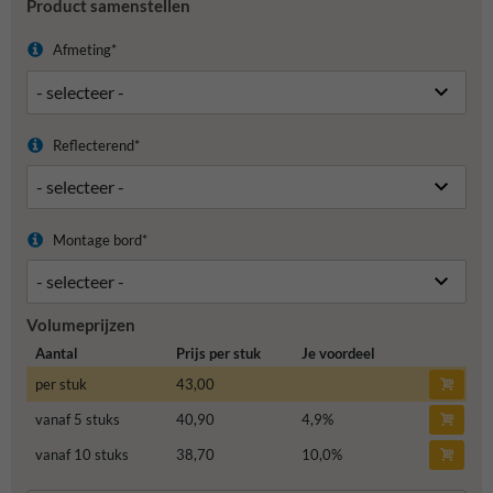
Product samenstellen
Afmeting*
Reflecterend*
Montage bord*
Volumeprijzen
Aantal
Prijs per stuk
Je voordeel
per stuk
43,00
vanaf 5 stuks
40,90
4,9
%
vanaf 10 stuks
38,70
10,0
%