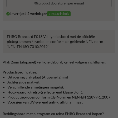
product doorsturen per e-mail
Levertijd:
1-2 werkdagen
dinsdag in huis
EHBO Brancard E013 Veiligheidsbord met de officiële
pictogrammen / symbolen conform de geldende NEN norm
'NEN-EN-ISO 7010:2012'
Vlak 2mm (alupanel) veiligheidsbord, geheel volgens richtlijnen.
Productspecificaties:
Uitvoering vlak plaat (Alupanel 2mm)
Achterzijde mat wit
Verschillende afmetingen mogelijk
Hoogwaardig (retro-)reflecterend klasse 3 of 1
Productieproces conform CE-Norm en NEN-EN 12899-1:2007
Voorzien van UV-werend anti-graffiti laminaat
Reddingsbord met pictogram en tekst EHBO Brancard kopen?