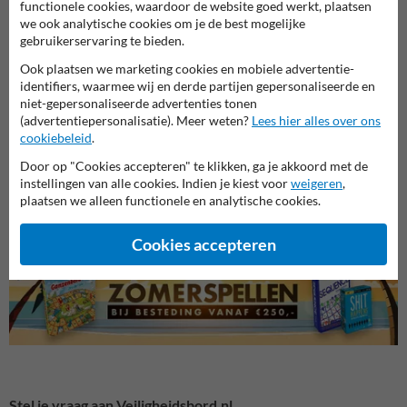
functionele cookies, waardoor de website goed werkt, plaatsen
we ook analytische cookies om je de best mogelijke
gebruikerservaring te bieden.
Ook plaatsen we marketing cookies en mobiele advertentie-
identifiers, waarmee wij en derde partijen gepersonaliseerde en
niet-gepersonaliseerde advertenties tonen
(advertentiepersonalisatie). Meer weten?
Lees hier alles over ons
cookiebeleid
.
Veiligheidsborden voor
Reddingsborden
Bouwp
Door op "Cookies accepteren" te klikken, ga je akkoord met de
terrein
instellingen van alle cookies. Indien je kiest voor
weigeren
,
plaatsen we alleen functionele en analytische cookies.
Veiligheidsborden
Cookies accepteren
Stel je vraag aan Veiligheidsbord.nl