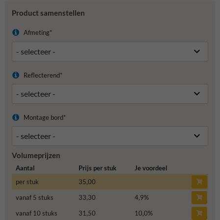
Product samenstellen
Afmeting*
Reflecterend*
Montage bord*
Volumeprijzen
Aantal
Prijs per stuk
Je voordeel
per stuk
35,00
vanaf 5 stuks
33,30
4,9
%
vanaf 10 stuks
31,50
10,0
%