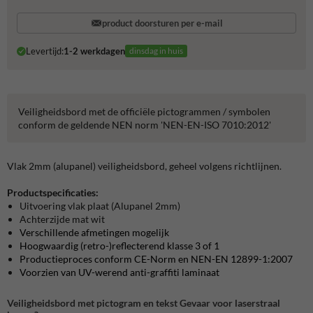
product doorsturen per e-mail
Levertijd:
1-2 werkdagen
dinsdag in huis
Veiligheidsbord met de officiële pictogrammen / symbolen
conform de geldende NEN norm 'NEN-EN-ISO 7010:2012'
Vlak 2mm (alupanel) veiligheidsbord, geheel volgens richtlijnen.
Productspecificaties:
Uitvoering vlak plaat (Alupanel 2mm)
Achterzijde mat wit
Verschillende afmetingen mogelijk
Hoogwaardig (retro-)reflecterend klasse 3 of 1
Productieproces conform CE-Norm en NEN-EN 12899-1:2007
Voorzien van UV-werend anti-graffiti laminaat
Veiligheidsbord met pictogram en tekst Gevaar voor laserstraal