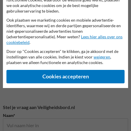
we ook analytische cookies om je de best mogelijke
gebruikerservaring te bieden.
Ook plaatsen we marketing cookies en mobiele advertentie-
identifiers, waarmee wij en derde partijen gepersonaliseerde en
Veiligheidsborden voor
Waarschuwingsborden
Bouwp
niet-gepersonaliseerde advertenties tonen
terrein
(advertentiepersonalisatie). Meer weten?
Lees hier alles over ons
cookiebeleid
.
Veiligheidsborden
Door op "Cookies accepteren" te klikken, ga je akkoord met de
instellingen van alle cookies. Indien je kiest voor
weigeren
,
plaatsen we alleen functionele en analytische cookies.
Cookies accepteren
Stel je vraag aan Veiligheidsbord.nl
Naam*