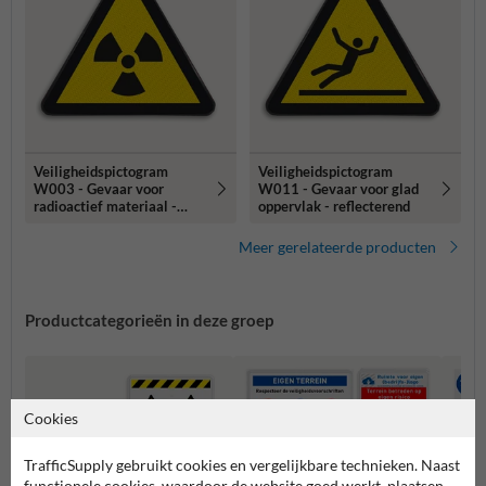
Veiligheidspictogram
Veiligheidspictogram
W003 - Gevaar voor
W011 - Gevaar voor glad
radioactief materiaal -
oppervlak - reflecterend
reflecterend
Meer gerelateerde producten
Productcategorieën in deze groep
Cookies
TrafficSupply gebruikt cookies en vergelijkbare technieken. Naast
functionele cookies, waardoor de website goed werkt, plaatsen