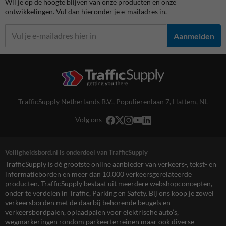
Wil je op de hoogte blijven van onze producten en onze
ontwikkelingen. Vul dan hieronder je e-mailadres in.
Aanmelden
TrafficSupply Netherlands B.V.,
Populierenlaan 7
,
Hattem, NL
Volg ons
Veiligheidsbord.nl is onderdeel van TrafficSupply
TrafficSupply is dé grootste online aanbieder van verkeers-, tekst- en
informatieborden en meer dan 10.000 verkeersgerelateerde
producten. TrafficSupply bestaat uit meerdere webshopconcepten,
onder te verdelen in Traffic, Parking en Safety. Bij ons koop je zowel
verkeersborden met de daarbij behorende beugels en
verkeersbordpalen, oplaadpalen voor elektrische auto’s,
wegmarkeringen rondom parkeerterreinen maar ook diverse