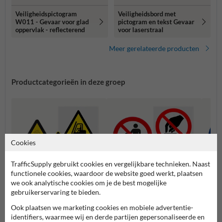
Veiligheidspictogram
Veiligheidsbord met
W011 - Gevaar voor glad
pictogram en tekst Gevaar
oppervlak - reflecterend
voor laserstraal
Meer gerelateerde producten
Productcategorieën in deze groep
Cookies
TrafficSupply gebruikt cookies en vergelijkbare technieken. Naast
functionele cookies, waardoor de website goed werkt, plaatsen
we ook analytische cookies om je de best mogelijke
gebruikerservaring te bieden.
Waarschuwingspictogramme
Verbodspictogrammen
Gebod
Ook plaatsen we marketing cookies en mobiele advertentie-
n
identifiers, waarmee wij en derde partijen gepersonaliseerde en