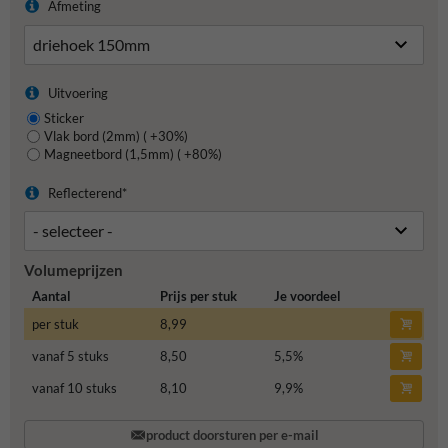
Afmeting
Uitvoering
Sticker
Vlak bord (2mm) ( +30%)
Magneetbord (1,5mm) ( +80%)
Reflecterend*
Volumeprijzen
Aantal
Prijs per stuk
Je voordeel
per stuk
8,99
vanaf 5 stuks
8,50
5,5
%
vanaf 10 stuks
8,10
9,9
%
product doorsturen per e-mail