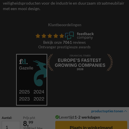
veiligheidsproducten voor de industrie en duurzaam straatmeubilair
met een mooi design.
Klantbeoordelingen
Bekijk onze
7061
reviews
Ontvanger prestigieuze awards
productopties tonen
Levertijd:
1-2 werkdagen
Aantal:
Prijs p/st
8,
99
10,88
incl. btw
© 2026 TrafficSupply. Alle rechten voorbehouden.