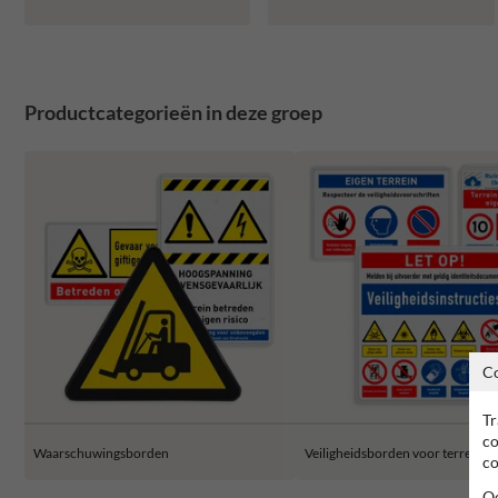
Productcategorieën in deze groep
C
Tr
co
Waarschuwingsborden
Veiligheidsborden voor terrein
co
Oo