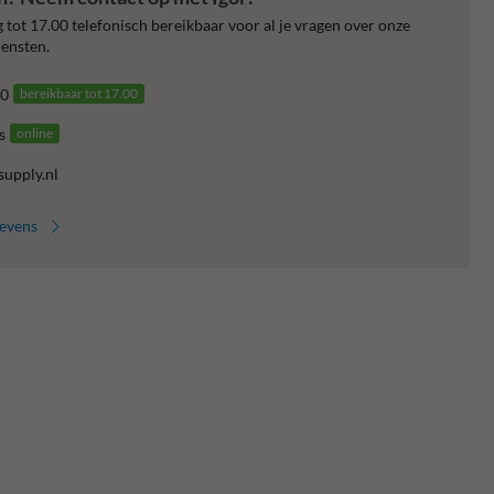
 tot 17.00 telefonisch bereikbaar voor al je vragen over onze
ensten.
0
bereikbaar tot 17.00
s
online
supply.nl
gevens