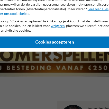
armee wij en derde partijen gepersonaliseerde en niet-gepersonaliseerd
vertenties tonen (advertentiepersonalisatie). Meer weten?
Lees hier alles
er ons cookiebeleid
.
or op "Cookies accepteren" te klikken, ga je akkoord met de instellingen
 garantie op reflecterende folie
Anti-graffiti laminaat
99% H
n alle cookies. Indien je kiest voor
weigeren
, plaatsen we alleen functione
 analytische cookies.
Cookies accepteren
Liever bell