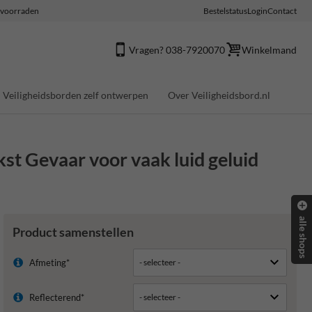
e voorraden
Bestelstatus
Login
Contact
Vragen? 038-7920070
Winkelmand
Veiligheidsborden zelf ontwerpen
Over Veiligheidsbord.nl
st Gevaar voor vaak luid geluid
alle shops
Product samenstellen
Afmeting*
Reflecterend*