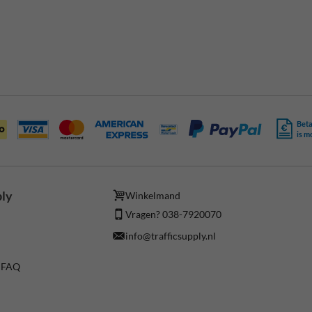
Beta
is m
ply
Winkelmand
Vragen? 038-7920070
info@trafficsupply.nl
/ FAQ