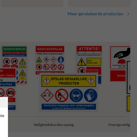
voertuigen
Meer gerelateerde producten
ele
jn en
Veiligheidsborden opslag
Overige veilighei