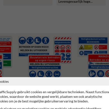
Levensgevaarlijk hoge
spanning - reflecterend
ookies
afficSupply gebruikt cookies en vergelijkbare technieken. Naast function
okies, waardoor de website goed werkt, plaatsen we ook analytische
Veiligheidsborden magazi
Bouwplaats borden
okies om je de best mogelijke gebruikerservaring te bieden.
werkplaats
k plaatsen we marketing cookies en mobiele advertentie-identifiers,