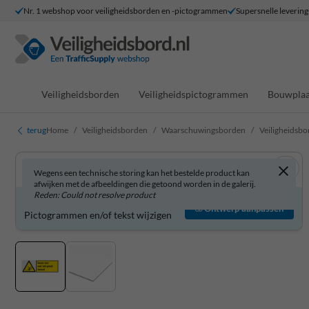
Nr. 1 webshop voor veiligheidsborden en -pictogrammen
Supersnelle levering
Veiligheidsborden
Veiligheidspictogrammen
Bouwplaa
terug
Home
Veiligheidsborden
Waarschuwingsborden
Veiligheidsbo
Wegens een technische storing kan het bestelde product kan
afwijken met de afbeeldingen die getoond worden in de galerij.
Reden: Could not resolve product
Veiligheidsbord zelf aanpassen?
Ontwerp aanpassen
Pictogrammen en/of tekst wijzigen