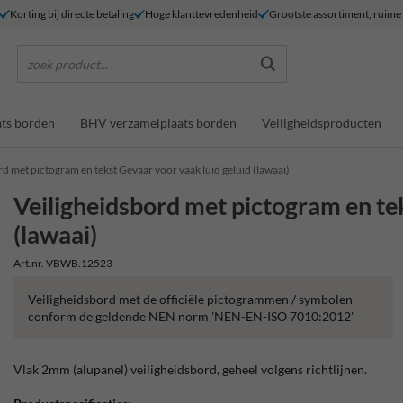
Korting bij directe betaling
Hoge klanttevredenheid
Grootste assortiment, ruim
zoek product...
ts borden
BHV verzamelplaats borden
Veiligheidsproducten
rd met pictogram en tekst Gevaar voor vaak luid geluid (lawaai)
Veiligheidsbord met pictogram en tek
(lawaai)
Art.nr. VBWB.12523
Veiligheidsbord met de officiële pictogrammen / symbolen
conform de geldende NEN norm 'NEN-EN-ISO 7010:2012'
Vlak 2mm (alupanel) veiligheidsbord, geheel volgens richtlijnen.