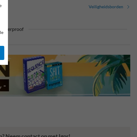
e
Veiligheidsborden
ufterproof
le
en? Neem contact op met Igor!