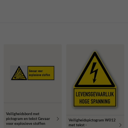
Veiligheidsbord met
pictogram en tekst Gevaar
Veiligheidspictogram W012
voor explosieve stoffen
met tekst -