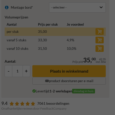
Montage bord*
Volumeprijzen
Aantal
Prijs per stuk
Je voordeel
per stuk
35,00
vanaf 5 stuks
33,30
4,9
%
vanaf 10 stuks
31,50
10,0
%
35,
00
42,35
Aantal:
Prijs p/st
incl. btw
-
+
Plaats in winkelmand
product doorsturen per e-mail
Levertijd:
1-2 werkdagen
dinsdag in huis
9.4
7061 beoordelingen
Onafhankelijke reviews door FeedbackCompany