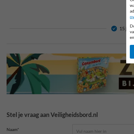
wa
ad
ov
Do
15 jaar
va
en
Stel je vraag aan Veiligheidsbord.nl
Naam*