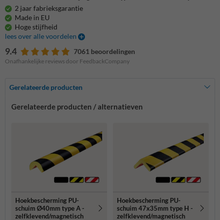
2 jaar fabrieksgarantie
Made in EU
Hoge stijfheid
lees over alle voordelen
9.4
7061 beoordelingen
Onafhankelijke reviews door FeedbackCompany
Gerelateerde producten
Gerelateerde producten / alternatieven
Hoekbescherming PU-
Hoekbescherming PU-
schuim Ø40mm type A -
schuim 47x35mm type H -
zelfklevend/magnetisch
zelfklevend/magnetisch