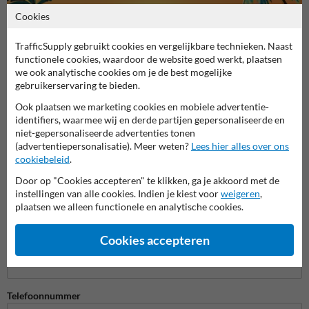
Cookies
TrafficSupply gebruikt cookies en vergelijkbare technieken. Naast
functionele cookies, waardoor de website goed werkt, plaatsen
we ook analytische cookies om je de best mogelijke
gebruikerservaring te bieden.
Ook plaatsen we marketing cookies en mobiele advertentie-
Stel je vraag aan Veiligheidsbord.nl
identifiers, waarmee wij en derde partijen gepersonaliseerde en
Naam*
niet-gepersonaliseerde advertenties tonen
(advertentiepersonalisatie). Meer weten?
Lees hier alles over ons
cookiebeleid
.
Door op "Cookies accepteren" te klikken, ga je akkoord met de
Bedrijfsnaam
instellingen van alle cookies. Indien je kiest voor
weigeren
,
plaatsen we alleen functionele en analytische cookies.
Cookies accepteren
E-mailadres*
Telefoonnummer