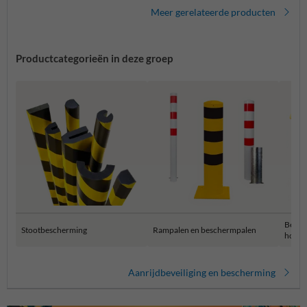
Meer gerelateerde producten
Productcategorieën in deze groep
Besch
Stootbescherming
Rampalen en beschermpalen
hoekb
Aanrijdbeveiliging en bescherming