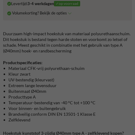
Levertijd:
3-4 werkdagen
✓op voorraad
Volumekorting? Bekijk de opties
Duurzaam high-impact hoekstuk van materiaal polyurethaanschuim.
Dit hoekstuk is bestand tegen harde stoten en voorkomt zo letsel of
schade. Meest geschikt in combinatie met het gebruik van type A
(Ø40mm) hoek- en randbescherming
Productspecificaties:
Materiaal CFK-vrij polyurethaan-schuim
Kleur zwart
UV-bestendig (kleurvast)
Extreem lange levensduur
Buitenmaat Ø40mm
Producttype A
Temperatuur-bestendig van -40 °C tot +100 °C
Voor binnen- en buitengebruik
Brandveilig conform DIN EN 13501-1 Klasse E
Zelfklevend
Hoekstuk kunststof 3-zijdig Ø40mm type A - zelfklevend kopen?