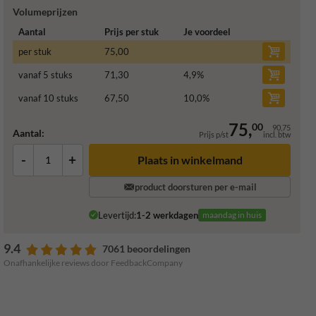
Volumeprijzen
Aantal
Prijs per stuk
Je voordeel
per stuk
75,00
vanaf 5 stuks
71,30
4,9
%
vanaf 10 stuks
67,50
10,0
%
75,
00
90,75
Aantal:
Prijs p/st
incl. btw
-
+
Plaats in winkelmand
product doorsturen per e-mail
Levertijd:
1-2 werkdagen
maandag in huis
9.4
7061 beoordelingen
Onafhankelijke reviews door FeedbackCompany