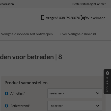
e voorraden
Bestelstatus
Login
Contact
Vragen? 038-7920070
Winkelmand
Veiligheidsborden zelf ontwerpen
Over Veiligheidsbord.nl
den voor betreden | 8
alle shops
Product samenstellen
Afmeting*
Reflecterend*