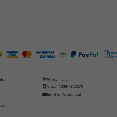
Beta
is m
ply
Winkelmand
Vragen? 038-7920070
info@trafficsupply.nl
/ FAQ