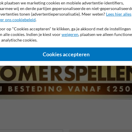
k plaatsen we marketing cookies en mobiele advertentie-identifiers,
armee wij en derde partijen gepersonaliseerde en niet-gepersonaliseerd
vertenties tonen (advertentiepersonalisatie). Meer weten?
Lees hier alles
er ons cookiebeleid
.
or op "Cookies accepteren" te klikken, ga je akkoord met de instellingen
n alle cookies. Indien je kiest voor
weigeren
, plaatsen we alleen functione
 garantie op reflecterende folie
Anti-graffiti laminaat
99% H
 analytische cookies.
Cookies accepteren