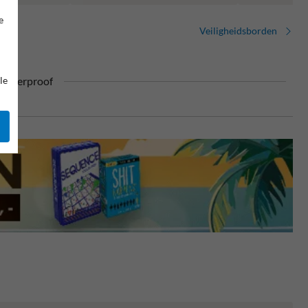
e
Veiligheidsborden
le
ufterproof