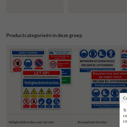
Productcategorieën in deze groep
C
Tr
co
co
Veiligheidsborden voor terrein
Bouwplaats borden