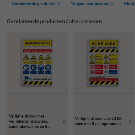
Gerelateerde producten
Vragen over product
Mont
Gerelateerde producten / alternatieven
Veiligheidsbord met
Veiligheidsbord voor ATEX
veiligheidsinstructies,
zone met 8 pictogrammen
camerabewaking en 8
pictogrammen