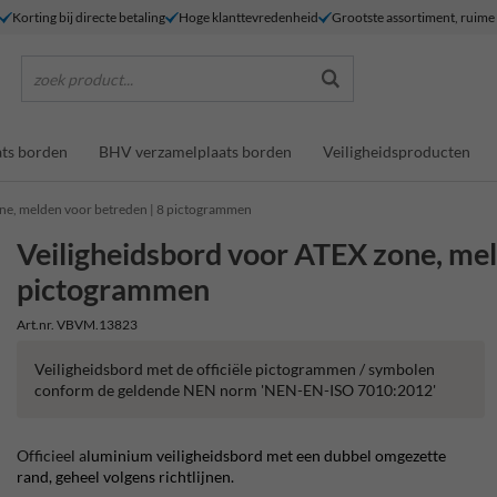
Korting bij directe betaling
Hoge klanttevredenheid
Grootste assortiment, ruim
zoek product...
ts borden
BHV verzamelplaats borden
Veiligheidsproducten
ne, melden voor betreden | 8 pictogrammen
Veiligheidsbord voor ATEX zone, mel
pictogrammen
Art.nr. VBVM.13823
Veiligheidsbord met de officiële pictogrammen / symbolen
conform de geldende NEN norm 'NEN-EN-ISO 7010:2012'
Officieel a
luminium veiligheidsbord met een dubbel omgezette
rand, geheel volgens richtlijnen.