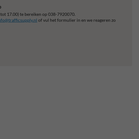
p
 tot 17.00) te bereiken op 038-7920070.
nfo@trafficsupply.nl
of vul het formulier in en we reageren zo