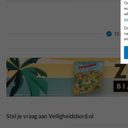
Oo
wa
ad
ov
Do
va
15 jaar
en
Stel je vraag aan Veiligheidsbord.nl