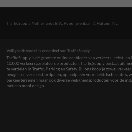
TrafficSupply Netherlands B.V.,
Populierenlaan 7
,
Hattem, NL
Veiligheidsbord.nl is onderdeel van TrafficSupply
TrafficSupply is dé grootste online aanbieder van verkeers-, tekst- 
10.000 verkeersgerelateerde producten. TrafficSupply bestaat uit 
te verdelen in Traffic, Parking en Safety. Bij ons koop je zowel verk
beugels en verkeersbordpalen, oplaadpalen voor elektrische auto’s
parkeerterreinen maar ook diverse veiligheidsproducten voor de ind
met een mooi design.