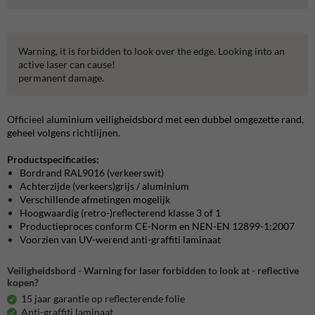
Warning, it is forbidden to look over the edge. Looking into an
active laser can cause!
permanent damage.
Officieel a
luminium veiligheidsbord met een dubbel omgezette rand,
geheel volgens richtlijnen.
Productspecificaties:
Bordrand RAL9016 (verkeerswit)
Achterzijde (verkeers)grijs / aluminium
Verschillende afmetingen mogelijk
Hoogwaardig (retro-)reflecterend klasse 3 of 1
Productieproces conform CE-Norm en NEN-EN 12899-1:2007
Voorzien van UV-werend anti-graffiti laminaat
Veiligheidsbord - Warning for laser forbidden to look at - reflective
kopen?
15 jaar garantie op reflecterende folie
Anti-graffiti laminaat