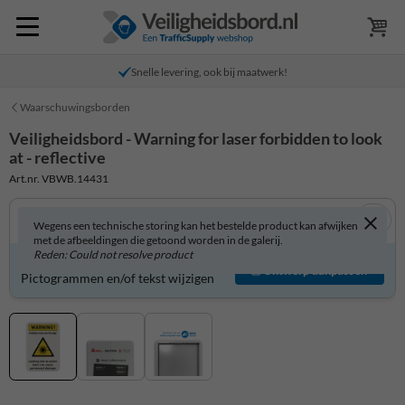
Snelle levering, ook bij maatwerk!
Waarschuwingsborden
Veiligheidsbord - Warning for laser forbidden to look
at - reflective
Art.nr. VBWB.14431
Wegens een technische storing kan het bestelde product kan afwijken
met de afbeeldingen die getoond worden in de galerij.
Reden: Could not resolve product
Veiligheidsbord zelf aanpassen?
Ontwerp aanpassen
Pictogrammen en/of tekst wijzigen