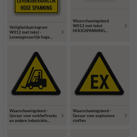
Waarschuwingsbord
W012 met tekst
Veiligheidspictogram
HOOGSPANNING
W012 met tekst -
LEVENSGEVAARLIJK
Levensgevaarlijk hoge
spanning - reflecterend
Waarschuwingsbord -
Waarschuwingsbord -
Gevaar voor vorkheftrucks
Gevaar voor explosieve
en andere industriële
stoffen
voertuigen