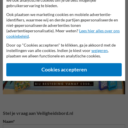
we ook analytische cookies om je de best mogelijke
gebruikerservaring te bieden.
Ook plaatsen we marketing cookies en mobiele advertentie-
identifiers, waarmee wij en derde partijen gepersonaliseerde en
niet-gepersonaliseerde advertenties tonen
(advertentiepersonalisatie). Meer weten?
Lees hier alles over ons
Veiligheidsborden voor
cookiebeleid
.
Waarschuwingsborden
Bouwp
terrein
Door op "Cookies accepteren" te klikken, ga je akkoord met de
instellingen van alle cookies. Indien je kiest voor
weigeren
,
Veiligheidsborden
plaatsen we alleen functionele en analytische cookies.
Cookies accepteren
Stel je vraag aan Veiligheidsbord.nl
Naam*