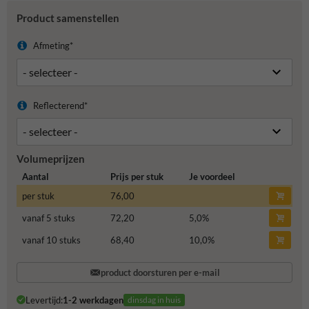
Product samenstellen
Afmeting*
Reflecterend*
Volumeprijzen
Aantal
Prijs per stuk
Je voordeel
per stuk
76,00
vanaf 5 stuks
72,20
5,0
%
vanaf 10 stuks
68,40
10,0
%
product doorsturen per e-mail
Levertijd:
1-2 werkdagen
dinsdag in huis