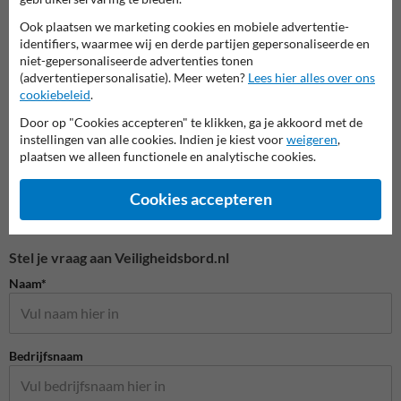
Parkeerborden (toegestaan)
tarieven
Verbo
Ook plaatsen we marketing cookies en mobiele advertentie-
identifiers, waarmee wij en derde partijen gepersonaliseerde en
niet-gepersonaliseerde advertenties tonen
Parkeerborden
(advertentiepersonalisatie). Meer weten?
Lees hier alles over ons
cookiebeleid
.
Door op "Cookies accepteren" te klikken, ga je akkoord met de
instellingen van alle cookies. Indien je kiest voor
weigeren
,
plaatsen we alleen functionele en analytische cookies.
Cookies accepteren
Stel je vraag aan Veiligheidsbord.nl
Naam*
Bedrijfsnaam