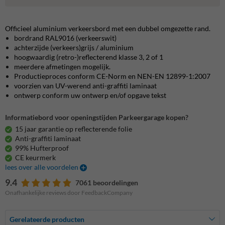
Officieel aluminium verkeersbord met een dubbel omgezette rand.
bordrand RAL9016 (verkeerswit)
achterzijde (verkeers)grijs / aluminium
hoogwaardig (retro-)reflecterend klasse 3, 2 of 1
meerdere afmetingen mogelijk.
Productieproces conform CE-Norm en NEN-EN 12899-1:2007
voorzien van UV-werend anti-graffiti laminaat
ontwerp conform uw ontwerp en/of opgave tekst
Informatiebord voor openingstijden Parkeergarage kopen?
15 jaar garantie op reflecterende folie
Anti-graffiti laminaat
99% Hufterproof
CE keurmerk
lees over alle voordelen
9.4
7061 beoordelingen
Onafhankelijke reviews door FeedbackCompany
Gerelateerde producten