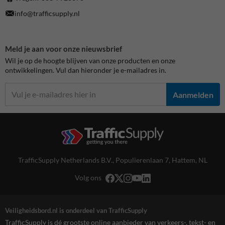
info@trafficsupply.nl
Meld je aan voor onze nieuwsbrief
Wil je op de hoogte blijven van onze producten en onze
ontwikkelingen. Vul dan hieronder je e-mailadres in.
Aanmelden
TrafficSupply Netherlands B.V.,
Populierenlaan 7
,
Hattem, NL
Volg ons
Veiligheidsbord.nl is onderdeel van TrafficSupply
TrafficSupply is dé grootste online aanbieder van verkeers-, tekst- en