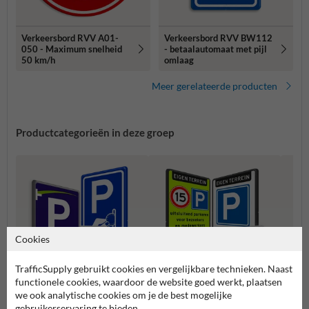
Verkeersbord RVV A01-
Verkeersbord RVV BW112
050 - Maximum snelheid
- betaalautomaat met pijl
50 km/h
omlaag
Meer gerelateerde producten
Productcategorieën in deze groep
Cookies
TrafficSupply gebruikt cookies en vergelijkbare technieken. Naast
functionele cookies, waardoor de website goed werkt, plaatsen
we ook analytische cookies om je de best mogelijke
gebruikerservaring te bieden.
Parkeerborden tijden &