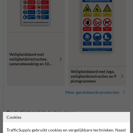
Veiligheidsbord met
veiligheidsinstructies,
camerabewaking en 10
pictogrammen
Veiligheidsbord met logo,
veiligheidsinstructies en 9
pictogrammen
Meer gerelateerde producten
Productcategorieën in deze groep
Cookies
TrafficSupply gebruikt cookies en vergelijkbare technieken. Naast