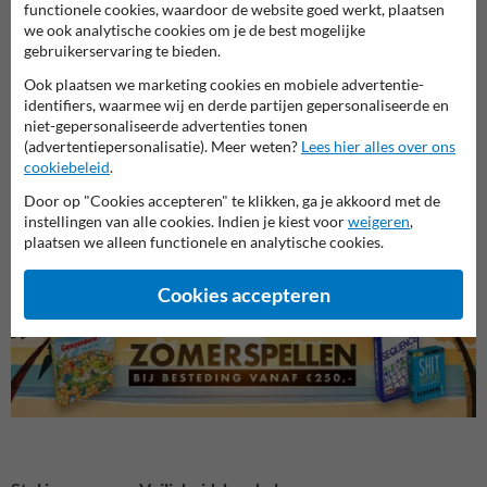
functionele cookies, waardoor de website goed werkt, plaatsen
we ook analytische cookies om je de best mogelijke
gebruikerservaring te bieden.
Ook plaatsen we marketing cookies en mobiele advertentie-
identifiers, waarmee wij en derde partijen gepersonaliseerde en
niet-gepersonaliseerde advertenties tonen
(advertentiepersonalisatie). Meer weten?
Lees hier alles over ons
cookiebeleid
.
Veiligheidsborden voor
Veili
Bouwplaats borden
Door op "Cookies accepteren" te klikken, ga je akkoord met de
terrein
en we
instellingen van alle cookies. Indien je kiest voor
weigeren
,
plaatsen we alleen functionele en analytische cookies.
Veiligheidsborden
Cookies accepteren