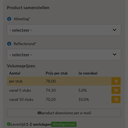
Product samenstellen
Afmeting*
Reflecterend*
Volumeprijzen
Aantal
Prijs per stuk
Je voordeel
per stuk
78,00
vanaf 5 stuks
74,10
5,0
%
vanaf 10 stuks
70,20
10,0
%
product doorsturen per e-mail
Levertijd:
1-2 werkdagen
dinsdag in huis