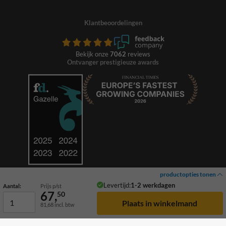
Klantbeoordelingen
Bekijk onze
7062
reviews
Ontvanger prestigieuze awards
productopties tonen
Levertijd:
1-2 werkdagen
Aantal:
Prijs p/st
67,
50
81,68
incl. btw
© 2026 TrafficSupply. Alle rechten voorbehouden.