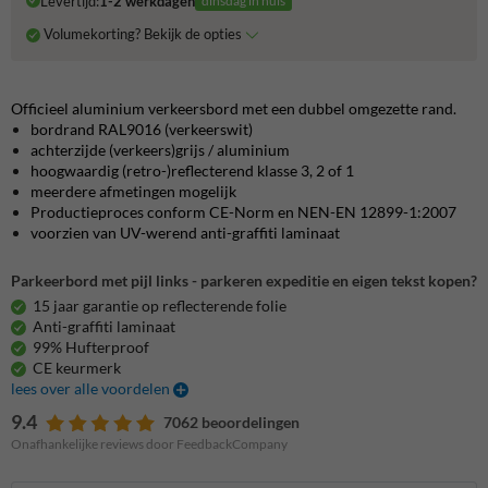
Levertijd:
1-2 werkdagen
dinsdag in huis
Volumekorting? Bekijk de opties
Officieel aluminium verkeersbord met een dubbel omgezette rand.
bordrand RAL9016 (verkeerswit)
achterzijde (verkeers)grijs / aluminium
hoogwaardig (retro-)reflecterend klasse 3, 2 of 1
meerdere afmetingen mogelijk
Productieproces conform CE-Norm en NEN-EN 12899-1:2007
voorzien van UV-werend anti-graffiti laminaat
Parkeerbord met pijl links - parkeren expeditie en eigen tekst kopen?
15 jaar garantie op reflecterende folie
Anti-graffiti laminaat
99% Hufterproof
CE keurmerk
lees over alle voordelen
9.4
7062 beoordelingen
Onafhankelijke reviews door FeedbackCompany