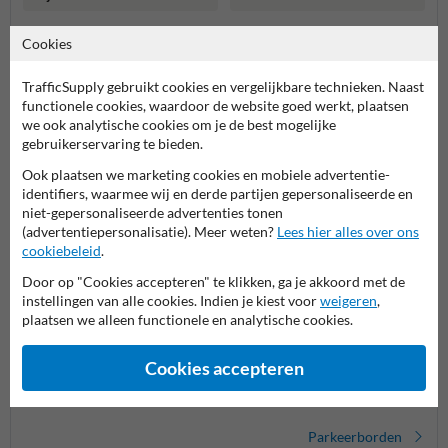
Meer gerelateerde producten
Cookies
TrafficSupply gebruikt cookies en vergelijkbare technieken. Naast
Productcategorieën in deze groep
functionele cookies, waardoor de website goed werkt, plaatsen
we ook analytische cookies om je de best mogelijke
gebruikerservaring te bieden.
Ook plaatsen we marketing cookies en mobiele advertentie-
identifiers, waarmee wij en derde partijen gepersonaliseerde en
niet-gepersonaliseerde advertenties tonen
(advertentiepersonalisatie). Meer weten?
Lees hier alles over ons
cookiebeleid
.
Door op "Cookies accepteren" te klikken, ga je akkoord met de
instellingen van alle cookies. Indien je kiest voor
weigeren
,
plaatsen we alleen functionele en analytische cookies.
Laden en lossen borden
Parkeerborden (toegestaan)
Cookies accepteren
Verbo
Parkeerborden