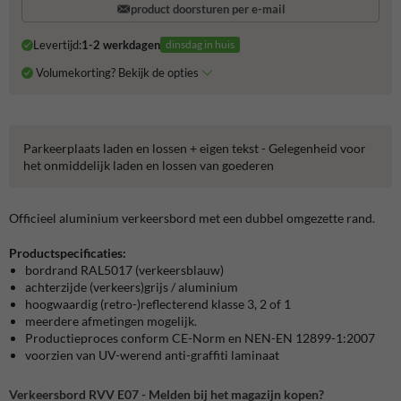
product doorsturen per e-mail
Levertijd:
1-2 werkdagen
dinsdag in huis
Volumekorting? Bekijk de opties
Parkeerplaats laden en lossen + eigen tekst - Gelegenheid voor
het onmiddelijk laden en lossen van goederen
Officieel aluminium verkeersbord met een dubbel omgezette rand.
Productspecificaties:
bordrand RAL5017 (verkeersblauw)
achterzijde (verkeers)grijs / aluminium
hoogwaardig (retro-)reflecterend klasse 3, 2 of 1
meerdere afmetingen mogelijk.
Productieproces conform CE-Norm en NEN-EN 12899-1:2007
voorzien van UV-werend anti-graffiti laminaat
Verkeersbord RVV E07 - Melden bij het magazijn kopen?