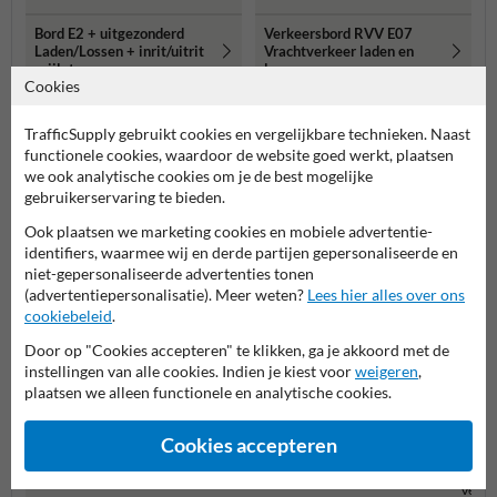
Bord E2 + uitgezonderd
Verkeersbord RVV E07
Laden/Lossen + inrit/uitrit
Vrachtverkeer laden en
vrijlaten
lossen
Cookies
Meer gerelateerde producten
TrafficSupply gebruikt cookies en vergelijkbare technieken. Naast
functionele cookies, waardoor de website goed werkt, plaatsen
we ook analytische cookies om je de best mogelijke
Productcategorieën in deze groep
gebruikerservaring te bieden.
Ook plaatsen we marketing cookies en mobiele advertentie-
identifiers, waarmee wij en derde partijen gepersonaliseerde en
niet-gepersonaliseerde advertenties tonen
(advertentiepersonalisatie). Meer weten?
Lees hier alles over ons
cookiebeleid
.
Door op "Cookies accepteren" te klikken, ga je akkoord met de
instellingen van alle cookies. Indien je kiest voor
weigeren
,
plaatsen we alleen functionele en analytische cookies.
Cookies accepteren
Laden en lossen borden
Parkeerborden (toegestaan)
Verbo