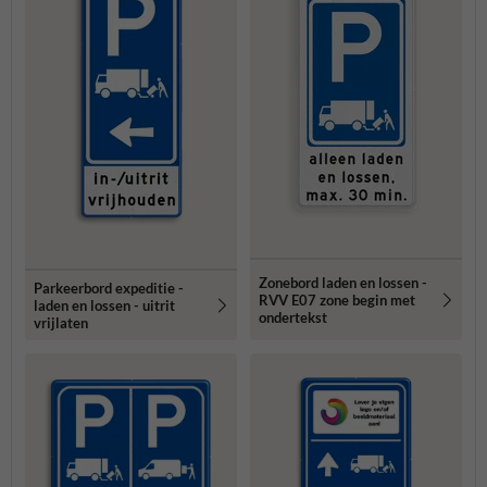
Zonebord laden en lossen -
Parkeerbord expeditie -
RVV E07 zone begin met
laden en lossen - uitrit
ondertekst
vrijlaten