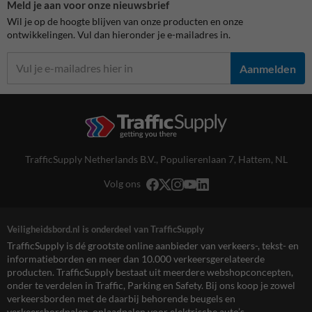
Meld je aan voor onze nieuwsbrief
Wil je op de hoogte blijven van onze producten en onze
ontwikkelingen. Vul dan hieronder je e-mailadres in.
Aanmelden
TrafficSupply Netherlands B.V.,
Populierenlaan 7
,
Hattem, NL
Volg ons
Veiligheidsbord.nl is onderdeel van TrafficSupply
TrafficSupply is dé grootste online aanbieder van verkeers-, tekst- en
informatieborden en meer dan 10.000 verkeersgerelateerde
producten. TrafficSupply bestaat uit meerdere webshopconcepten,
onder te verdelen in Traffic, Parking en Safety. Bij ons koop je zowel
verkeersborden met de daarbij behorende beugels en
verkeersbordpalen, oplaadpalen voor elektrische auto’s,