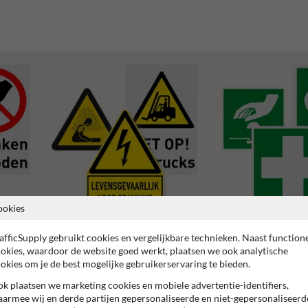
ookies
afficSupply gebruikt cookies en vergelijkbare technieken. Naast function
Waarschuwingspictogrammen
Reddingspictogrammen
okies, waardoor de website goed werkt, plaatsen we ook analytische
okies om je de best mogelijke gebruikerservaring te bieden.
k plaatsen we marketing cookies en mobiele advertentie-identifiers,
armee wij en derde partijen gepersonaliseerde en niet-gepersonaliseerd