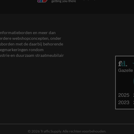
en informatieborden en meer dan
meerdere webshopconcepten, onder
eersborden met de daarbij behorende
, wegmarkeringen rondom
ustrie en duurzaam straatmeubilair
© 2026 TrafficSupply. Alle rechten voorbehouden.