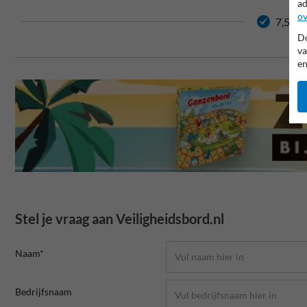
ad
ov
7,5 jaa
Do
va
en
Stel je vraag aan Veiligheidsbord.nl
Naam*
Bedrijfsnaam