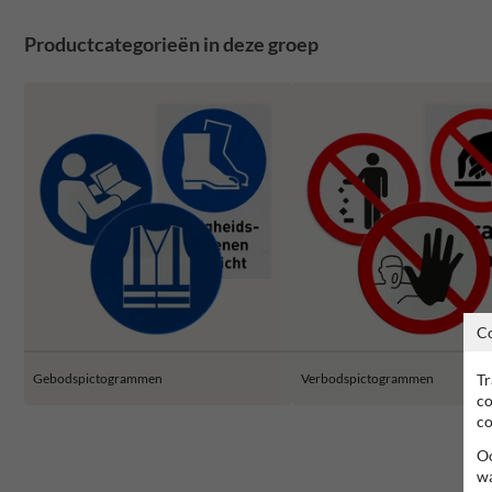
Productcategorieën in deze groep
C
Tr
Gebodspictogrammen
Verbodspictogrammen
co
co
Oo
wa