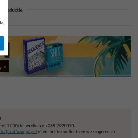
n productie
le
p
 tot 17.00) te bereiken op 038-7920070.
nfo@trafficsupply.nl
of vul het formulier in en we reageren zo