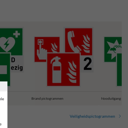
ele
Brand pictogrammen
Nooduitgang pic
Veiligheidspictogrammen
e