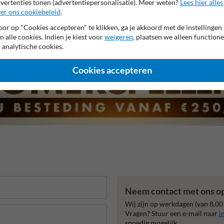
vertenties tonen (advertentiepersonalisatie). Meer weten?
Lees hier alles
er ons cookiebeleid
.
r garantie op reflecterende folie
Anti-graffiti laminaat
Eige
or op "Cookies accepteren" te klikken, ga je akkoord met de instellingen
n alle cookies. Indien je kiest voor
weigeren
, plaatsen we alleen functione
 analytische cookies.
Cookies accepteren
Neem contact met ons o
Wij zijn op werkdagen (van 8.00
Vragen? Stuur een e-mail naar
i
spoedig mogelijk.