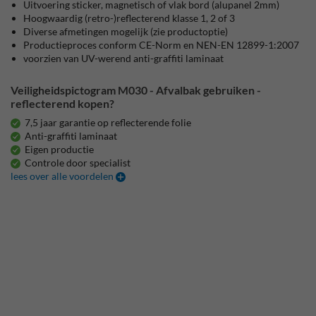
Uitvoering sticker, magnetisch of vlak bord (alupanel 2mm)
Hoogwaardig (retro-)reflecterend klasse 1, 2 of 3
Diverse afmetingen mogelijk (zie productoptie)
Productieproces conform CE-Norm en NEN-EN 12899-1:2007
voorzien van UV-werend anti-graffiti laminaat
Veiligheidspictogram M030 - Afvalbak gebruiken -
reflecterend kopen?
7,5 jaar garantie op reflecterende folie
Anti-graffiti laminaat
Eigen productie
Controle door specialist
lees over alle voordelen