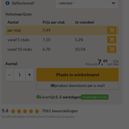
Reflecterend*
Volumeprijzen
Aantal
Prijs per stuk
Je voordeel
per stuk
7,49
vanaf 5 stuks
7,10
5,2
%
vanaf 10 stuks
6,70
10,5
%
7,
49
9,06
Aantal:
Prijs p/st
incl. btw
-
+
Plaats in winkelmand
product doorsturen per e-mail
Levertijd:
1-2 werkdagen
maandag in huis
9.4
7061 beoordelingen
Onafhankelijke reviews door FeedbackCompany