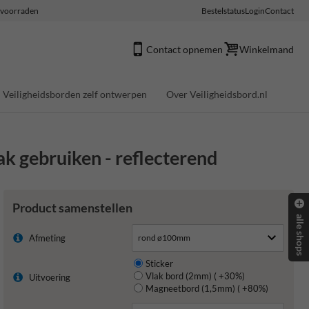
e voorraden
Bestelstatus
Login
Contact
Contact opnemen
Winkelmand
Veiligheidsborden zelf ontwerpen
Over Veiligheidsbord.nl
k gebruiken - reflecterend
Product samenstellen
alle shops
Afmeting
Sticker
Vlak bord (2mm) ( +30%)
Uitvoering
Magneetbord (1,5mm) ( +80%)