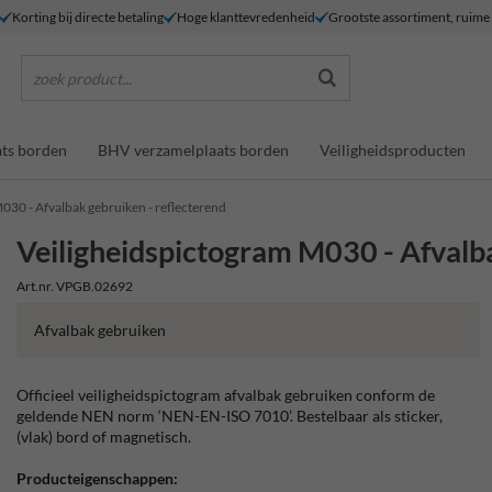
Korting bij directe betaling
Hoge klanttevredenheid
Grootste assortiment, ruim
zoek product...
ts borden
BHV verzamelplaats borden
Veiligheidsproducten
030 - Afvalbak gebruiken - reflecterend
Veiligheidspictogram M030 - Afvalba
Art.nr. VPGB.02692
Afvalbak gebruiken
Officieel veiligheidspictogram afvalbak gebruiken conform de
geldende NEN norm ‘NEN-EN-ISO 7010’. Bestelbaar als sticker,
(vlak) bord of magnetisch.
Producteigenschappen: