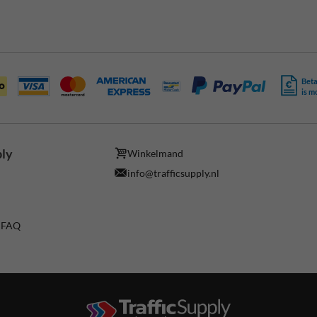
Beta
is m
ply
Winkelmand
info@trafficsupply.nl
/ FAQ