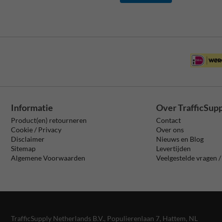
Informatie
Over TrafficSup
Product(en) retourneren
Contact
Cookie / Privacy
Over ons
Disclaimer
Nieuws en Blog
Sitemap
Levertijden
Algemene Voorwaarden
Veelgestelde vragen 
TrafficSupply Netherlands B.V.,
Populierenlaan 7
,
Hattem, NL