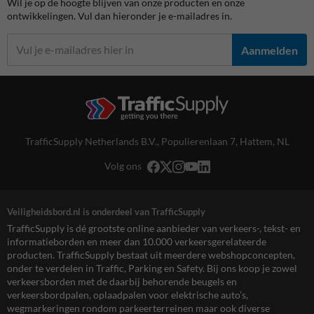
Wil je op de hoogte blijven van onze producten en onze
ontwikkelingen. Vul dan hieronder je e-mailadres in.
Aanmelden
TrafficSupply Netherlands B.V.,
Populierenlaan 7
,
Hattem, NL
Volg ons
Veiligheidsbord.nl is onderdeel van TrafficSupply
TrafficSupply is dé grootste online aanbieder van verkeers-, tekst- en
informatieborden en meer dan 10.000 verkeersgerelateerde
producten. TrafficSupply bestaat uit meerdere webshopconcepten,
onder te verdelen in Traffic, Parking en Safety. Bij ons koop je zowel
verkeersborden met de daarbij behorende beugels en
verkeersbordpalen, oplaadpalen voor elektrische auto’s,
wegmarkeringen rondom parkeerterreinen maar ook diverse