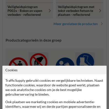
Veiligheidspictogram
Veiligheidspictogram met
P002x - Roken en vapen
tekst verboden fietsen te
verboden - reflecterend
plaatsen - reflecterend
Meer gerelateerde producten
Productcategorieën in deze groep
Cookies
TrafficSupply gebruikt cookies en vergelijkbare technieken. Naast
functionele cookies, waardoor de website goed werkt, plaatsen
we ook analytische cookies om je de best mogelijke
gebruikerservaring te bieden.
Waars
Verbodspictogrammen
Gebodspictogrammen
Ook plaatsen we marketing cookies en mobiele advertentie-
n
identifiers, waarmee wij en derde partijen gepersonaliseerde en