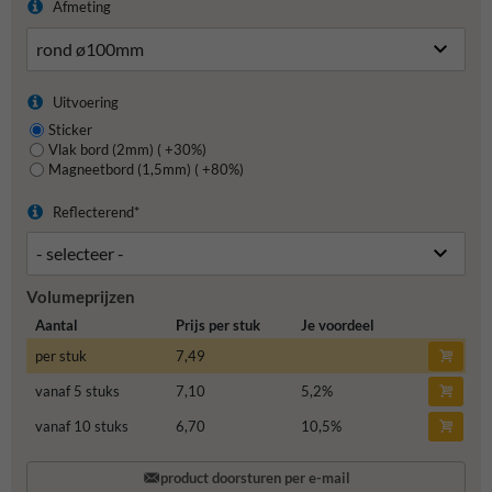
Afmeting
Uitvoering
Sticker
Vlak bord (2mm) ( +30%)
Magneetbord (1,5mm) ( +80%)
Reflecterend*
Volumeprijzen
Aantal
Prijs per stuk
Je voordeel
per stuk
7,49
vanaf 5 stuks
7,10
5,2
%
vanaf 10 stuks
6,70
10,5
%
product doorsturen per e-mail