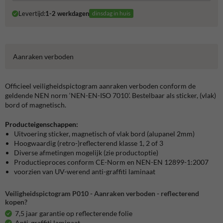
Levertijd:
1-2 werkdagen
dinsdag in huis
Aanraken verboden
Officieel veiligheidspictogram aanraken verboden conform de
geldende NEN norm ‘NEN-EN-ISO 7010’. Bestelbaar als sticker, (vlak)
bord of magnetisch.
Producteigenschappen:
Uitvoering sticker, magnetisch of vlak bord (alupanel 2mm)
Hoogwaardig (retro-)reflecterend klasse 1, 2 of 3
Diverse afmetingen mogelijk (zie productoptie)
Productieproces conform CE-Norm en NEN-EN 12899-1:2007
voorzien van UV-werend anti-graffiti laminaat
Veiligheidspictogram P010 - Aanraken verboden - reflecterend
kopen?
7,5 jaar garantie op reflecterende folie
Anti-graffiti laminaat