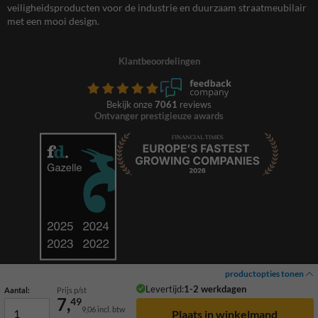
veiligheidsproducten voor de industrie en duurzaam straatmeubilair
met een mooi design.
Klantbeoordelingen
Bekijk onze
7061
reviews
Ontvanger prestigieuze awards
productopties tonen
Levertijd:
1-2 werkdagen
Aantal:
Prijs p/st
7,
49
9,06
incl. btw
© 2026 TrafficSupply. Alle rechten voorbehouden.