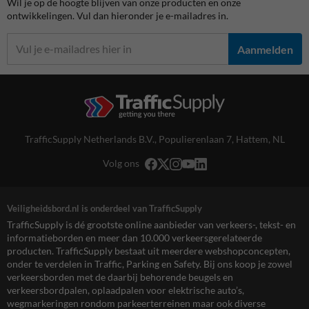
Wil je op de hoogte blijven van onze producten en onze
ontwikkelingen. Vul dan hieronder je e-mailadres in.
Aanmelden
TrafficSupply Netherlands B.V.,
Populierenlaan 7
,
Hattem, NL
Volg ons
Veiligheidsbord.nl is onderdeel van TrafficSupply
TrafficSupply is dé grootste online aanbieder van verkeers-, tekst- en
informatieborden en meer dan 10.000 verkeersgerelateerde
producten. TrafficSupply bestaat uit meerdere webshopconcepten,
onder te verdelen in Traffic, Parking en Safety. Bij ons koop je zowel
verkeersborden met de daarbij behorende beugels en
verkeersbordpalen, oplaadpalen voor elektrische auto’s,
wegmarkeringen rondom parkeerterreinen maar ook diverse