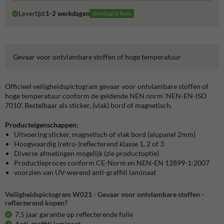
Levertijd:
1-2 werkdagen
dinsdag in huis
Gevaar voor ontvlambare stoffen of hoge temperatuur
Officieel veiligheidspictogram gevaar voor ontvlambare stoffen of
hoge temperatuur conform de geldende NEN norm ‘NEN-EN-ISO
7010’. Bestelbaar als sticker, (vlak) bord of magnetisch.
Producteigenschappen:
Uitvoering sticker, magnetisch of vlak bord (alupanel 2mm)
Hoogwaardig (retro-)reflecterend klasse 1, 2 of 3
Diverse afmetingen mogelijk (zie productoptie)
Productieproces conform CE-Norm en NEN-EN 12899-1:2007
voorzien van UV-werend anti-graffiti laminaat
Veiligheidspictogram W021 - Gevaar voor ontvlambare stoffen -
reflecterend kopen?
7,5 jaar garantie op reflecterende folie
Anti-graffiti laminaat