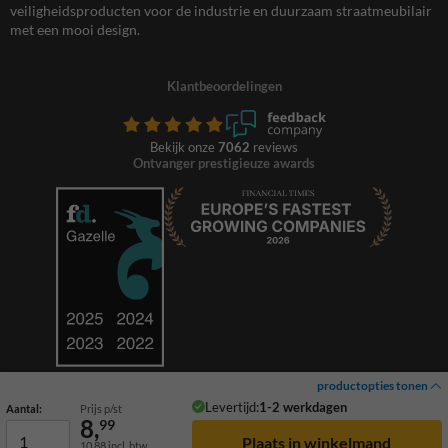
veiligheidsproducten voor de industrie en duurzaam straatmeubilair
met een mooi design.
Klantbeoordelingen
Bekijk onze
7062
reviews
Ontvanger prestigieuze awards
productopties tonen
Levertijd:
1-2 werkdagen
Aantal:
Prijs p/st
8,
99
10,88
incl. btw
© 2026 TrafficSupply. Alle rechten voorbehouden.