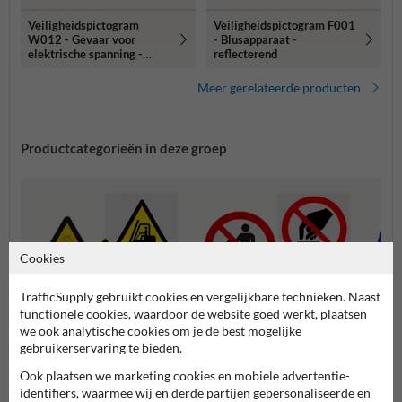
Veiligheidspictogram
Veiligheidspictogram F001
W012 - Gevaar voor
- Blusapparaat -
elektrische spanning -
reflecterend
reflecterend
Meer gerelateerde producten
Productcategorieën in deze groep
Cookies
TrafficSupply gebruikt cookies en vergelijkbare technieken. Naast
functionele cookies, waardoor de website goed werkt, plaatsen
we ook analytische cookies om je de best mogelijke
gebruikerservaring te bieden.
Waarschuwingspictogramme
Verbodspictogrammen
Gebod
Ook plaatsen we marketing cookies en mobiele advertentie-
n
identifiers, waarmee wij en derde partijen gepersonaliseerde en