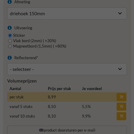
Afmeting
Uitvoering
Sticker
Vlak bord (2mm) ( +30%)
Magneetbord (1,5mm) ( +80%)
Reflecterend*
Volumeprijzen
Aantal
Prijs per stuk
Je voordeel
per stuk
8,99
vanaf 5 stuks
8,50
5,5
%
vanaf 10 stuks
8,10
9,9
%
product doorsturen per e-mail