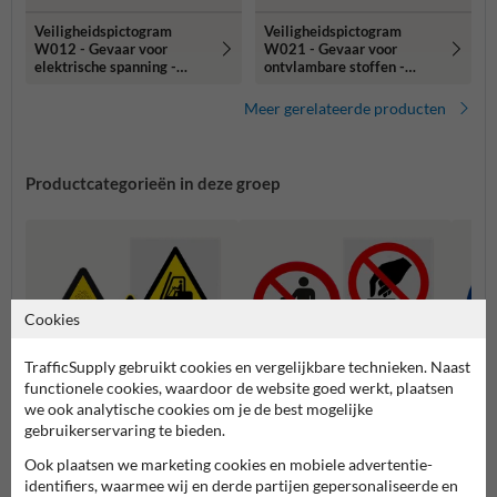
Veiligheidspictogram
Veiligheidspictogram
W012 - Gevaar voor
W021 - Gevaar voor
elektrische spanning -
ontvlambare stoffen -
reflecterend
reflecterend
Meer gerelateerde producten
Productcategorieën in deze groep
Cookies
TrafficSupply gebruikt cookies en vergelijkbare technieken. Naast
functionele cookies, waardoor de website goed werkt, plaatsen
we ook analytische cookies om je de best mogelijke
gebruikerservaring te bieden.
Waarschuwingspictogramme
Verbodspictogrammen
Gebod
Ook plaatsen we marketing cookies en mobiele advertentie-
n
identifiers, waarmee wij en derde partijen gepersonaliseerde en