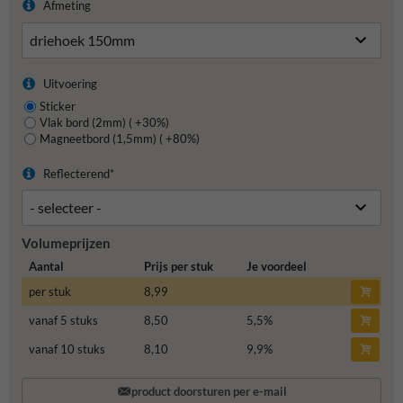
Afmeting
Uitvoering
Sticker
Vlak bord (2mm) ( +30%)
Magneetbord (1,5mm) ( +80%)
Reflecterend*
Volumeprijzen
Aantal
Prijs per stuk
Je voordeel
per stuk
8,99
vanaf 5 stuks
8,50
5,5
%
vanaf 10 stuks
8,10
9,9
%
product doorsturen per e-mail