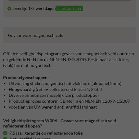
Levertijd:
1-2 werkdagen
dinsdag in huis
Gevaar voor magnetisch veld
Officieel veiligheidspictogram gevaar voor magnetisch veld conform
de geldende NEN norm ‘NEN-EN-ISO 7010’. Bestelbaar als sticker,
(vlak) bord of magnetisch.
Producteigenschappen:
Uitvoering sticker, magnetisch of vlak bord (alupanel 2mm)
Hoogwaardig (retro-)reflecterend klasse 1, 2 of 3
Diverse afmetingen mogelijk (zie productoptie)
Productieproces conform CE-Norm en NEN-EN 12899-1:2007
voorzien van UV-werend anti-graffiti laminaat
Veiligheidspictogram W006 - Gevaar voor magnetisch veld -
reflecterend kopen?
7,5 jaar garantie op reflecterende folie
Anti-graffiti laminaat