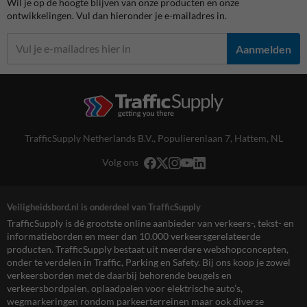
Wil je op de hoogte blijven van onze producten en onze
ontwikkelingen. Vul dan hieronder je e-mailadres in.
Aanmelden
TrafficSupply Netherlands B.V.,
Populierenlaan 7
,
Hattem, NL
Volg ons
Veiligheidsbord.nl is onderdeel van TrafficSupply
TrafficSupply is dé grootste online aanbieder van verkeers-, tekst- en
informatieborden en meer dan 10.000 verkeersgerelateerde
producten. TrafficSupply bestaat uit meerdere webshopconcepten,
onder te verdelen in Traffic, Parking en Safety. Bij ons koop je zowel
verkeersborden met de daarbij behorende beugels en
verkeersbordpalen, oplaadpalen voor elektrische auto’s,
wegmarkeringen rondom parkeerterreinen maar ook diverse