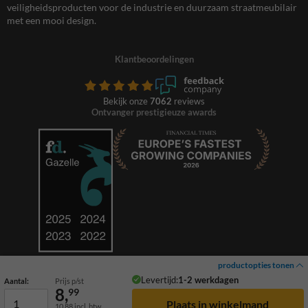
veiligheidsproducten voor de industrie en duurzaam straatmeubilair
met een mooi design.
Klantbeoordelingen
Bekijk onze
7062
reviews
Ontvanger prestigieuze awards
productopties tonen
Levertijd:
1-2 werkdagen
Aantal:
Prijs p/st
8,
99
10,88
incl. btw
© 2026 TrafficSupply. Alle rechten voorbehouden.