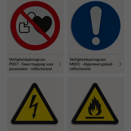
Veiligheidspictogram
Veiligheidspictogram
P007 - Geen toegang voor
M001 - Algemeen gebod -
pacemaker - reflecterend
reflecterend