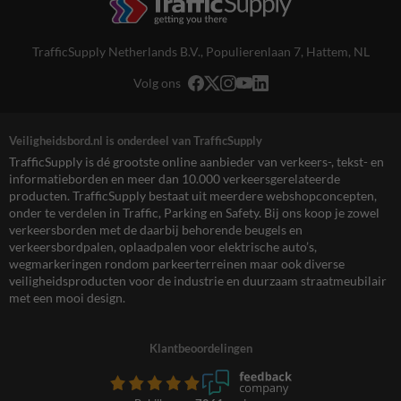
TrafficSupply Netherlands B.V.,
Populierenlaan 7
,
Hattem, NL
Volg ons
Veiligheidsbord.nl is onderdeel van TrafficSupply
TrafficSupply is dé grootste online aanbieder van verkeers-, tekst- en
informatieborden en meer dan 10.000 verkeersgerelateerde
producten. TrafficSupply bestaat uit meerdere webshopconcepten,
onder te verdelen in Traffic, Parking en Safety. Bij ons koop je zowel
verkeersborden met de daarbij behorende beugels en
verkeersbordpalen, oplaadpalen voor elektrische auto’s,
wegmarkeringen rondom parkeerterreinen maar ook diverse
veiligheidsproducten voor de industrie en duurzaam straatmeubilair
met een mooi design.
Klantbeoordelingen