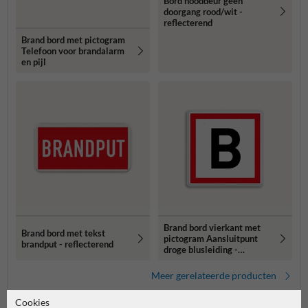
Bord nooddeur geen
doorgang rood/wit -
reflecterend
Brand bord met pictogram
Telefoon voor brandalarm
en pijl
Brand bord vierkant met
Brand bord met tekst
pictogram Aansluitpunt
brandput - reflecterend
droge blusleiding -
reflecterend
Meer gerelateerde producten
Cookies