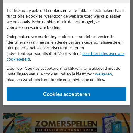
Productcategorieën in deze groep
TrafficSupply gebruikt cookies en vergelijkbare technieken. Naast
functionele cookies, waardoor de website goed werkt, plaatsen
we ook analytische cookies om je de best mogelijke
gebruikerservaring te bieden.
Ook plaatsen we marketing cookies en mobiele advertentie-
identifiers, waarmee wij en derde partijen gepersonaliseerde en
niet-gepersonaliseerde advertenties tonen
(advertentiepersonalisatie). Meer weten?
Lees hier alles over ons
cookiebeleid
.
Door op "Cookies accepteren" te klikken, ga je akkoord met de
instellingen van alle cookies. Indien je kiest voor
weigeren
,
Veiligheidsborden voor
plaatsen we alleen functionele en analytische cookies.
Brand borden
Bouwp
terrein
Cookies accepteren
Veiligheidsborden