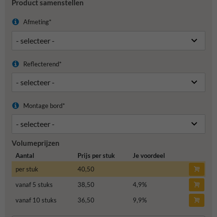
Product samenstellen
Afmeting*
Reflecterend*
Montage bord*
Volumeprijzen
Aantal
Prijs per stuk
Je voordeel
per stuk
40,50
vanaf 5 stuks
38,50
4,9
%
vanaf 10 stuks
36,50
9,9
%