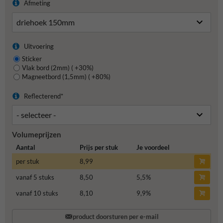
Afmeting
Uitvoering
Sticker
Vlak bord (2mm) ( +30%)
Magneetbord (1,5mm) ( +80%)
Reflecterend*
Volumeprijzen
Aantal
Prijs per stuk
Je voordeel
per stuk
8,99
vanaf 5 stuks
8,50
5,5
%
vanaf 10 stuks
8,10
9,9
%
product doorsturen per e-mail