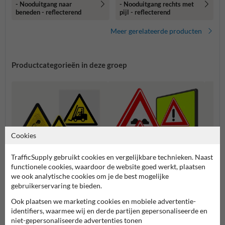
- Nooduitgang naar
- Nooduitgang rechts met
beneden - reflecterend
pijl - reflecterend
Meer gerelateerde producten
Productcategorieën in deze groep
Cookies
TrafficSupply gebruikt cookies en vergelijkbare technieken. Naast
functionele cookies, waardoor de website goed werkt, plaatsen
we ook analytische cookies om je de best mogelijke
Waarschuwingsborden (J-
Waars
gebruikerservaring te bieden.
Waarschuwingspictogramme
serie)
diere
n
Ook plaatsen we marketing cookies en mobiele advertentie-
identifiers, waarmee wij en derde partijen gepersonaliseerde en
niet-gepersonaliseerde advertenties tonen
Waarschuwingsborden