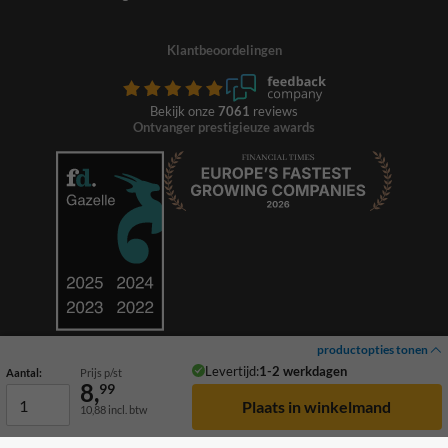
Klantbeoordelingen
Bekijk onze
7061
reviews
Ontvanger prestigieuze awards
productopties tonen
Levertijd:
1-2 werkdagen
Aantal:
Prijs p/st
8,
99
10,88
incl. btw
© 2026 TrafficSupply. Alle rechten voorbehouden.