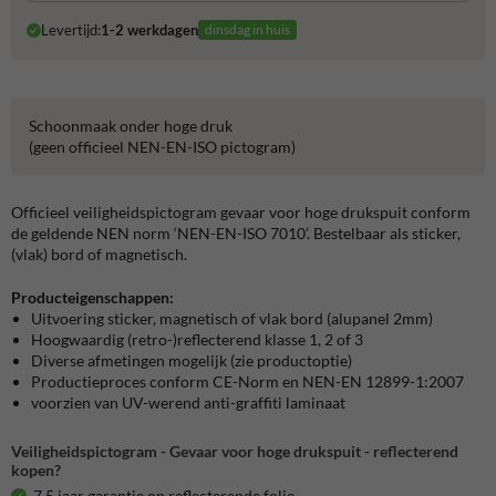
Levertijd:
1-2 werkdagen
dinsdag in huis
Schoonmaak onder hoge druk
(geen officieel NEN-EN-ISO pictogram)
Officieel veiligheidspictogram gevaar voor hoge drukspuit conform
de geldende NEN norm ‘NEN-EN-ISO 7010’. Bestelbaar als sticker,
(vlak) bord of magnetisch.
Producteigenschappen:
Uitvoering sticker, magnetisch of vlak bord (alupanel 2mm)
Hoogwaardig (retro-)reflecterend klasse 1, 2 of 3
Diverse afmetingen mogelijk (zie productoptie)
Productieproces conform CE-Norm en NEN-EN 12899-1:2007
voorzien van UV-werend anti-graffiti laminaat
Veiligheidspictogram - Gevaar voor hoge drukspuit - reflecterend
kopen?
7,5 jaar garantie op reflecterende folie