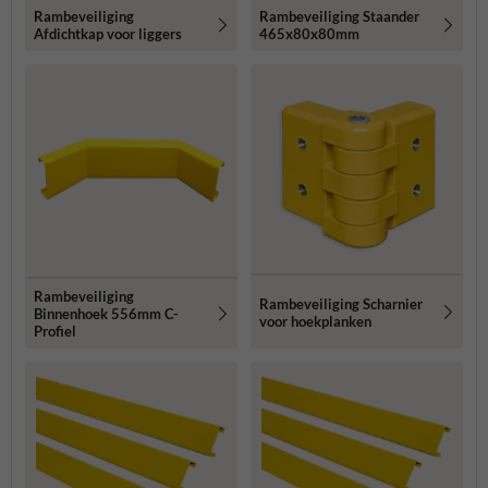
Rambeveiliging
Rambeveiliging Staander
Afdichtkap voor liggers
465x80x80mm
Rambeveiliging
Rambeveiliging Scharnier
Binnenhoek 556mm C-
voor hoekplanken
Profiel