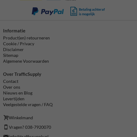
Betaling achteraf
is mogelijk
Informatie
Product(en) retourneren
Cookie / Privacy
Disclaimer
Sitemap
Algemene Voorwaarden
Over TrafficSupply
Contact
Over ons
Nieuws en Blog
Levertijden
Veelgestelde vragen / FAQ
Winkelmand
Vragen? 038-7920070
info@trafficsupply.nl