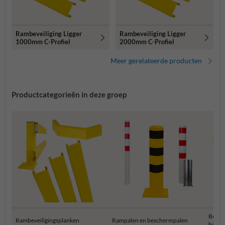
Rambeveiliging Ligger
Rambeveiliging Ligger
1000mm C-Profiel
2000mm C-Profiel
Meer gerelateerde producten
Productcategorieën in deze groep
Besch
Rambeveiligingsplanken
Rampalen en beschermpalen
hoekb