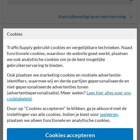
Aanrijdbeveiliging en bescherming
Cookies
TrafficSupply gebruikt cookies en vergelijkbare technieken. Naast
functionele cookies, waardoor de website goed werkt, plaatsen
we ook analytische cookies om je de best mogelijke
gebruikerservaring te bieden.
Ook plaatsen we marketing cookies en mobiele advertentie-
identifiers, waarmee wij en derde partijen gepersonaliseerde en
Stel je vraag aan Veiligheidsbord.nl
niet-gepersonaliseerde advertenties tonen
Naam*
(advertentiepersonalisatie). Meer weten?
Lees hier alles over ons
cookiebeleid
.
Door op "Cookies accepteren" te klikken, ga je akkoord met de
instellingen van alle cookies. Indien je kiest voor
weigeren
,
Bedrijfsnaam
plaatsen we alleen functionele en analytische cookies.
Cookies accepteren