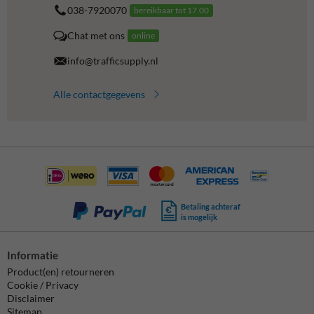
038-7920070
bereikbaar tot 17.00
Chat met ons
online
info@trafficsupply.nl
Alle contactgegevens
Betaling achteraf
is mogelijk
Informatie
Product(en) retourneren
Cookie / Privacy
Disclaimer
Sitemap