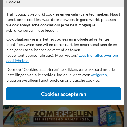
Productcategorieën in deze groep
Cookies
TrafficSupply gebruikt cookies en vergelijkbare technieken. Naast
functionele cookies, waardoor de website goed werkt, plaatsen
we ook analytische cookies om je de best mogelijke
gebruikerservaring te bieden.
Ook plaatsen we marketing cookies en mobiele advertentie-
identifiers, waarmee wij en derde partijen gepersonaliseerde en
niet-gepersonaliseerde advertenties tonen
(advertentiepersonalisatie). Meer weten?
Lees hier alles over ons
cookiebeleid
.
Door op "Cookies accepteren" te klikken, ga je akkoord met de
Veiligheidsborden voor
Brand borden
Bouwp
instellingen van alle cookies. Indien je kiest voor
terrein
weigeren
,
plaatsen we alleen functionele en analytische cookies.
Veiligheidsborden
Cookies accepteren