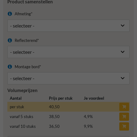
Product samenstellen
Afmeting*
Reflecterend*
Montage bord*
Volumeprijzen
Aantal
Prijs per stuk
Je voordeel
per stuk
40,50
vanaf 5 stuks
38,50
4,9
%
vanaf 10 stuks
36,50
9,9
%