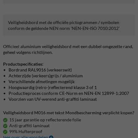
Veiligheidsbord met de officiële pictogrammen / symbolen
conform de geldende NEN norm 'NEN-EN-ISO 7010:2012'
Officieel a
luminium veiligheidsbord met een dubbel omgezette rand,
geheel volgens richtlijnen.
Productspecificaties:
Bordrand RAL9016 (verkeerswit)
Achterzijde (verkeers)grijs / aluminium
Verschillende afmetingen mogelijk
Hoogwaardig (retro-)reflecterend klasse 3 of 1
Productieproces conform CE-Norm en NEN-EN 12899-1:2007
Voorzien van UV-werend anti-graffiti laminaat
Veiligheidsbord M016 met tekst Mondbescherming verplicht kopen?
15 jaar garantie op reflecterende folie
Anti-graffiti laminaat
99% Hufterproof
lees over alle voordelen