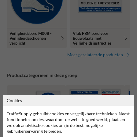
Veiligheidsbord M008 -
Vlak PBM bord voor
Veiligheidsschoenen
Bouwplaats met
verplicht
Veiligheidsinstructies
Meer gerelateerde producten
Productcategorieën in deze groep
Cookies
TrafficSupply gebruikt cookies en vergelijkbare technieken. Naast
functionele cookies, waardoor de website goed werkt, plaatsen
we ook analytische cookies om je de best mogelijke
gebruikerservaring te bieden.