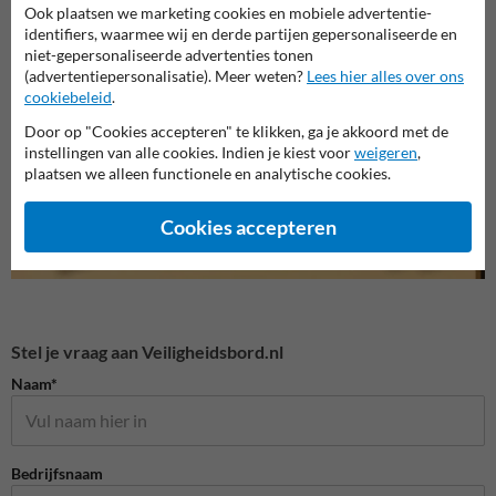
Ook plaatsen we marketing cookies en mobiele advertentie-
identifiers, waarmee wij en derde partijen gepersonaliseerde en
Veiligheidsborden voor
niet-gepersonaliseerde advertenties tonen
Gebodsborden
Bouwp
terrein
(advertentiepersonalisatie). Meer weten?
Lees hier alles over ons
cookiebeleid
.
Veiligheidsborden
Door op "Cookies accepteren" te klikken, ga je akkoord met de
instellingen van alle cookies. Indien je kiest voor
weigeren
,
plaatsen we alleen functionele en analytische cookies.
Cookies accepteren
Stel je vraag aan Veiligheidsbord.nl
Naam*
Bedrijfsnaam