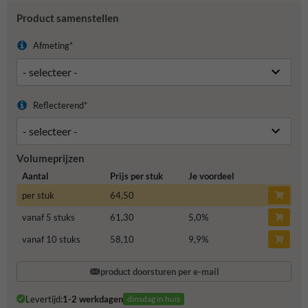
Product samenstellen
Afmeting*
Reflecterend*
Volumeprijzen
Aantal
Prijs per stuk
Je voordeel
per stuk
64,50
vanaf 5 stuks
61,30
5,0
%
vanaf 10 stuks
58,10
9,9
%
product doorsturen per e-mail
Levertijd:
1-2 werkdagen
dinsdag in huis