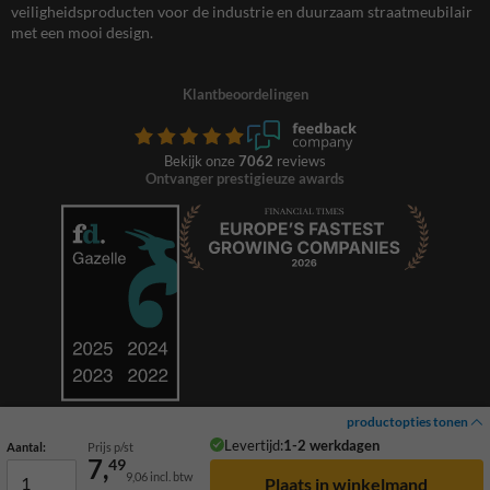
veiligheidsproducten voor de industrie en duurzaam straatmeubilair
met een mooi design.
Klantbeoordelingen
Bekijk onze
7062
reviews
Ontvanger prestigieuze awards
productopties tonen
Levertijd:
1-2 werkdagen
Aantal:
Prijs p/st
7,
49
9,06
incl. btw
© 2026 TrafficSupply. Alle rechten voorbehouden.