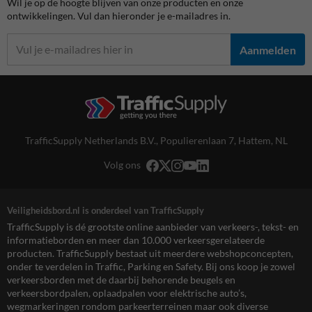
Wil je op de hoogte blijven van onze producten en onze
ontwikkelingen. Vul dan hieronder je e-mailadres in.
Aanmelden
TrafficSupply Netherlands B.V.,
Populierenlaan 7
,
Hattem, NL
Volg ons
Veiligheidsbord.nl is onderdeel van TrafficSupply
TrafficSupply is dé grootste online aanbieder van verkeers-, tekst- en
informatieborden en meer dan 10.000 verkeersgerelateerde
producten. TrafficSupply bestaat uit meerdere webshopconcepten,
onder te verdelen in Traffic, Parking en Safety. Bij ons koop je zowel
verkeersborden met de daarbij behorende beugels en
verkeersbordpalen, oplaadpalen voor elektrische auto’s,
wegmarkeringen rondom parkeerterreinen maar ook diverse