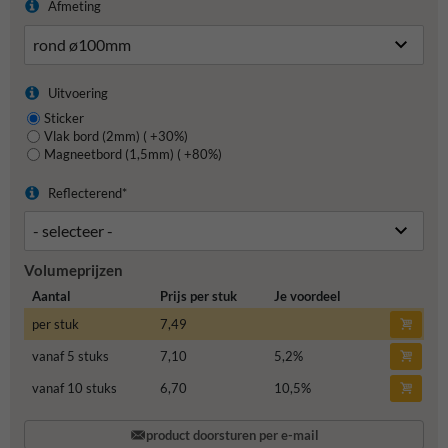
Afmeting
Uitvoering
Sticker
Vlak bord (2mm) ( +30%)
Magneetbord (1,5mm) ( +80%)
Reflecterend*
Volumeprijzen
Aantal
Prijs per stuk
Je voordeel
per stuk
7,49
vanaf 5 stuks
7,10
5,2
%
vanaf 10 stuks
6,70
10,5
%
product doorsturen per e-mail