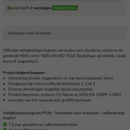
Levertijd:
1-2 werkdagen
dinsdag in huis
Verboden voor kinderen
Officieel veiligheidspictogram verboden voor kinderen conform de
geldende NEN norm ‘NEN-EN-ISO 7010’. Bestelbaar als sticker, (vlak)
bord of magnetisch.
Producteigenschappen:
Uitvoering sticker, magnetisch of vlak bord (alupanel 2mm)
Hoogwaardig (retro-)reflecterend klasse 1, 2 of 3
Diverse afmetingen mogelijk (zie productoptie)
Productieproces conform CE-Norm en NEN-EN 12899-1:2007
voorzien van UV-werend anti-graffiti laminaat
Veiligheidspictogram P036 - Verboden voor kinderen - reflecterend
kopen?
7,5 jaar garantie op reflecterende folie
Anti-graffiti laminaat