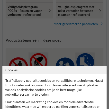
Veiligheidspictogram
Veiligheidspictogram met
P002x - Roken en vapen
tekst verboden fietsen te
verboden - reflecterend
plaatsen - reflecterend
Meer gerelateerde producten
Productcategorieën in deze groep
Cookies
TrafficSupply gebruikt cookies en vergelijkbare technieken. Naast
functionele cookies, waardoor de website goed werkt, plaatsen
we ook analytische cookies om je de best mogelijke
gebruikerservaring te bieden.
Waars
Verbodspictogrammen
Gebodspictogrammen
Ook plaatsen we marketing cookies en mobiele advertentie-
n
identifiers, waarmee wij en derde partijen gepersonaliseerde en