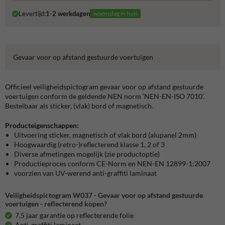
Levertijd:
1-2 werkdagen
woensdag in huis
Gevaar voor op afstand gestuurde voertuigen
Officieel veiligheidspictogram gevaar voor op afstand gestuurde
voertuigen conform de geldende NEN norm ‘NEN-EN-ISO 7010’.
Bestelbaar als sticker, (vlak) bord of magnetisch.
Producteigenschappen:
Uitvoering sticker, magnetisch of vlak bord (alupanel 2mm)
Hoogwaardig (retro-)reflecterend klasse 1, 2 of 3
Diverse afmetingen mogelijk (zie productoptie)
Productieproces conform CE-Norm en NEN-EN 12899-1:2007
voorzien van UV-werend anti-graffiti laminaat
Veiligheidspictogram W037 - Gevaar voor op afstand gestuurde
voertuigen - reflecterend kopen?
7,5 jaar garantie op reflecterende folie
Anti-graffiti laminaat