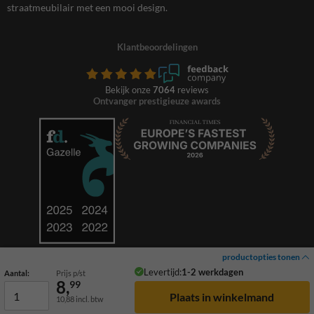
straatmeubilair met een mooi design.
Klantbeoordelingen
Bekijk onze
7064
reviews
Ontvanger prestigieuze awards
productopties tonen
Levertijd:
1-2 werkdagen
Aantal:
Prijs p/st
8,
99
10,88
incl. btw
© 2026 TrafficSupply. Alle rechten voorbehouden.