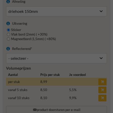
Afmeting
Uitvoering
Sticker
Vlak bord (2mm) ( +30%)
Magneetbord (1,5mm) ( +80%)
Reflecterend*
Volumeprijzen
Aantal
Prijs per stuk
Je voordeel
per stuk
8,99
vanaf 5 stuks
8,50
5,5
%
vanaf 10 stuks
8,10
9,9
%
product doorsturen per e-mail