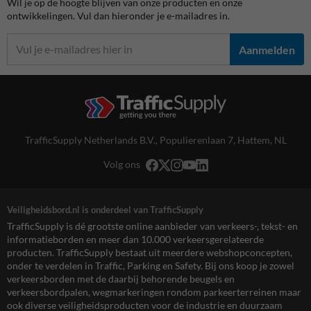
Wil je op de hoogte blijven van onze producten en onze
ontwikkelingen. Vul dan hieronder je e-mailadres in.
Aanmelden
TrafficSupply Netherlands B.V.,
Populierenlaan 7
,
Hattem, NL
Volg ons
Veiligheidsbord.nl is onderdeel van TrafficSupply
TrafficSupply is dé grootste online aanbieder van verkeers-, tekst- en
informatieborden en meer dan 10.000 verkeersgerelateerde
producten. TrafficSupply bestaat uit meerdere webshopconcepten,
onder te verdelen in Traffic, Parking en Safety. Bij ons koop je zowel
verkeersborden met de daarbij behorende beugels en
verkeersbordpalen, wegmarkeringen rondom parkeerterreinen maar
ook diverse veiligheidsproducten voor de industrie en duurzaam