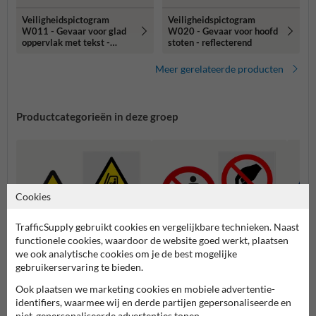
Veiligheidspictogram
Veiligheidspictogram
W011 - Gevaar voor glad
W020 - Gevaar voor hoofd
oppervlak met tekst -
stoten - reflecterend
reflecterend
Meer gerelateerde producten
Productcategorieën in deze groep
Cookies
TrafficSupply gebruikt cookies en vergelijkbare technieken. Naast
functionele cookies, waardoor de website goed werkt, plaatsen
we ook analytische cookies om je de best mogelijke
gebruikerservaring te bieden.
Waarschuwingspictogramme
Ook plaatsen we marketing cookies en mobiele advertentie-
Verbodspictogrammen
Gebod
n
identifiers, waarmee wij en derde partijen gepersonaliseerde en
niet-gepersonaliseerde advertenties tonen