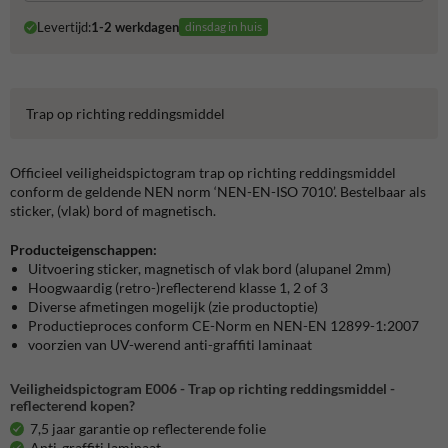
Levertijd:
1-2 werkdagen
dinsdag in huis
Trap op richting reddingsmiddel
Officieel veiligheidspictogram trap op richting reddingsmiddel
conform de geldende NEN norm ‘NEN-EN-ISO 7010’. Bestelbaar als
sticker, (vlak) bord of magnetisch.
Producteigenschappen:
Uitvoering sticker, magnetisch of vlak bord (alupanel 2mm)
Hoogwaardig (retro-)reflecterend klasse 1, 2 of 3
Diverse afmetingen mogelijk (zie productoptie)
Productieproces conform CE-Norm en NEN-EN 12899-1:2007
voorzien van UV-werend anti-graffiti laminaat
Veiligheidspictogram E006 - Trap op richting reddingsmiddel -
reflecterend kopen?
7,5 jaar garantie op reflecterende folie
Anti-graffiti laminaat