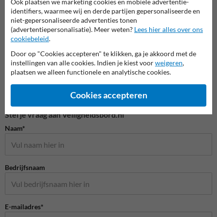
Ook plaatsen we marketing cookies en mobiele advertentie-
identifiers, waarmee wij en derde partijen gepersonaliseerde en
Veiligheidspictogrammen
niet-gepersonaliseerde advertenties tonen
(advertentiepersonalisatie). Meer weten?
Lees hier alles over ons
cookiebeleid
.
Door op "Cookies accepteren" te klikken, ga je akkoord met de
instellingen van alle cookies. Indien je kiest voor
weigeren
,
plaatsen we alleen functionele en analytische cookies.
Cookies accepteren
Stel je vraag aan Veiligheidsbord.nl
Naam*
Bedrijfsnaam
E-mailadres*