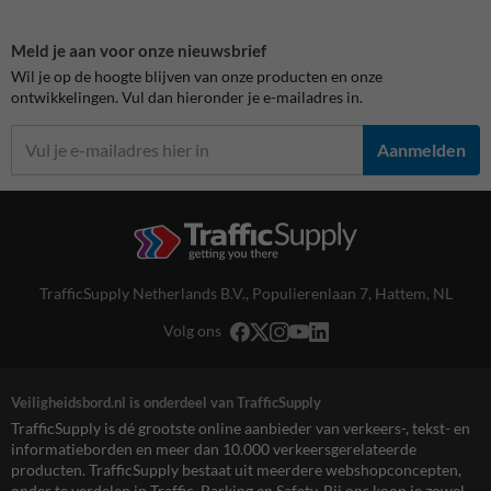
Meld je aan voor onze nieuwsbrief
Wil je op de hoogte blijven van onze producten en onze
ontwikkelingen. Vul dan hieronder je e-mailadres in.
Aanmelden
TrafficSupply Netherlands B.V.,
Populierenlaan 7
,
Hattem, NL
Volg ons
Veiligheidsbord.nl is onderdeel van TrafficSupply
TrafficSupply is dé grootste online aanbieder van verkeers-, tekst- en
informatieborden en meer dan 10.000 verkeersgerelateerde
producten. TrafficSupply bestaat uit meerdere webshopconcepten,
onder te verdelen in Traffic, Parking en Safety. Bij ons koop je zowel