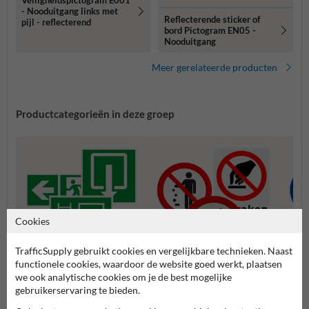
Veiligheidspictogram E001
- Nooduitgang links met
Reflecterende sticker of
pijl - reflecterend
bord Pictogram EN05 -
Nooduitgang
Meer gerelateerde producten
Productcategorieën in deze groep
Cookies
TrafficSupply gebruikt cookies en vergelijkbare technieken. Naast
functionele cookies, waardoor de website goed werkt, plaatsen
we ook analytische cookies om je de best mogelijke
Vluchtroute pictogrammen
Verbodspictogrammen
Gebod
gebruikerservaring te bieden.