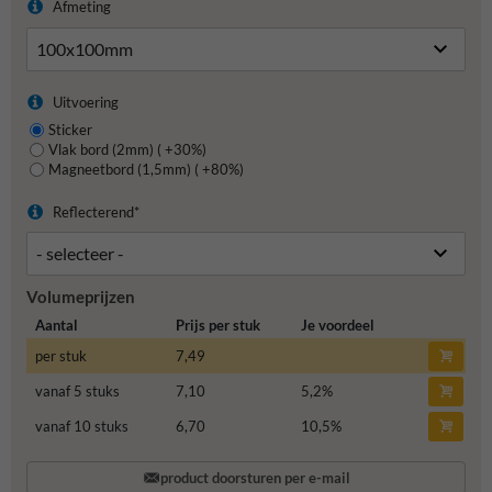
Afmeting
Uitvoering
Sticker
Vlak bord (2mm) ( +30%)
Magneetbord (1,5mm) ( +80%)
Reflecterend*
Volumeprijzen
Aantal
Prijs per stuk
Je voordeel
per stuk
7,49
vanaf 5 stuks
7,10
5,2
%
vanaf 10 stuks
6,70
10,5
%
product doorsturen per e-mail