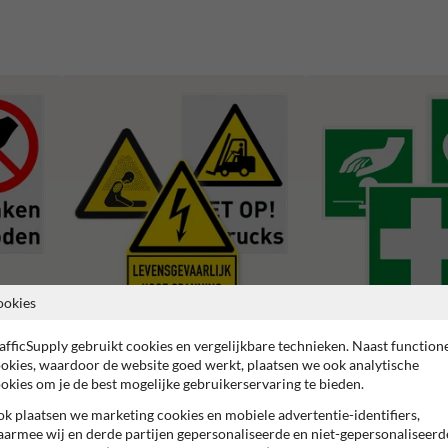
ookies
afficSupply gebruikt cookies en vergelijkbare technieken. Naast function
Waarschuwingspictogrammen
Reddingspictogrammen
okies, waardoor de website goed werkt, plaatsen we ook analytische
okies om je de best mogelijke gebruikerservaring te bieden.
k plaatsen we marketing cookies en mobiele advertentie-identifiers,
armee wij en derde partijen gepersonaliseerde en niet-gepersonaliseerd