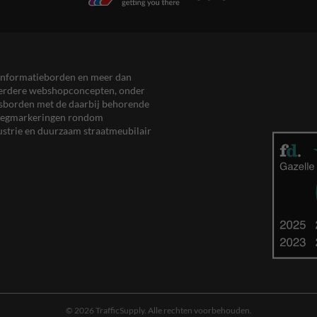
en informatieborden en meer dan
meerdere webshopconcepten, onder
eersborden met de daarbij behorende
, wegmarkeringen rondom
ustrie en duurzaam straatmeubilair
© 2026 TrafficSupply. Alle rechten voorbehouden.