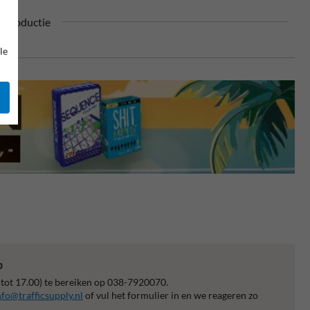
n productie
le
p
 tot 17.00) te bereiken op 038-7920070.
nfo@trafficsupply.nl
of vul het formulier in en we reageren zo