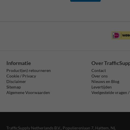
Informatie
Over TrafficSup
Product(en) retourneren
Contact
Cookie / Privacy
Over ons
Disclaimer
Nieuws en Blog
Sitemap
Levertijden
Algemene Voorwaarden
Veelgestelde vragen 
TrafficSupply Netherlands B.V.,
Populierenlaan 7
,
Hattem, NL