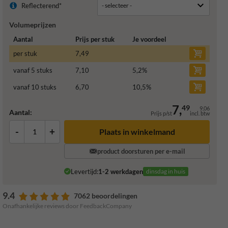
Reflecterend*
Volumeprijzen
Aantal
Prijs per stuk
Je voordeel
per stuk
7,49
vanaf 5 stuks
7,10
5,2
%
vanaf 10 stuks
6,70
10,5
%
7,
49
9,06
Aantal:
Prijs p/st
incl. btw
-
+
Plaats in winkelmand
product doorsturen per e-mail
Levertijd:
1-2 werkdagen
dinsdag in huis
9.4
7062 beoordelingen
Onafhankelijke reviews door FeedbackCompany