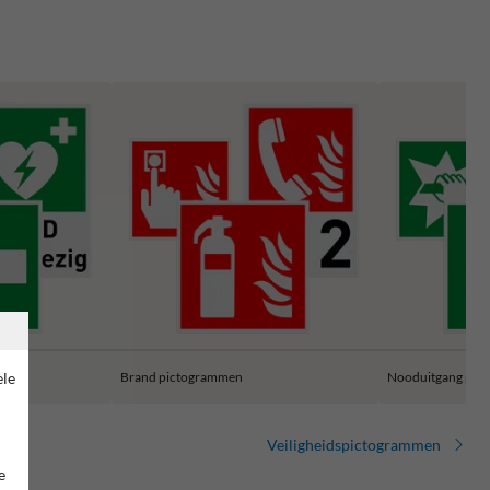
ele
Brand pictogrammen
Nooduitgang pic
Veiligheidspictogrammen
e