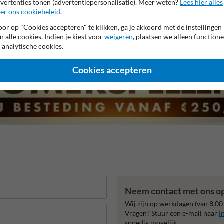
vertenties tonen (advertentiepersonalisatie). Meer weten?
Lees hier alles
er ons cookiebeleid
.
r garantie op reflecterende folie
Anti-graffiti laminaat
Eige
or op "Cookies accepteren" te klikken, ga je akkoord met de instellingen
n alle cookies. Indien je kiest voor
weigeren
, plaatsen we alleen functione
 analytische cookies.
Cookies accepteren
Neem contact met ons o
Wij zijn op werkdagen (van 8.00
Vragen? Stuur een e-mail naar
i
spoedig mogelijk.