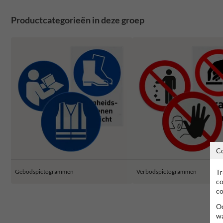
Productcategorieën in deze groep
C
Tr
Gebodspictogrammen
Verbodspictogrammen
co
co
Oo
wa