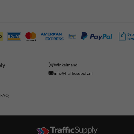
Beta
is m
ply
Winkelmand
info@trafficsupply.nl
/ FAQ