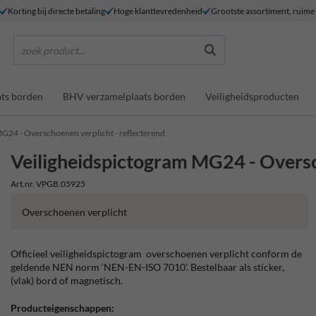
Korting bij directe betaling
Hoge klanttevredenheid
Grootste assortiment, ruim
zoek product...
ts borden
BHV verzamelplaats borden
Veiligheidsproducten
G24 - Overschoenen verplicht - reflecterend
Veiligheidspictogram MG24 - Oversc
Art.nr. VPGB.05925
Overschoenen verplicht
Officieel veiligheidspictogram overschoenen verplicht conform de
geldende NEN norm ‘NEN-EN-ISO 7010’. Bestelbaar als sticker,
(vlak) bord of magnetisch.
Producteigenschappen: