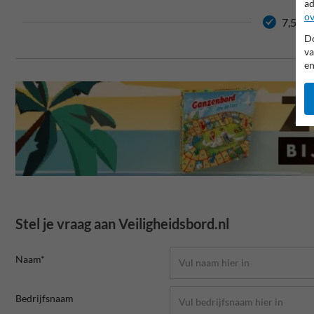
ad
ov
7,5 jaa
Do
va
en
Stel je vraag aan Veiligheidsbord.nl
Naam*
Bedrijfsnaam