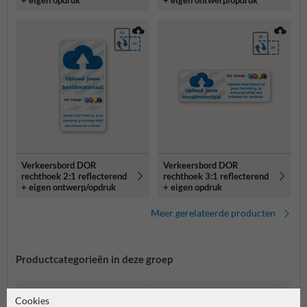
+ eigen opdruk
+ eigen ontwerp/opdruk
Verkeersbord DOR
Verkeersbord DOR
rechthoek 2:1 reflecterend
rechthoek 3:1 reflecterend
+ eigen ontwerp/opdruk
+ eigen opdruk
Meer gerelateerde producten
Productcategorieën in deze groep
Cookies