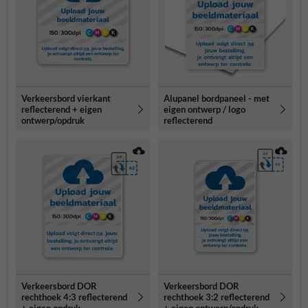
Verkeersbord vierkant
Alupanel bordpaneel - met
reflecterend + eigen
eigen ontwerp / logo
ontwerp/opdruk
reflecterend
Verkeersbord DOR
Verkeersbord DOR
rechthoek 4:3 reflecterend
rechthoek 3:2 reflecterend