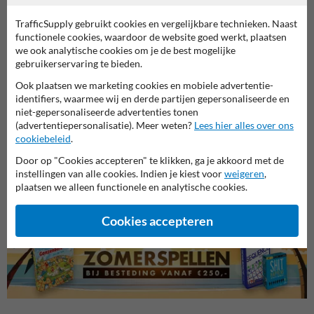
TrafficSupply gebruikt cookies en vergelijkbare technieken. Naast
functionele cookies, waardoor de website goed werkt, plaatsen
we ook analytische cookies om je de best mogelijke
gebruikerservaring te bieden.
Ook plaatsen we marketing cookies en mobiele advertentie-
identifiers, waarmee wij en derde partijen gepersonaliseerde en
niet-gepersonaliseerde advertenties tonen
(advertentiepersonalisatie). Meer weten?
Lees hier alles over ons
cookiebeleid
.
Parkeerborden (toegestaan)
Verbo
Informatieborden met eigen
Door op "Cookies accepteren" te klikken, ga je akkoord met de
ontwerp
instellingen van alle cookies. Indien je kiest voor
weigeren
,
plaatsen we alleen functionele en analytische cookies.
Parkeerborden
Cookies accepteren