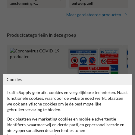
toestemming -
ontwerp zelf
reflecterend
Meer gerelateerde producten
Productcategorieën in deze groep
Cookies
TrafficSupply gebruikt cookies en vergelijkbare technieken. Naast
functionele cookies, waardoor de website goed werkt, plaatsen
Coronavirus COVID-19
we ook analytische cookies om je de best mogelijke
producten
Veiligheidsborden voor
gebruikerservaring te bieden.
Bouwp
terrein
Ook plaatsen we marketing cookies en mobiele advertentie-
identifiers, waarmee wij en derde partijen gepersonaliseerde en
Veiligheidsborden
niet-gepersonaliseerde advertenties tonen