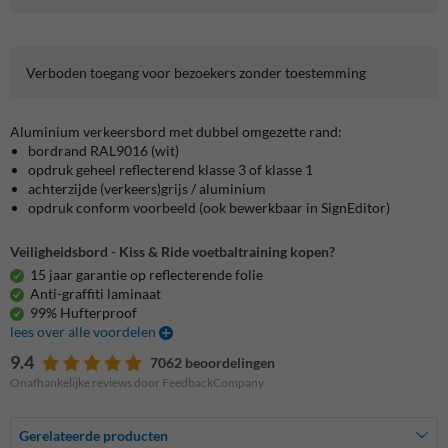
Verboden toegang voor bezoekers zonder toestemming
Aluminium verkeersbord met dubbel omgezette rand:
bordrand RAL9016 (wit)
opdruk geheel reflecterend klasse 3 of klasse 1
achterzijde (verkeers)grijs / aluminium
opdruk conform voorbeeld (ook bewerkbaar in SignEditor)
Veiligheidsbord - Kiss & Ride voetbaltraining kopen?
15 jaar garantie op reflecterende folie
Anti-graffiti laminaat
99% Hufterproof
lees over alle voordelen
9.4
7062 beoordelingen
Onafhankelijke reviews door FeedbackCompany
Gerelateerde producten