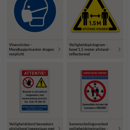
Vloersticker -
Veiligheidspictogram -
Mondkapje/masker dragen
houd 1,5 meter afstand -
verplicht
reflecterend
Veiligheidsbord bezoekers
Samenscholingsverbod
uitsluitend toegestaan met
veiligheidsinstructies -