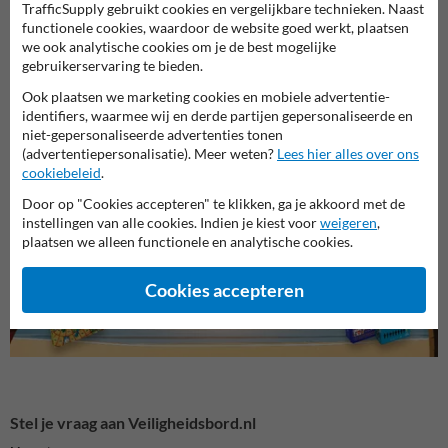
TrafficSupply gebruikt cookies en vergelijkbare technieken. Naast
functionele cookies, waardoor de website goed werkt, plaatsen
we ook analytische cookies om je de best mogelijke
gebruikerservaring te bieden.
Ook plaatsen we marketing cookies en mobiele advertentie-
identifiers, waarmee wij en derde partijen gepersonaliseerde en
Informatieve borden
Busha
niet-gepersonaliseerde advertenties tonen
Informatieborden met eigen
(advertentiepersonalisatie). Meer weten?
Lees hier alles over ons
ontwerp
cookiebeleid
.
Door op "Cookies accepteren" te klikken, ga je akkoord met de
Informatieborden
instellingen van alle cookies. Indien je kiest voor
weigeren
,
plaatsen we alleen functionele en analytische cookies.
Cookies accepteren
Stel je vraag aan Veiligheidsbord.nl