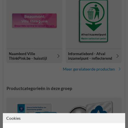
Naambord Ville
Informatiebord - Afval
ThinkPink.be - huisstijl
inzamelpunt - reflecterend
Meer gerelateerde producten
Productcategorieën in deze groep
Cookies