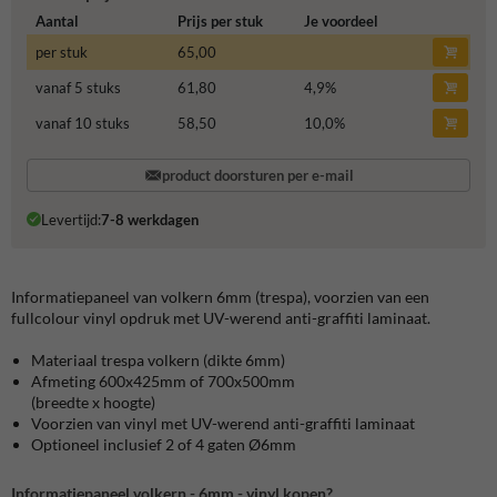
Aantal
Prijs per stuk
Je voordeel
per stuk
65,00
vanaf 5 stuks
61,80
4,9
%
vanaf 10 stuks
58,50
10,0
%
product doorsturen per e-mail
Levertijd:
7-8 werkdagen
Informatiepaneel van volkern 6mm (trespa), voorzien van een
fullcolour vinyl opdruk met UV-werend anti-graffiti laminaat.
Materiaal trespa volkern (dikte 6mm)
Afmeting 600x425mm of 700x500mm
(breedte x hoogte)
Voorzien van vinyl met UV-werend anti-graffiti laminaat
Optioneel inclusief 2 of 4 gaten Ø6mm
Informatiepaneel volkern - 6mm - vinyl kopen?