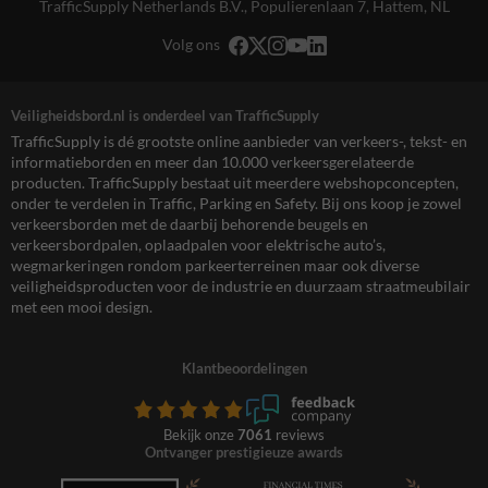
TrafficSupply Netherlands B.V.,
Populierenlaan 7
,
Hattem, NL
Volg ons
Veiligheidsbord.nl is onderdeel van TrafficSupply
TrafficSupply is dé grootste online aanbieder van verkeers-, tekst- en
informatieborden en meer dan 10.000 verkeersgerelateerde
producten. TrafficSupply bestaat uit meerdere webshopconcepten,
onder te verdelen in Traffic, Parking en Safety. Bij ons koop je zowel
verkeersborden met de daarbij behorende beugels en
verkeersbordpalen, oplaadpalen voor elektrische auto’s,
wegmarkeringen rondom parkeerterreinen maar ook diverse
veiligheidsproducten voor de industrie en duurzaam straatmeubilair
met een mooi design.
Klantbeoordelingen
Bekijk onze
7061
reviews
Ontvanger prestigieuze awards