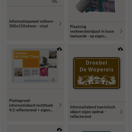
Informatiepaneel volkern -
300x150x6mm - vinyl
Plaatsing
verkeersbordpaal in losse
teelaarde - op eigen
terrein
Plattegrond-
informatiebord rechthoek
Informatiebord toeristisch
4:3 reflecterend + eigen
object eigen opdruk -
opdruk
reflecterend