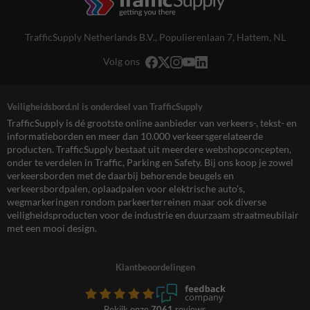
TrafficSupply Netherlands B.V.,
Populierenlaan 7
,
Hattem, NL
Volg ons
Veiligheidsbord.nl is onderdeel van TrafficSupply
TrafficSupply is dé grootste online aanbieder van verkeers-, tekst- en
informatieborden en meer dan 10.000 verkeersgerelateerde
producten. TrafficSupply bestaat uit meerdere webshopconcepten,
onder te verdelen in Traffic, Parking en Safety. Bij ons koop je zowel
verkeersborden met de daarbij behorende beugels en
verkeersbordpalen, oplaadpalen voor elektrische auto’s,
wegmarkeringen rondom parkeerterreinen maar ook diverse
veiligheidsproducten voor de industrie en duurzaam straatmeubilair
met een mooi design.
Klantbeoordelingen
Bekijk onze
7061
reviews