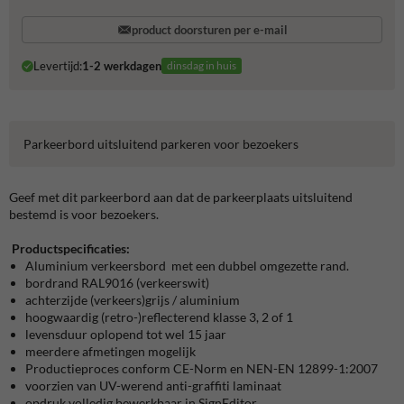
product doorsturen per e-mail
Levertijd:
1-2 werkdagen
dinsdag in huis
Parkeerbord uitsluitend parkeren voor bezoekers
Geef met dit parkeerbord aan dat de parkeerplaats uitsluitend
bestemd is voor bezoekers.
Productspecificaties:
Aluminium verkeersbord met een dubbel omgezette rand.
bordrand RAL9016 (verkeerswit)
achterzijde (verkeers)grijs / aluminium
hoogwaardig (retro-)reflecterend klasse 3, 2 of 1
levensduur oplopend tot wel 15 jaar
meerdere afmetingen mogelijk
Productieproces conform CE-Norm en NEN-EN 12899-1:2007
voorzien van UV-werend anti-graffiti laminaat
opdruk volledig bewerkbaar in SignEditor