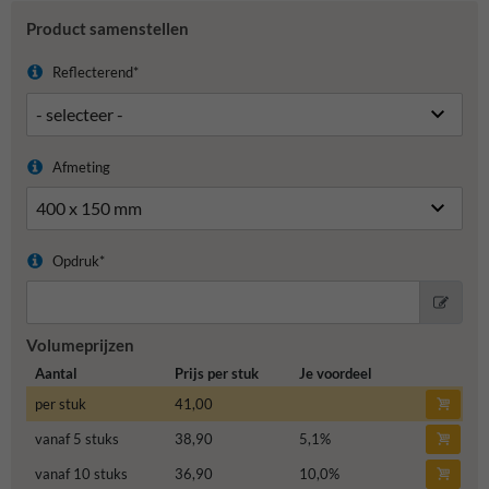
Product samenstellen
Reflecterend*
Afmeting
Opdruk*
Volumeprijzen
Aantal
Prijs per stuk
Je voordeel
per stuk
41,00
vanaf 5 stuks
38,90
5,1
%
vanaf 10 stuks
36,90
10,0
%