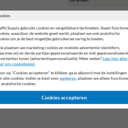
ookies
afficSupply gebruikt cookies en vergelijkbare technieken. Naast function
okies, waardoor de website goed werkt, plaatsen we ook analytische
okies om je de best mogelijke gebruikerservaring te bieden.
k plaatsen we marketing cookies en mobiele advertentie-identifiers,
g overzicht
armee wij en derde partijen gepersonaliseerde en niet-gepersonaliseerd
vertenties tonen (advertentiepersonalisatie). Meer weten?
Lees hier alles
. Deze spiegels zijn ideaal op plekken waar je vanuit één oogopslag in ee
er ons cookiebeleid
.
orkom je ongevallen, botsingen en onveilige situaties.
or op "Cookies accepteren" te klikken, ga je akkoord met de instellingen
n alle cookies. Indien je kiest voor
weigeren
, plaatsen we alleen functione
 analytische cookies.
imtes
Cookies accepteren
izen