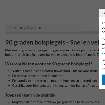
C
Tr
co
Bolspiegels 90 graden
co
Oo
90 graden bolspiegels - Snel en veili
wa
ad
Met een 90 graden bolspiegel zorg je voor een kwart panoramisch zicht
ov
bolvorm zie je in één oogopslag wat er zich om je heen afspeelt. Zo vo
Do
Waarom kiezen voor een 90 graden bolspiegel?
va
en
Volledig zicht in een richting (kwart bol) – ideaal voor drukke ru
Effectieve preventie van incidenten
Eenvoudig te monteren op muur in hoek tegen plafond aan
Geschikt voor binnengebruik in magazijnen, hallen of trappenhu
Toepassingen in de praktijk
Magazijnen:
optimaal zicht op gangpaden en heftruckroutes