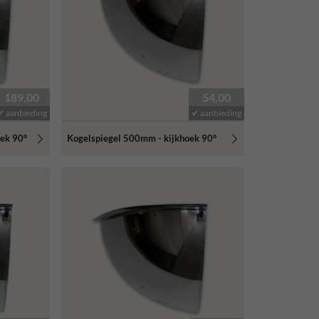
189,00
54,00
✔ aanbieding
✔ aanbieding
ek 90°
Kogelspiegel 500mm - kijkhoek 90°