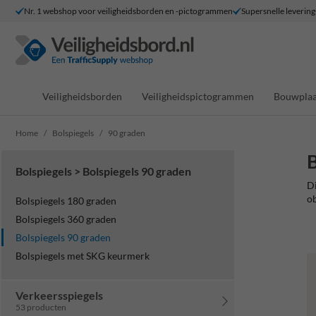
Nr. 1 webshop voor veiligheidsborden en -pictogrammen
Supersnelle levering
Veiligheidsborden
Veiligheidspictogrammen
Bouwplaa
Home
Bolspiegels
90 graden
B
Bolspiegels > Bolspiegels 90 graden
Di
ob
Bolspiegels 180 graden
Bolspiegels 360 graden
Bolspiegels 90 graden
Bolspiegels met SKG keurmerk
Verkeersspiegels
53 producten