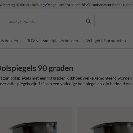
Korting bij directe betaling
Hoge klanttevredenheid
Grootste assortiment, ruim
zoek product...
ts borden
BHV verzamelplaats borden
Veiligheidsproducten
olspiegels 90 graden
t zijn bolspiegels met een 90 graden kijkhoek welke gemonteerd worden 
servatiespiegels zijn 1/4 van een volledige bolspiegel en zijn bedoeld om