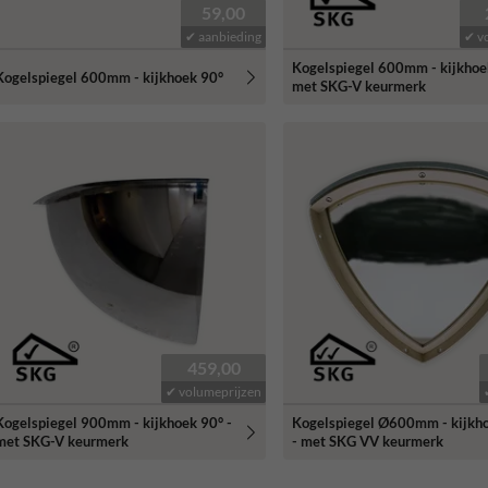
59,00
✔ aanbieding
✔ v
Kogelspiegel 600mm - kijkhoe
Kogelspiegel 600mm - kijkhoek 90°
met SKG-V keurmerk
459,00
✔ volumeprijzen
Kogelspiegel 900mm - kijkhoek 90° -
Kogelspiegel Ø600mm - kijkh
met SKG-V keurmerk
- met SKG VV keurmerk