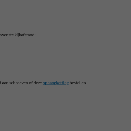
ewenste kijkafstand:
d aan schroeven of deze
ophangketting
bestellen