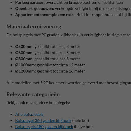
Parkeergarages:
overzicht bij krappe bochten en splitsingen
Openbare gebouwen:
verhoogde veiligheid bij drukke kruisinge
Appartementencomplexen:
extra zicht in trappenhuizen of bij li
Materiaal en uitvoering
De bolspiegels met 90 graden kijkhoek zijn verkrijgbaar in slagvast 
Ø500mm:
geschikt tot circa 3 meter
Ø600mm:
geschikt tot circa 5 meter
Ø800mm:
geschikt tot circa 8 meter
Ø1000mm:
geschikt tot circa 12 meter
Ø1200mm:
geschikt tot circa 16 meter
Alle modellen met SKG keurmerk worden geleverd met bevestigingsmate
Relevante categorieën
Bekijk ook onze andere bolspiegels:
Alle bolspiegels
Bolspiegel 360 graden kijkhoek
(hele bol)
Bolspiegels 180 graden kijkhoek
(halve bol)