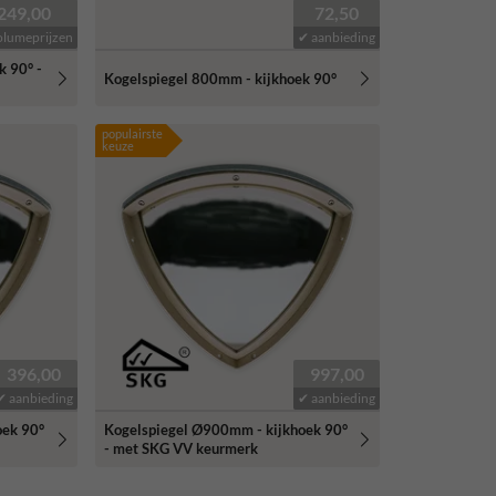
249,00
72,50
olumeprijzen
✔ aanbieding
k 90° -
Kogelspiegel 800mm - kijkhoek 90°
populairste
keuze
396,00
997,00
✔ aanbieding
✔ aanbieding
oek 90°
Kogelspiegel Ø900mm - kijkhoek 90°
- met SKG VV keurmerk