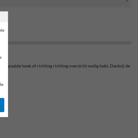
ele
e
n bepaalde hoek of richting richting overzicht nodig hebt. Dankzij de
le