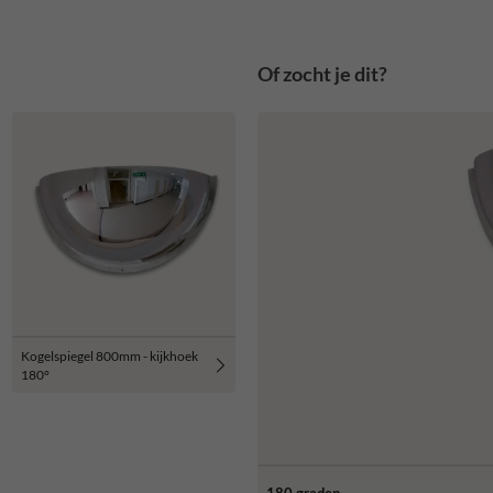
Of zocht je dit?
Kogelspiegel 800mm - kijkhoek
180°
180 graden