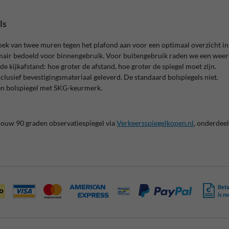
ls
oek van twee muren tegen het plafond aan voor een optimaal overzicht in 
imair bedoeld voor binnengebruik. Voor buitengebruik raden we een weer
de kijkafstand: hoe groter de afstand, hoe groter de spiegel moet zijn.
lusief bevestigingsmateriaal geleverd. De standaard bolspiegels niet.
een bolspiegel met SKG-keurmerk.
 jouw 90 graden observatiespiegel via
Verkeersspiegelkopen.nl
, onderdeel
Beta
is m