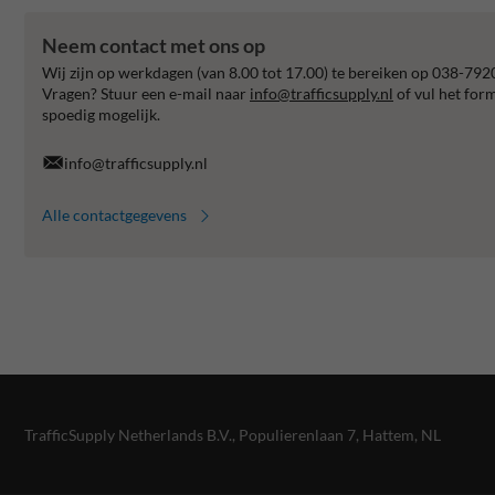
Neem contact met ons op
Wij zijn op werkdagen (van 8.00 tot 17.00) te bereiken op 038-792
Vragen? Stuur een e-mail naar
info@trafficsupply.nl
of vul het for
spoedig mogelijk.
info@trafficsupply.nl
Alle contactgegevens
TrafficSupply Netherlands B.V.,
Populierenlaan 7
,
Hattem, NL