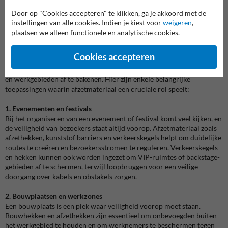
verschillende weersomstandigheden. Dankzij hun opvallende kleuren
Door op "Cookies accepteren" te klikken, ga je akkoord met de
en reflecterende elementen zorgen ze voor extra zichtbaarheid en
instellingen van alle cookies. Indien je kiest voor
weigeren
,
veiligheid.
plaatsen we alleen functionele en analytische cookies.
Toepassingen van afzetmateriaal
Cookies accepteren
Afzetmateriaal is veelzijdig en wordt gebruikt in uiteenlopende
situaties om veiligheid te garanderen, mensenstromen te begeleiden
en werkgebieden af te bakenen. Hier zijn enkele belangrijke
toepassingen waarin afzetmateriaal een cruciale rol speelt:
1. Evenementen en festivals
Bij het organiseren van een evenement of festival komt veel kijken, en
de veiligheid van bezoekers staat altijd voorop. Afzetmateriaal zoals
afzethekken, kunststof barriers en verkeerskegels helpt om duidelijke
routes te creëren en bezoekersstromen te reguleren. Verkeerskegels
en hekken kunnen ook worden ingezet om VIP-ruimtes of backstage-
gebieden af te schermen, terwijl loopbruggen voor een veilige
doorgang over kabels en obstakels zorgen.
2. Bouwplaatsen en werkzones
Een bouwplaats is een plek waar veiligheid voorop moet staan.
Bouwhekken en afzethekken zijn essentieel om onbevoegden buiten
het werkgebied te houden en om werknemers te beschermen tegen