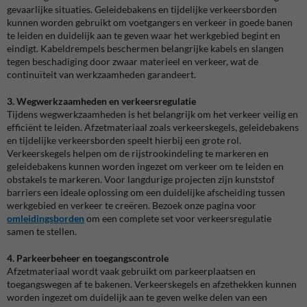
gevaarlijke situaties. Geleidebakens en tijdelijke verkeersborden
kunnen worden gebruikt om voetgangers en verkeer in goede banen
te leiden en duidelijk aan te geven waar het werkgebied begint en
eindigt. Kabeldrempels beschermen belangrijke kabels en slangen
tegen beschadiging door zwaar materieel en verkeer, wat de
continuïteit van werkzaamheden garandeert.
3. Wegwerkzaamheden en verkeersregulatie
Tijdens wegwerkzaamheden is het belangrijk om het verkeer veilig en
efficiënt te leiden. Afzetmateriaal zoals verkeerskegels, geleidebakens
en tijdelijke verkeersborden speelt hierbij een grote rol.
Verkeerskegels helpen om de rijstrookindeling te markeren en
geleidebakens kunnen worden ingezet om verkeer om te leiden en
obstakels te markeren. Voor langdurige projecten zijn kunststof
barriers een ideale oplossing om een duidelijke afscheiding tussen
werkgebied en verkeer te creëren. Bezoek onze pagina voor
omleidingsborden
om een complete set voor verkeersregulatie
samen te stellen.
4. Parkeerbeheer en toegangscontrole
Afzetmateriaal wordt vaak gebruikt om parkeerplaatsen en
toegangswegen af te bakenen. Verkeerskegels en afzethekken kunnen
worden ingezet om duidelijk aan te geven welke delen van een