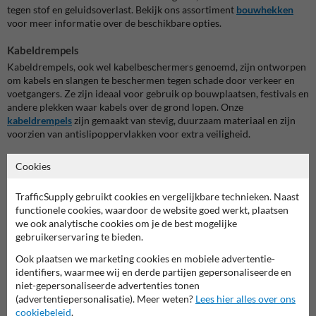
tegen stof en geluidsoverlast. Bekijk ons assortiment
bouwhekken
voor meer informatie over de beschikbare opties.
Kabeldrempels
Kabeldrempels, ook wel kabelbeschermers genoemd, zijn ontworpen
om kabels en slangen te beschermen tegen schade door verkeer en
voetgangers. Ze zijn ideaal voor gebruik op bouwplaatsen, festivals en
andere plekken waar kabels over de grond lopen. Onze
kabeldrempels
zijn gemaakt van stevig, duurzaam materiaal en zijn
voorzien van antislipoppervlakken voor extra veiligheid.
Loopbruggen
Cookies
Loopbruggen zorgen voor een veilige doorgang over kabels, leidingen
of andere obstakels. Ze zijn vooral handig bij bouwplaatsen en
TrafficSupply gebruikt cookies en vergelijkbare technieken. Naast
festivals, waar de kans op struikelen groot is. Deze loopbruggen zijn
functionele cookies, waardoor de website goed werkt, plaatsen
vaak gemaakt van stevig materiaal en kunnen zware belasting dragen,
we ook analytische cookies om je de best mogelijke
waardoor ze geschikt zijn voor zowel voetgangers als lichte
gebruikerservaring te bieden.
voertuigen.
Ook plaatsen we marketing cookies en mobiele advertentie-
Kunststof barriers
identifiers, waarmee wij en derde partijen gepersonaliseerde en
niet-gepersonaliseerde advertenties tonen
Kunststof barriers
zijn een effectieve manier om verkeersstromen te
(advertentiepersonalisatie). Meer weten?
Lees hier alles over ons
scheiden of voetgangerszones af te bakenen. Ze zijn licht van gewicht,
cookiebeleid
.
gemakkelijk te plaatsen en te verplaatsen, en bestand tegen