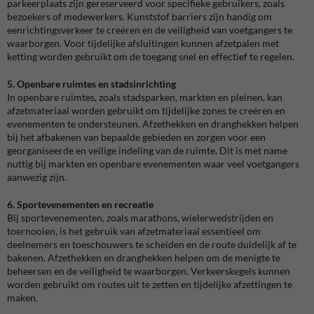
parkeerplaats zijn gereserveerd voor specifieke gebruikers, zoals
bezoekers of medewerkers. Kunststof barriers zijn handig om
eenrichtingsverkeer te creëren en de veiligheid van voetgangers te
waarborgen. Voor tijdelijke afsluitingen kunnen afzetpalen met
ketting worden gebruikt om de toegang snel en effectief te regelen.
5. Openbare ruimtes en stadsinrichting
In openbare ruimtes, zoals stadsparken, markten en pleinen, kan
afzetmateriaal worden gebruikt om tijdelijke zones te creëren en
evenementen te ondersteunen. Afzethekken en dranghekken helpen
bij het afbakenen van bepaalde gebieden en zorgen voor een
georganiseerde en veilige indeling van de ruimte. Dit is met name
nuttig bij markten en openbare evenementen waar veel voetgangers
aanwezig zijn.
6. Sportevenementen en recreatie
Bij sportevenementen, zoals marathons, wielerwedstrijden en
toernooien, is het gebruik van afzetmateriaal essentieel om
deelnemers en toeschouwers te scheiden en de route duidelijk af te
bakenen. Afzethekken en dranghekken helpen om de menigte te
beheersen en de veiligheid te waarborgen. Verkeerskegels kunnen
worden gebruikt om routes uit te zetten en tijdelijke afzettingen te
maken.