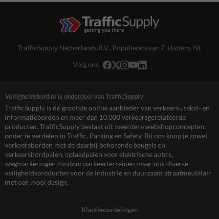
TrafficSupply Netherlands B.V.,
Populierenlaan 7
,
Hattem, NL
Volg ons
Veiligheidsbord.nl is onderdeel van TrafficSupply
TrafficSupply is dé grootste online aanbieder van verkeers-, tekst- en
informatieborden en meer dan 10.000 verkeersgerelateerde
producten. TrafficSupply bestaat uit meerdere webshopconcepten,
onder te verdelen in Traffic, Parking en Safety. Bij ons koop je zowel
verkeersborden met de daarbij behorende beugels en
verkeersbordpalen, oplaadpalen voor elektrische auto’s,
wegmarkeringen rondom parkeerterreinen maar ook diverse
veiligheidsproducten voor de industrie en duurzaam straatmeubilair
met een mooi design.
Klantbeoordelingen