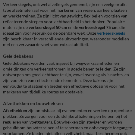
Verkeerskegels, ook wel afzetkegels genoemd, zijn een veelgebruikt
type afzetmateriaal voor het markeren van wegen, parkeerplaatsen
en werkterreinen. Ze zijn licht van gewicht, flexibel en voorzien van
reflecterende strepen voor zichtbaarheid in het donker. Populaire
maten zijn de
verkeerskegel 50 cm
en de
verkeerskegel 75 cm
, die
ideaal zijn voor gebruik op de openbare weg. Onze
verkeerskegels
zijn beschikbaar in verschillende uitvoeringen, waaronder modellen
met een verzwaarde voet voor extra stabiliteit.
Geleidebakens
Geleidebakens worden vaak ingezet bij wegwerkzaamheden en
omleidingen om verkeersstromen in goede banen te leiden. Ze zijn
ontworpen om goed zichtbaar te zijn, zowel overdag als 's nachts, en
zijn voorzien van reflecterende elementen. Deze bakens zijn
eenvoudig te plaatsen en bieden een effectieve oplossing voor het
markeren van tijdelijke routes en obstakels.
Afzethekken en bouwhekken
Afzethekken
zijn onmisbaar bij evenementen en werken op openbare
plekken. Ze zorgen voor een duidelijke afbakening en helpen bij het
reguleren van voetgangers. Bouwhekken zijn steviger en worden
gebruikt om bouwterreinen af te schermen en onbevoegde toegang te
voorkomen. Ze bieden niet alleen veiligheid, maar beschermen ook