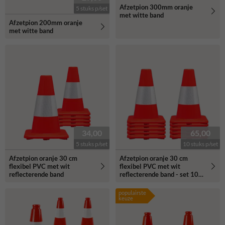
Afzetpion 300mm oranje
5 stuks p/set
met witte band
Afzetpion 200mm oranje
met witte band
34,00
65,00
5 stuks p/set
10 stuks p/set
Afzetpion oranje 30 cm
Afzetpion oranje 30 cm
flexibel PVC met wit
flexibel PVC met wit
reflecterende band
reflecterende band - set 10
stuks
populairste
keuze