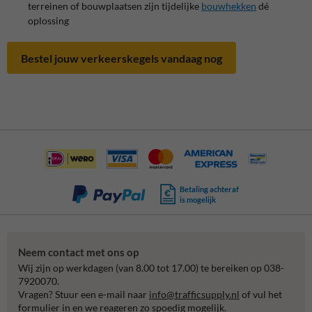
terreinen of bouwplaatsen zijn tijdelijke
bouwhekken
dé
oplossing
Bestel jouw verkeerskegels vandaag nog
Betaling achteraf
is mogelijk
Neem contact met ons op
Wij zijn op werkdagen (van 8.00 tot 17.00) te bereiken op 038-
7920070.
Vragen? Stuur een e-mail naar
info@trafficsupply.nl
of vul het
formulier in en we reageren zo spoedig mogelijk.