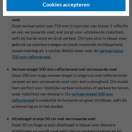
artikel
de beste verkeerskegel voor jouw situatie
Cookies accepteren
Verkeerspion 750 mm reflecterend klasse 1 met verzwaarde
voet
Deze verkeerspion van 750 mm is voorzien van klasse 1 reflectie
en een verzwaarde voet, wat zorgt voor uitstekende stabiliteit,
zelfs bij harde wind en druk verkeer. Dit type pion is ideaal voor
gebruik op openbare wegen en biedt maximale zichtbaarheid,
zowel overdag als 's nachts. Bekijk meer over de
verkeerspion
750
mm
reflecterend
.
Verkeerskegel 500 mm reflecterend met verzwaarde voet
Deze 500 mm hoge verkeerskegel is uitgerust met reflecterende
strepen en een verzwaarde voet voor extra stevigheid. Dit maakt
hem perfect voor tijdelijke verkeerssituaties of parkeerterreinen
waar stabiliteit van belang is. De
verkeerskegel 500 mm
reflecterend
is makkelijk te hanteren en goed zichtbaar, zelfs bij
schemering en in het donker.
Afzetkegel oranje 50 cm met verzwaarde voet
Deze 50 cm hoge oranje afzetkegel is ideaal voor kleinere
afzettingen en wordt vaak gebruikt op parkeerplaatsen en bij