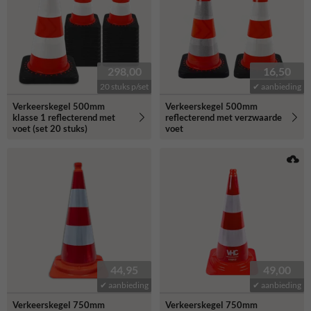
298,00
16,50
20 stuks p/set
✔ aanbieding
Verkeerskegel 500mm
Verkeerskegel 500mm
klasse 1 reflecterend met
reflecterend met verzwaarde
voet (set 20 stuks)
voet
44,95
49,00
✔ aanbieding
✔ aanbieding
Verkeerskegel 750mm
Verkeerskegel 750mm