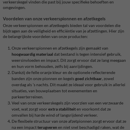
verkeerskegel vinden die past bij jouw specifieke behoeften en
omgevingen.
Voordelen van onze verkeerspionnen en afzetkegels
Onze verkeerspionnen en afzetkegels bieden tal van voordelen die
bijdragen aan de veiligheid en efficiëntie van je afzettingen. Hier zijn
de belangrijkste voordelen van onze producten:
Onze verkeerspionnen en afzetkegels zijn gemaakt van
hoogwaardig materiaal
dat bestand is tegen intensief gebruik,
weersinvloeden en impact. Dit zorgt ervoor dat ze lang meegaan
en hun vorm behouden, zelfs bij aanrijdingen.
Dankzij de felle oranje kleur en de optionele reflecterende
banden zijn onze pionnen en kegels
goed zichtbaar
, zowel
overdag als ’s nachts. Dit maakt ze ideaal voor gebruik in allerlei
situaties, van bouwplaatsen tot evenementen en
parkeerterreinen.
Veel van onze verkeerskegels zijn voorzien van een verzwaarde
voet, wat zorgt voor
extra stabiliteit
en voorkomt dat ze
omvallen bij harde wind of langsrijdend verkeer.
De flexibele structuur van onze afzetpionnen zorgt ervoor dat ze
na een impact
terugveren
en niet snel beschadigd raken, wat de