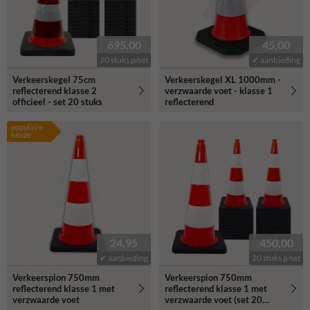
695,00
45,00
20 stuks p/set
✔ aanbieding
Verkeerskegel 75cm
Verkeerskegel XL 1000mm -
reflecterend klasse 2
verzwaarde voet - klasse 1
officieel - set 20 stuks
reflecterend
populaire
keuze
24,95
450,00
✔ aanbieding
20 stuks p/set
Verkeerspion 750mm
Verkeerspion 750mm
reflecterend klasse 1 met
reflecterend klasse 1 met
verzwaarde voet
verzwaarde voet (set 20