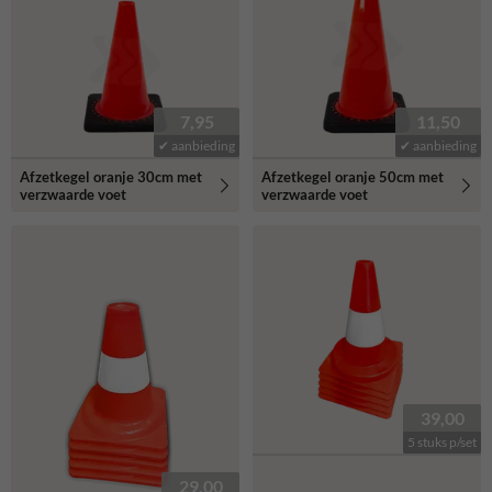
verkeerspion. Je verkeerskegels shop je natuurlijk bij
Informatiebord.nl!
7,95
11,50
✔ aanbieding
✔ aanbieding
Afzetkegel oranje 30cm met
Afzetkegel oranje 50cm met
verzwaarde voet
verzwaarde voet
39,00
5 stuks p/set
29,00