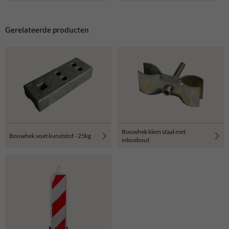
stuks)
Gerelateerde producten
Bouwhek klem staal met
Bouwhek voet kunststof - 25kg
inbusbout