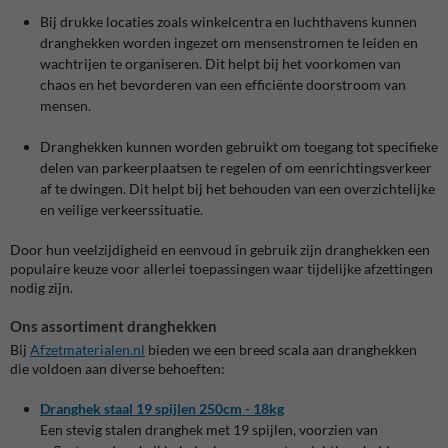
Bij drukke locaties zoals winkelcentra en luchthavens kunnen
dranghekken worden ingezet om mensenstromen te leiden en
wachtrijen te organiseren. Dit helpt bij het voorkomen van
chaos en het bevorderen van een efficiënte doorstroom van
mensen.
Dranghekken kunnen worden gebruikt om toegang tot specifieke
delen van parkeerplaatsen te regelen of om eenrichtingsverkeer
af te dwingen. Dit helpt bij het behouden van een overzichtelijke
en veilige verkeerssituatie.
Door hun veelzijdigheid en eenvoud in gebruik zijn dranghekken een
populaire keuze voor allerlei toepassingen waar tijdelijke afzettingen
nodig zijn.
Ons assortiment dranghekken
Bij
Afzetmaterialen
.nl
bieden we een breed scala aan dranghekken
die voldoen aan diverse behoeften:
Dranghek
staal
19
spijlen
250cm
- 18kg
Een stevig stalen dranghek met 19 spijlen, voorzien van