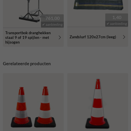
1,40
761,00
✔ aanbieding
✔ aanbieding
Transportbok dranghekken
Zandslurf 120x27cm (leeg)
staal 9 of 19 spijlen - met
hijsogen
Gerelateerde producten