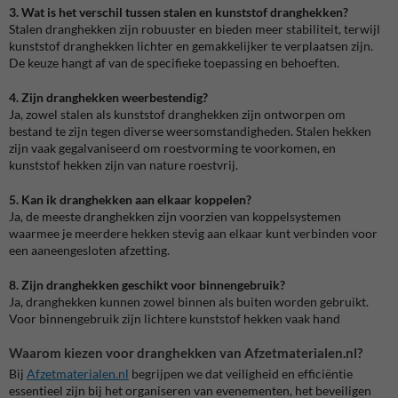
3. Wat is het verschil tussen stalen en kunststof dranghekken?
Stalen dranghekken zijn robuuster en bieden meer stabiliteit, terwijl
kunststof dranghekken lichter en gemakkelijker te verplaatsen zijn.
De keuze hangt af van de specifieke toepassing en behoeften.
4. Zijn dranghekken weerbestendig?
Ja, zowel stalen als kunststof dranghekken zijn ontworpen om
bestand te zijn tegen diverse weersomstandigheden. Stalen hekken
zijn vaak gegalvaniseerd om roestvorming te voorkomen, en
kunststof hekken zijn van nature roestvrij.
5. Kan ik dranghekken aan elkaar koppelen?
Ja, de meeste dranghekken zijn voorzien van koppelsystemen
waarmee je meerdere hekken stevig aan elkaar kunt verbinden voor
een aaneengesloten afzetting.
8. Zijn dranghekken geschikt voor binnengebruik?
Ja, dranghekken kunnen zowel binnen als buiten worden gebruikt.
Voor binnengebruik zijn lichtere kunststof hekken vaak hand
Waarom kiezen voor dranghekken van Afzetmaterialen.nl?
Bij
Afzetmaterialen
.nl
begrijpen we dat veiligheid en efficiëntie
essentieel zijn bij het organiseren van evenementen, het beveiligen