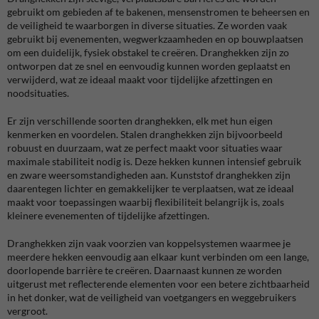
gebruikt om gebieden af te bakenen, mensenstromen te beheersen en
de veiligheid te waarborgen in diverse situaties. Ze worden vaak
gebruikt bij evenementen, wegwerkzaamheden en op bouwplaatsen
om een duidelijk, fysiek obstakel te creëren. Dranghekken zijn zo
ontworpen dat ze snel en eenvoudig kunnen worden geplaatst en
verwijderd, wat ze ideaal maakt voor tijdelijke afzettingen en
noodsituaties.
Er zijn verschillende soorten dranghekken, elk met hun eigen
kenmerken en voordelen. Stalen dranghekken zijn bijvoorbeeld
robuust en duurzaam, wat ze perfect maakt voor situaties waar
maximale stabiliteit nodig is. Deze hekken kunnen intensief gebruik
en zware weersomstandigheden aan. Kunststof dranghekken zijn
daarentegen lichter en gemakkelijker te verplaatsen, wat ze ideaal
maakt voor toepassingen waarbij flexibiliteit belangrijk is, zoals
kleinere evenementen of tijdelijke afzettingen.
Dranghekken zijn vaak voorzien van koppelsystemen waarmee je
meerdere hekken eenvoudig aan elkaar kunt verbinden om een lange,
doorlopende barrière te creëren. Daarnaast kunnen ze worden
uitgerust met reflecterende elementen voor een betere zichtbaarheid
in het donker, wat de veiligheid van voetgangers en weggebruikers
vergroot.