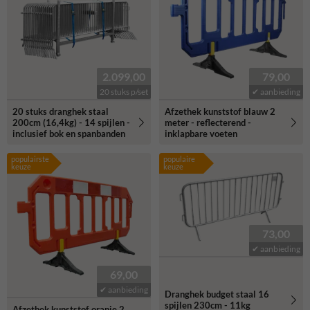
2.099,00
79,00
20 stuks p/set
✔ aanbieding
20 stuks dranghek staal
Afzethek kunststof blauw 2
200cm (16,4kg) - 14 spijlen -
meter - reflecterend -
inclusief bok en spanbanden
inklapbare voeten
populairste
populaire
keuze
keuze
73,00
✔ aanbieding
69,00
✔ aanbieding
Dranghek budget staal 16
spijlen 230cm - 11kg
Afzethek kunststof oranje 2