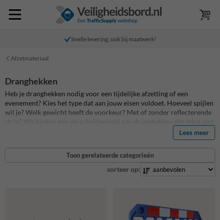
Snelle levering, ook bij maatwerk!
Afzetmateriaal
Dranghekken
Heb je dranghekken nodig voor een tijdelijke afzetting of een
evenement? Kies het type dat aan jouw eisen voldoet. Hoeveel spijlen
wil je? Welk gewicht heeft de voorkeur? Met of zonder reflecterende
strip? We bieden een verscheidenheid aan dranghekken die zeker aan
je behoeften zullen voldoen. Al onze dranghekken zijn gemaakt van
Lees meer
gegalvaniseerd staal met gelaste spijlen en verbindingspunten,
waardoor ze gemakkelijk aan elkaar te koppelen zijn. Bestel nu jouw
Toon gerelateerde categorieën
dranghekken online op Afzetmaterialen.nl
sorteer op: