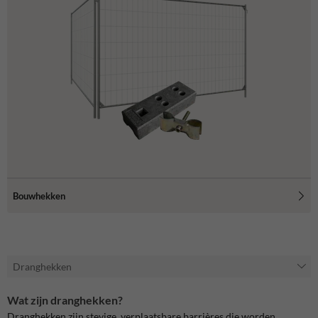
Bouwhekken
Dranghekken
Wat zijn dranghekken?
Dranghekken zijn stevige, verplaatsbare barrières die worden