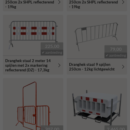
250cm 2x SHPL reflecterend
250cm 2x SHPL reflecterend
- 19kg
- 19kg
225,00
79,00
✔ aanbieding
✔ aanbieding
Dranghek staal 2 meter 14
Dranghek staal 9 spijlen
spijlen met 2x markering
250cm - 12kg lichtgewicht
reflecterend (DZ) - 17,3kg
207,00
2.465,00