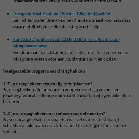
reflecterende schrikhekplanken voor extra zichtbaarheid.
Dranghek
staal
9
spijlen
250cm
- 12kg
lichtgewicht
Een lichter stalen dranghek met 9 spijlen, ideaal voor situaties
waar mobiliteit en snelle plaatsing vereist zijn.
Kunststof
afzethek
rood
2000x1000mm
- reflecterend
-
inklapbare
voeten
Een duurzaam kunststof hek met reflecterende elementen en
inklapbare voeten voor eenvoudig transport en opslag.
Veelgestelde vragen over dranghekken
1. Zijn dranghekken eenvoudig te verplaatsen?
Ja, dranghekken zijn ontworpen voor eenvoudig transport en
plaatsing. Vooral de lichtere kunststof varianten zijn gemakkelijk te
hanteren.
2. Zijn er dranghekken met reflecterende elementen?
Ja, veel dranghekken zijn voorzien van reflecterende strips of
schrikhekplanken om de zichtbaarheid te verhogen, vooral in het
donker.