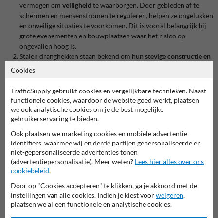
vermogen om
veiligheid
te waarborgen. Door gebieden af te
schermen en mensenstromen te reguleren, helpen ze ongelukken
en onveilige situaties te voorkomen. Dit is vooral belangrijk bij
grote evenementen en bouwplaatsen waar het risico op
ongevallen hoog is.
Stalen dranghekken staan bekend om hun
stevige constructie en
lange levensduur
. Ze kunnen tegen een stootje en blijven stabiel
Cookies
staan, zelfs bij zware belasting en wisselende
weersomstandigheden. Dit maakt ze ideaal voor intensief
TrafficSupply gebruikt cookies en vergelijkbare technieken. Naast
gebruik op bouwplaatsen en bij grootschalige evenementen.
functionele cookies, waardoor de website goed werkt, plaatsen
Kunststof dranghekken zijn
lichter van gewicht
dan hun stalen
we ook analytische cookies om je de best mogelijke
tegenhangers, waardoor ze eenvoudig te verplaatsen en te
gebruikerservaring te bieden.
installeren zijn. Dit maakt ze perfect voor situaties waar
Ook plaatsen we marketing cookies en mobiele advertentie-
flexibiliteit en mobiliteit vereist zijn, zoals tijdelijke markten of
identifiers, waarmee wij en derde partijen gepersonaliseerde en
kleinere evenementen
niet-gepersonaliseerde advertenties tonen
Dranghekken zijn ontworpen om
snel en zonder gereedschap
(advertentiepersonalisatie). Meer weten?
Lees hier alles over ons
geïnstalleerd te worden. De meeste hekken zijn voorzien van
cookiebeleid
.
koppelstukken waarmee ze gemakkelijk aan elkaar gekoppeld
Door op "Cookies accepteren" te klikken, ga je akkoord met de
kunnen worden. Dit bespaart tijd en maakt ze zeer geschikt voor
instellingen van alle cookies. Indien je kiest voor
weigeren
,
evenementenorganisatoren en bouwbedrijven die behoefte
plaatsen we alleen functionele en analytische cookies.
hebben aan snelle op- en afbouw.