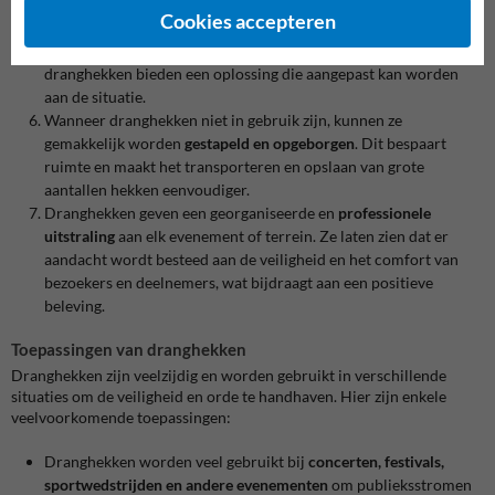
Dranghekken zijn
veelzijdig inzetbaar
en passen zich aan
Cookies accepteren
uiteenlopende behoeften aan. Of het nu gaat om een concert,
een sportevenement, wegwerkzaamheden of een bouwproject,
dranghekken bieden een oplossing die aangepast kan worden
aan de situatie.
Wanneer dranghekken niet in gebruik zijn, kunnen ze
gemakkelijk worden
gestapeld en opgeborgen
. Dit bespaart
ruimte en maakt het transporteren en opslaan van grote
aantallen hekken eenvoudiger.
Dranghekken geven een georganiseerde en
professionele
uitstraling
aan elk evenement of terrein. Ze laten zien dat er
aandacht wordt besteed aan de veiligheid en het comfort van
bezoekers en deelnemers, wat bijdraagt aan een positieve
beleving.
Toepassingen van dranghekken
Dranghekken zijn veelzijdig en worden gebruikt in verschillende
situaties om de veiligheid en orde te handhaven. Hier zijn enkele
veelvoorkomende toepassingen:
Dranghekken worden veel gebruikt bij
concerten, festivals,
sportwedstrijden en andere evenementen
om publieksstromen