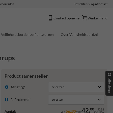
e voorraden
Bestelstatus
Login
Contact
Contact opnemen
Winkelmand
Veiligheidsborden zelf ontwerpen
Over Veiligheidsbord.nl
nrups
Product samenstellen
alle shops
Afmeting*
Reflecterend*
42,
00
50,82
56,50
Aantal:
Van
voor
incl. btw