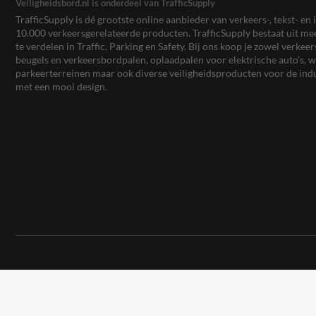
Veiligheidsbord.nl is onderdeel van TrafficSupply
TrafficSupply is dé grootste online aanbieder van verkeers-, tekst- 
10.000 verkeersgerelateerde producten. TrafficSupply bestaat uit 
te verdelen in Traffic, Parking en Safety. Bij ons koop je zowel verk
beugels en verkeersbordpalen, oplaadpalen voor elektrische auto’s
parkeerterreinen maar ook diverse veiligheidsproducten voor de ind
met een mooi design.