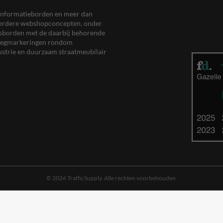
en informatieborden en meer dan
meerdere webshopconcepten, onder
eersborden met de daarbij behorende
, wegmarkeringen rondom
ustrie en duurzaam straatmeubilair
© 2026 TrafficSupply. Alle rechten voorbehouden.