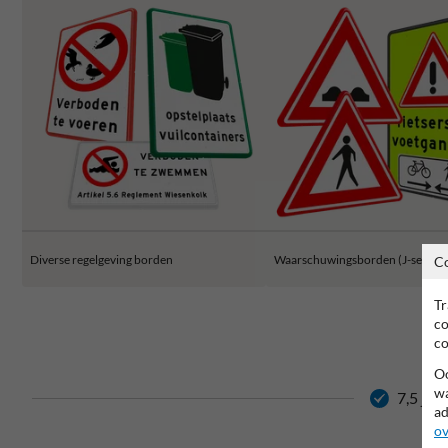
Diverse regelgeving borden
Waarschuwingsborden (J-serie)
C
Tr
co
co
Oo
wa
7,5 jaa
ad
ov