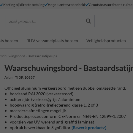
Korting bij directe betaling
Hoge klanttevredenheid
Grootste assortiment, ruim
zoek product...
ts borden
BHV verzamelplaats borden
Veiligheidsproducten
schuwingsbord - Bastaardsatijnrups
Waarschuwingsbord - Bastaardsatij
Art.nr. TIDR.10837
Officieel aluminium verkeersbord met een dubbel omgezette rand.
bordrand RAL3020 (verkeersrood)
achterzijde (verkeers)grijs / aluminium
hoogwaardig (retro-)reflecterend klasse 1, 2 of 3
meerdere afmetingen mogelijk.
Productieproces conform CE-Norm en NEN-EN 12899-1:2007
voorzien van UV-werend anti-graffiti laminaat
opdruk bewerkbaar in SignEditor
(Bewerk product>)