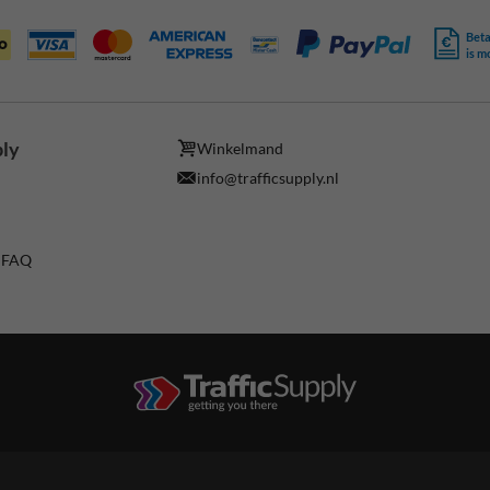
Beta
is m
ply
Winkelmand
info@trafficsupply.nl
/ FAQ