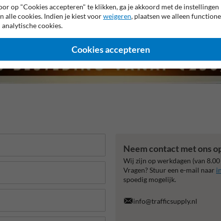
or op "Cookies accepteren" te klikken, ga je akkoord met de instellingen
n alle cookies. Indien je kiest voor
weigeren
, plaatsen we alleen functione
 analytische cookies.
Cookies accepteren
Neem contact met ons o
Wij zijn op werkdagen (van 8.00
Vragen? Stuur een e-mail naar
i
spoedig mogelijk.
info@trafficsupply.nl