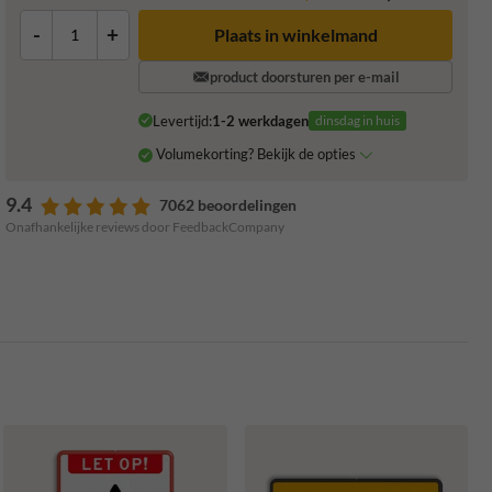
-
+
Plaats in winkelmand
product doorsturen per e-mail
Levertijd:
1-2 werkdagen
dinsdag in huis
Volumekorting? Bekijk de opties
9.4
7062 beoordelingen
Onafhankelijke reviews door FeedbackCompany