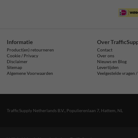
Informatie
Over TrafficSup
Product(en) retourneren
Contact
Cookie / Privacy
Over ons
Disclaimer
Nieuws en Blog
Sitemap
Levertijden
Algemene Voorwaarden
Veelgestelde vragen 
TrafficSupply Netherlands B.V.,
Populierenlaan 7
,
Hattem, NL