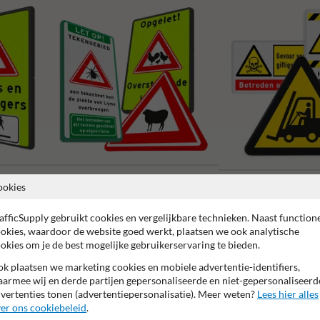
Waarschuwingsborden dieren
ookies
Waarschuwingsborden
afficSupply gebruikt cookies en vergelijkbare technieken. Naast function
okies, waardoor de website goed werkt, plaatsen we ook analytische
okies om je de best mogelijke gebruikerservaring te bieden.
k plaatsen we marketing cookies en mobiele advertentie-identifiers,
armee wij en derde partijen gepersonaliseerde en niet-gepersonaliseerd
r garantie op reflecterende folie
Anti-graffiti laminaat
99% H
vertenties tonen (advertentiepersonalisatie). Meer weten?
Lees hier alles
er ons cookiebeleid
.