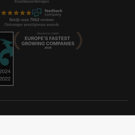
Klantbeoordelingen
Bekijk onze
7062
reviews
Ontvanger prestigieuze awards