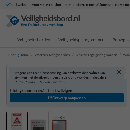
Nr. 1 webshop voor veiligheidsborden en -pictogrammen
Supersnelle levering
Veiligheidsborden
Veiligheidspictogrammen
Bouwplaa
terug
Home
Waarschuwingsborden
Diverse regelgeving borden
Waar
Wegens een technische storing kan het bestelde product kan
afwijken met de afbeeldingen die getoond worden in de galerij.
Reden: Could not resolve product
Waarschuwingsbord zelf aanpassen?
Pictogrammen en/of tekst wijzigen
Ontwerp aanpassen