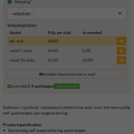
Afmeting*
Volumeprijzen
Aantal
Prijs per stuk
Je voordeel
per stuk
68,00
vanaf 5 stuks
64,60
5,0
%
vanaf 10 stuks
61,20
10,0
%
product doorsturen per e-mail
Levertijd:
3-4 werkdagen
✓op voorraad
Sjabloon / spuitmal ‘
oplaadpunt elektrische auto
’ voor het eenvoudig
zelf aanbrengen van wegmarkering.
Productspecificaties:
Eenvoudig zelf wegmarkering aanbrengen