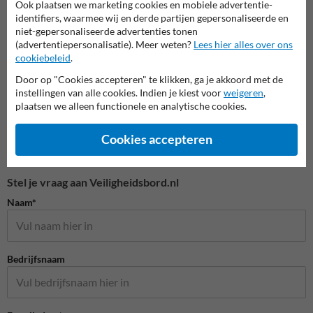
Ook plaatsen we marketing cookies en mobiele advertentie-
identifiers, waarmee wij en derde partijen gepersonaliseerde en
niet-gepersonaliseerde advertenties tonen
Wegmarkering doe-het-zelf
(advertentiepersonalisatie). Meer weten?
Lees hier alles over ons
cookiebeleid
.
Door op "Cookies accepteren" te klikken, ga je akkoord met de
instellingen van alle cookies. Indien je kiest voor
weigeren
,
plaatsen we alleen functionele en analytische cookies.
Cookies accepteren
Stel je vraag aan Veiligheidsbord.nl
Naam*
Bedrijfsnaam