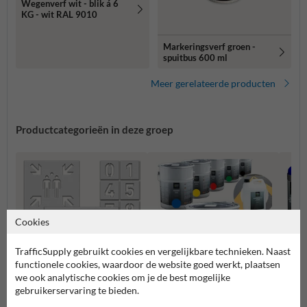
Wegenverf wit - blik á 6
KG - wit RAL 9010
Markeringsverf groen -
spuitbus 600 ml
Meer gerelateerde producten
Productcategorieën in deze groep
Cookies
TrafficSupply gebruikt cookies en vergelijkbare technieken. Naast
functionele cookies, waardoor de website goed werkt, plaatsen
we ook analytische cookies om je de best mogelijke
gebruikerservaring te bieden.
Sjablonen wegmarkering
Wegenverf
Krijtsp