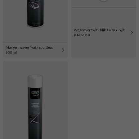
Wegenverf wit - blik á 6 KG - wit
RAL 9010
Markeringsverf wit - spuitbus
600 ml