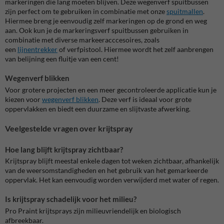
markeringen die lang moeten blijven.
Deze wegenverf spuitbussen
zijn perfect om te gebruiken in combinatie met onze
spuitmallen
.
Hiermee breng je eenvoudig zelf markeringen op de grond en weg
aan. Ook kun je de markeringsverf spuitbussen gebruiken in
combinatie met diverse markeeracccesoires, zoals
een
lijnentrekker
of verfpistool. Hiermee wordt het zelf aanbrengen
van belijning een fluitje van een cent!
Wegenverf blikken
Voor grotere projecten en een meer gecontroleerde applicatie kun je
kiezen voor
wegenverf blikken
. Deze verf is ideaal voor grote
oppervlakken en biedt een duurzame en slijtvaste afwerking.
Veelgestelde vragen over krijtspray
Hoe lang blijft krijtspray zichtbaar?
Krijtspray blijft meestal enkele dagen tot weken zichtbaar, afhankelijk
van de weersomstandigheden en het gebruik van het gemarkeerde
oppervlak. Het kan eenvoudig worden verwijderd met water of regen.
Is krijtspray schadelijk voor het milieu?
Pro Praint krijtsprays zijn milieuvriendelijk en biologisch
afbreekbaar.