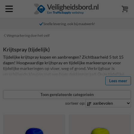
Snelle levering, ook bij maatwerk!
Wegmarkering doe-het-zelf
Krijtspray (tijdelijk)
Tijdelijke krijtspray kopen en aanbrengen? Zichtbaarheid 5 tot 15
dagen! Hoogwaardige krijtspray en tijdelijke markeerspray voor
tijdelijke markeringen op vloer, weg of grond. Verkrijgbaar is
verschillende kleuren met een hoge dekkingsgraad. Onze tijdelijke
markeersprays zijn milieuvriendelijk en zijn bij uitstek geschikt voor
Lees meer
het aanbrengen van tijdelijke markering bij evenementen,
calamiteiten, landbouw en nog veel meer. De tijdelijke
Toon gerelateerde categorieën
markeringsverf kan eenvoudig aangebracht worden vanuit de
spuitbus. Dankzij het 180° spuitventiel kunnen de markeersprays en
sorteer op:
krijtsprays ook ondersteboven gebruikt worden.