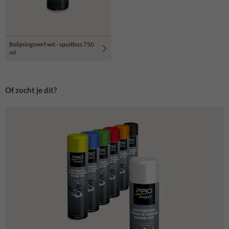
Belijningsverf wit - spuitbus 750
ml
Of zocht je dit?