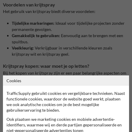
Voordelen van krijtspray
Het gebruik van krijtspray biedt diverse voordelen:
Tijdelijke markeringen:
Ideaal voor tijdelijke projecten zonder
permanente gevolgen.
Gemakkelijk te gebruiken:
Eenvoudig aan te brengen met een
spuitbus.
Veelkleurig:
Verkrijgbaar in verschillende kleuren zoals
krijtspray wit en krijtspray geel.
Krijtspray kopen: waar moet je op letten?
Bij het kopen van krijtspray zijn er een paar belangrijke aspecten om
op te letten:
Cookies
Kleurkeuze
TrafficSupply gebruikt cookies en vergelijkbare technieken. Naast
De kleur van de krijtspray is afhankelijk van de toepassing. Populaire
functionele cookies, waardoor de website goed werkt, plaatsen
kleuren zijn onder andere:
we ook analytische cookies om je de best mogelijke
gebruikerservaring te bieden.
Krijtspray wit
:
Perfect voor duidelijke en zichtbare
Ook plaatsen we marketing cookies en mobiele advertentie-
markeringen.
identifiers, waarmee wij en derde partijen gepersonaliseerde en
Krijtspray geel
:
Vaak gebruikt voor veiligheidsmarkeringen en
niet-gepersonaliseerde advertenties tonen