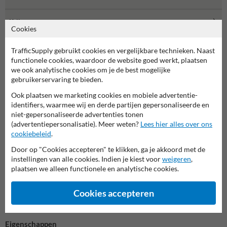
Krijtspray
Cookies
TrafficSupply gebruikt cookies en vergelijkbare technieken. Naast
functionele cookies, waardoor de website goed werkt, plaatsen
we ook analytische cookies om je de best mogelijke
Multimarker fluorescerend
gebruikerservaring te bieden.
Ook plaatsen we marketing cookies en mobiele advertentie-
Beschikbare kleuren markeerspray
identifiers, waarmee wij en derde partijen gepersonaliseerde en
Multimarker fluorescerende markeerspray / fluor roze
niet-gepersonaliseerde advertenties tonen
Multimarker fluorescerende markeerspray / fluor rood
(advertentiepersonalisatie). Meer weten?
Lees hier alles over ons
Multimarker fluorescerende markeerspray / fluor oranje
cookiebeleid
.
Multimarker fluorescerende markeerspray / fluor geel
Door op "Cookies accepteren" te klikken, ga je akkoord met de
Multimarker fluorescerende markeerspray / fluor groen
instellingen van alle cookies. Indien je kiest voor
weigeren
,
Multimarker fluorescerende markeerspray / fluor blauw
plaatsen we alleen functionele en analytische cookies.
Toepassingen / ondergrond
Cookies accepteren
Metaal, metselwerk, beton, hout
Ideaal voor het spuiten van teksten of stippen
Eigenschappen