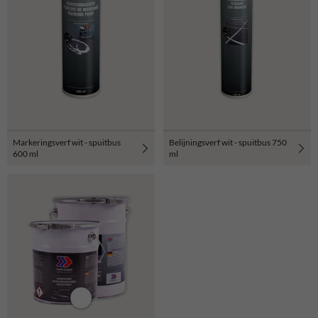
Markeringsverf wit - spuitbus
Belijningsverf wit - spuitbus 750
600 ml
ml