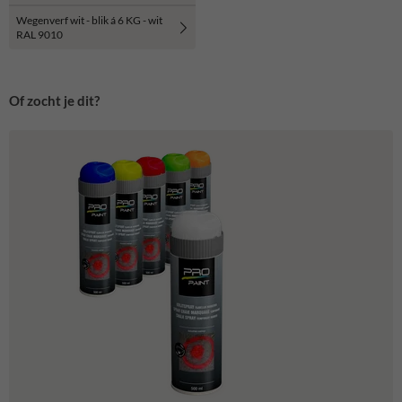
Wegenverf wit - blik á 6 KG - wit
RAL 9010
Of zocht je dit?