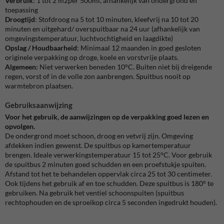
Verbruik
: 1 tot 2 m2per 500ml, afhankelijk van ondergrond en
toepassing
Droogtijd
: Stofdroog na 5 tot 10 minuten, kleefvrij na 10 tot 20
minuten en uitgehard/ overspuitbaar na 24 uur (afhankelijk van
omgevingstemperatuur, luchtvochtigheid en laagdikte)
Opslag / Houdbaarheid
: Minimaal 12 maanden in goed gesloten
originele verpakking op droge, koele en vorstvrije plaats.
Algemeen:
Niet verwerken beneden 10°C. Buiten niet bij dreigende
regen, vorst of in de volle zon aanbrengen. Spuitbus nooit op
warmtebron plaatsen.
Gebruiksaanwijzing
Voor het gebruik, de aanwijzingen op de verpakking goed lezen en
opvolgen.
De ondergrond moet schoon, droog en vetvrij zijn. Omgeving
afdekken indien gewenst. De spuitbus op kamertemperatuur
brengen. Ideale verwerkingstemperatuur 15 tot 25°C. Voor gebruik
de spuitbus 2 minuten goed schudden en een proefstukje spuiten.
Afstand tot het te behandelen oppervlak circa 25 tot 30 centimeter.
Ook tijdens het gebruik af en toe schudden. Deze spuitbus is 180° te
gebruiken. Na gebruik het ventiel schoonspuiten (spuitbus
rechtophouden en de sproeikop circa 5 seconden ingedrukt houden).