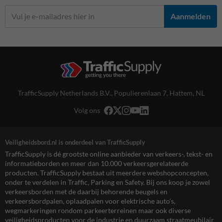
Aanmelden
TrafficSupply Netherlands B.V.,
Populierenlaan 7
,
Hattem, NL
Volg ons
Veiligheidsbord.nl is onderdeel van TrafficSupply
TrafficSupply is dé grootste online aanbieder van verkeers-, tekst- en
informatieborden en meer dan 10.000 verkeersgerelateerde
producten. TrafficSupply bestaat uit meerdere webshopconcepten,
onder te verdelen in Traffic, Parking en Safety. Bij ons koop je zowel
verkeersborden met de daarbij behorende beugels en
verkeersbordpalen, oplaadpalen voor elektrische auto’s,
wegmarkeringen rondom parkeerterreinen maar ook diverse
veiligheidsproducten voor de industrie en duurzaam straatmeubilair