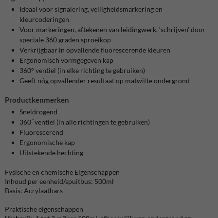
Ideaal voor signalering, veiligheidsmarkering en
kleurcoderingen
Voor markeringen, aftekenen van leidingwerk, ‘schrijven’ door
speciale 360 graden sproeikop
Verkrijgbaar in opvallende fluorescerende kleuren
Ergonomisch vormgegeven kap
360° ventiel (in elke richting te gebruiken)
Geeft nóg opvallender resultaat op matwitte ondergrond
Productkenmerken
Sneldrogend
360 ̊ ventiel (in alle richtingen te gebruiken)
Fluorescerend
Ergonomische kap
Uitstekende hechting
Fysische en chemische Eigenschappen
Inhoud per eenheid/spuitbus: 500ml
Basis: Acrylaathars
Praktische eigenschappen