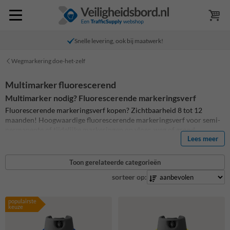
Snelle levering, ook bij maatwerk!
Wegmarkering doe-het-zelf
Multimarker fluorescerend
Multimarker nodig? Fluorescerende markeringsverf
Fluorescerende markeringsverf kopen? Zichtbaarheid 8 tot 12
maanden! Hoogwaardige fluorescerende markeringsverf voor semi-
permanente of tijdelijke markeringen op vloer, weg of grond.
Lees meer
Verkrijgbaar is verschillende fluorescerende kleuren met een zeer
hoge dekkingsgraad. Onze fluorescerende multimarkers zijn
milieuvriendelijk en bij uitstek geschikt voor signalering,
Toon gerelateerde categorieën
veiligheidsmarkering en kleurcoderingen. Dankzij het 360°
sorteer op:
spuitventiel kunnen de markeersprays in alle gewenste richtingen
gebruikt worden (zowel rechtsopstaand als ondersteboven en alles
hier tussenin).
populairste
keuze