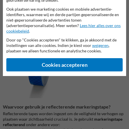
gebruikerservaring te bieden.
ervoor zorgen dat tot wel 80% van het licht direct teruggekaatst
Ook plaatsen we marketing cookies en mobiele advertentie-
wordt naar de bron. Dit maakt het tot een zeer effectieve
identifiers, waarmee wij en derde partijen gepersonaliseerde en
reflecterende tape met een lange levensduur.
niet-gepersonaliseerde advertenties tonen
(advertentiepersonalisatie). Meer weten?
Lees hier alles over ons
cookiebeleid
.
Door op "Cookies accepteren" te klikken, ga je akkoord met de
instellingen van alle cookies. Indien je kiest voor
weigeren
,
plaatsen we alleen functionele en analytische cookies.
Cookies accepteren
Waarvoor gebruik je reflecterende markeringstape?
Reflecterende tapes worden ingezet om de veiligheid te verhogen op
plaatsen waar zichtbaarheid cruciaal is. Je gebruikt
markeringstape
reflecterend
onder andere voor: