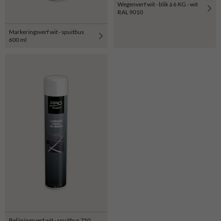
Wegenverf wit - blik á 6 KG - wit
RAL 9010
Markeringsverf wit - spuitbus
600 ml
Belijningsverf wit - spuitbus 750