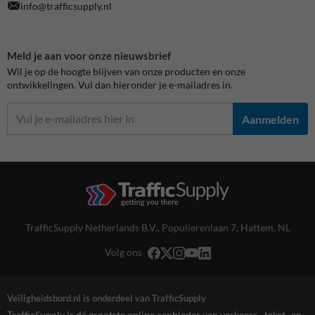
info@trafficsupply.nl
Meld je aan voor onze nieuwsbrief
Wil je op de hoogte blijven van onze producten en onze
ontwikkelingen. Vul dan hieronder je e-mailadres in.
Aanmelden
TrafficSupply Netherlands B.V.,
Populierenlaan 7
,
Hattem, NL
Volg ons
Veiligheidsbord.nl is onderdeel van TrafficSupply
TrafficSupply is dé grootste online aanbieder van verkeers-, tekst- en