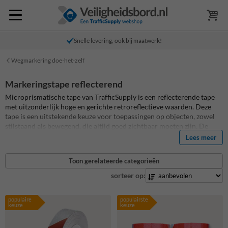
Snelle levering, ook bij maatwerk!
Wegmarkering doe-het-zelf
Markeringstape reflecterend
Microprismatische tape van TrafficSupply is een reflecterende tape
met uitzonderlijk hoge en gerichte retroreflectieve waarden. Deze
tape is een uitstekende keuze voor toepassingen op objecten, zowel
stilstaand als bewegend, die altijd goed zichtbaar moeten zijn. De
microprismatische technologie zorgt ervoor dat licht effectief wordt
Lees meer
teruggekaatst, wat bijdraagt aan verhoogde veiligheid en
zichtbaarheid.
Toon gerelateerde categorieën
sorteer op:
populaire
populairste
keuze
keuze