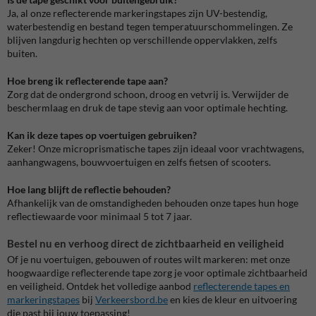
Ja, al onze reflecterende markeringstapes zijn UV-bestendig,
waterbestendig en bestand tegen temperatuurschommelingen. Ze
blijven langdurig hechten op verschillende oppervlakken, zelfs
buiten.
Hoe breng ik reflecterende tape aan?
Zorg dat de ondergrond schoon, droog en vetvrij is. Verwijder de
beschermlaag en druk de tape stevig aan voor optimale hechting.
Kan ik deze tapes op voertuigen gebruiken?
Zeker! Onze microprismatische tapes zijn ideaal voor vrachtwagens,
aanhangwagens, bouwvoertuigen en zelfs fietsen of scooters.
Hoe lang blijft de reflectie behouden?
Afhankelijk van de omstandigheden behouden onze tapes hun hoge
reflectiewaarde voor minimaal 5 tot 7 jaar.
Bestel nu en verhoog direct de zichtbaarheid en veiligheid
Of je nu voertuigen, gebouwen of routes wilt markeren: met onze
hoogwaardige reflecterende tape zorg je voor optimale zichtbaarheid
en veiligheid. Ontdek het volledige aanbod
reflecterende tapes en
markeringstapes
bij
Verkeersbord.be
en kies de kleur en uitvoering
die past bij jouw toepassing!