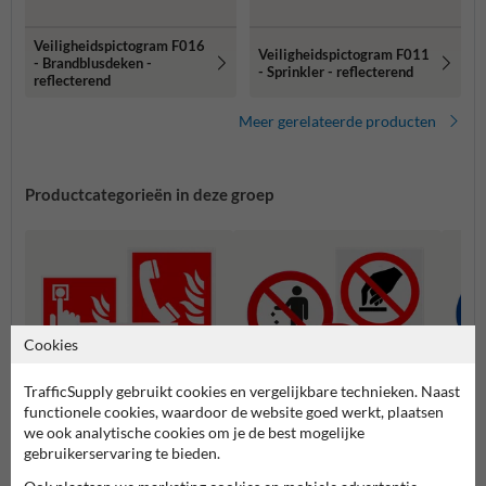
Veiligheidspictogram F016
Veiligheidspictogram F011
- Brandblusdeken -
- Sprinkler - reflecterend
reflecterend
Meer gerelateerde producten
Productcategorieën in deze groep
Cookies
TrafficSupply gebruikt cookies en vergelijkbare technieken. Naast
functionele cookies, waardoor de website goed werkt, plaatsen
we ook analytische cookies om je de best mogelijke
gebruikerservaring te bieden.
Brand pictogrammen
Verbodspictogrammen
Gebod