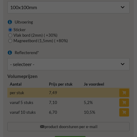
Uitvoering
Sticker
Vlak bord (2mm) ( +30%)
Magneetbord (1,5mm) ( +80%)
Reflecterend*
Volumeprijzen
Aantal
Prijs per stuk
Je voordeel
per stuk
7,49
vanaf 5 stuks
7,10
5,2
%
vanaf 10 stuks
6,70
10,5
%
product doorsturen per e-mail