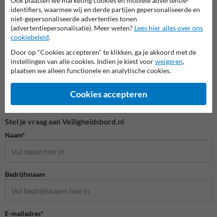
Ook plaatsen we marketing cookies en mobiele advertentie-
identifiers, waarmee wij en derde partijen gepersonaliseerde en
niet-gepersonaliseerde advertenties tonen
Veiligheidspictogrammen
(advertentiepersonalisatie). Meer weten?
Lees hier alles over ons
cookiebeleid
.
Door op "Cookies accepteren" te klikken, ga je akkoord met de
instellingen van alle cookies. Indien je kiest voor
weigeren
,
plaatsen we alleen functionele en analytische cookies.
Cookies accepteren
Stel je vraag aan Veiligheidsbord.nl
Naam*
Bedrijfsnaam
E-mailadres*