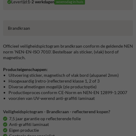
Levertijd:
1-2 werkdagen
woensdag in huis
Brandkraan
Officieel veiligheidspictogram brandkraan conform de geldende NEN
norm ‘NEN-EN-ISO 7010’. Bestelbaar als sticker, (vlak) bord of
magnetisch.
Producteigenschappen:
Uitvoering sticker, magnetisch of vlak bord (alupanel 2mm)
Hoogwaardig (retro-)reflecterend klasse 1, 2 of 3
Diverse afmetingen mogelijk (zie productoptie)
Productieproces conform CE-Norm en NEN-EN 12899-1:2007
voorzien van UV-werend anti-graffiti laminaat
Veiligheidspictogram - Brandkraan - reflecterend kopen?
7,5 jaar garantie op reflecterende folie
Anti-graffiti laminaat
Eigen productie
Controle door specialist