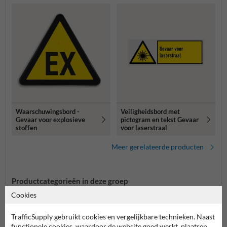
Waarschuwingsbord -
Veiligheidsbord met
Gevaar voor explosieve
pictogram en tekst Gevaar
stoffen
voor laserstraal
Meer gerelateerde producten
Productcategorieën in deze groep
Cookies
TrafficSupply gebruikt cookies en vergelijkbare technieken. Naast
functionele cookies, waardoor de website goed werkt, plaatsen