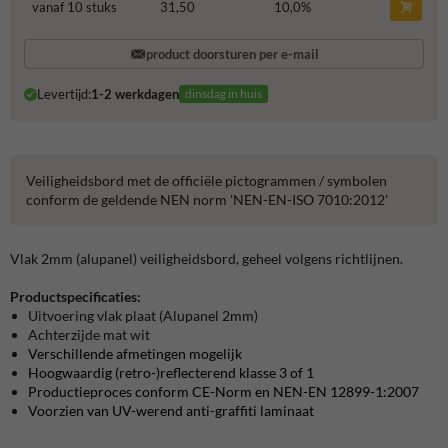
vanaf 10 stuks
31,50
10,0
%
product doorsturen per e-mail
Levertijd:
1-2 werkdagen
dinsdag in huis
Veiligheidsbord met de officiële pictogrammen / symbolen
conform de geldende NEN norm 'NEN-EN-ISO 7010:2012'
Vlak 2mm (alupanel) veiligheidsbord, geheel volgens richtlijnen.
Productspecificaties:
Uitvoering vlak plaat (Alupanel 2mm)
Achterzijde mat wit
Verschillende afmetingen mogelijk
Hoogwaardig (retro-)reflecterend klasse 3 of 1
Productieproces conform CE-Norm en NEN-EN 12899-1:2007
Voorzien van UV-werend anti-graffiti laminaat