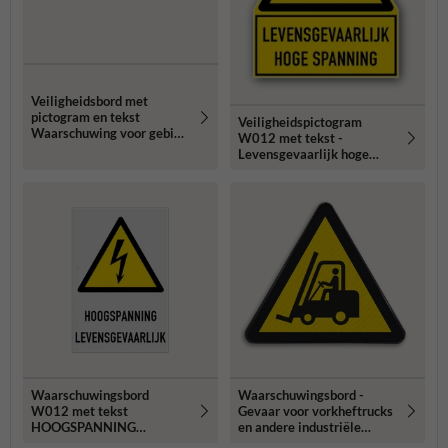
Veiligheidsbord met
pictogram en tekst
Veiligheidspictogram
Waarschuwing voor gebied
W012 met tekst -
met gesleepte
Levensgevaarlijk hoge
wateractiviteiten
spanning - reflecterend
Waarschuwingsbord
Waarschuwingsbord -
W012 met tekst
Gevaar voor vorkheftrucks
HOOGSPANNING
en andere industriële
LEVENSGEVAARLIJK
voertuigen