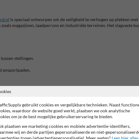
rd.nl
is speciaal ontworpen om de veiligheid te verhogen op plekken met 
n zoals magazijnen, laadperrons en industriële terreinen.
Het slagvaste ku
tussen stellingen.
 transportpaden.
8 tot 90 mm, dankzij de meegeleverde bevestigingsbeugel.
ookies
afficSupply gebruikt cookies en vergelijkbare technieken. Naast function
rse alternatieven:
okies, waardoor de website goed werkt, plaatsen we ook analytische
k langs openbare wegen.
okies om je de best mogelijke gebruikerservaring te bieden.
chikt voor binnengebruik in winkels en magazijnen.
k plaatsen we marketing cookies en mobiele advertentie-identifiers,
modellen voor diverse toepassingen.
armee wij en derde partijen gepersonaliseerde en niet-gepersonaliseerd
vertenties tonen (advertentiepersonalisatie). Meer weten?
Lees hier alles