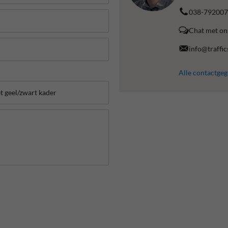
038-792007
Chat met on
info@traffic
Alle contactge