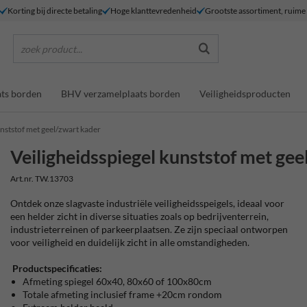
Korting bij directe betaling
Hoge klanttevredenheid
Grootste assortiment, ruim
zoek product...
ts borden
BHV verzamelplaats borden
Veiligheidsproducten
unststof met geel/zwart kader
Veiligheidsspiegel kunststof met gee
Art.nr. TW.13703
Ontdek onze slagvaste industriële veiligheidsspeigels, ideaal voor
een helder zicht in diverse situaties zoals op bedrijventerrein,
industrieterreinen of parkeerplaatsen. Ze zijn speciaal ontworpen
voor veiligheid en duidelijk zicht in alle omstandigheden.
Productspecificaties:
Afmeting spiegel 60x40, 80x60 of 100x80cm
Totale afmeting inclusief frame +20cm rondom