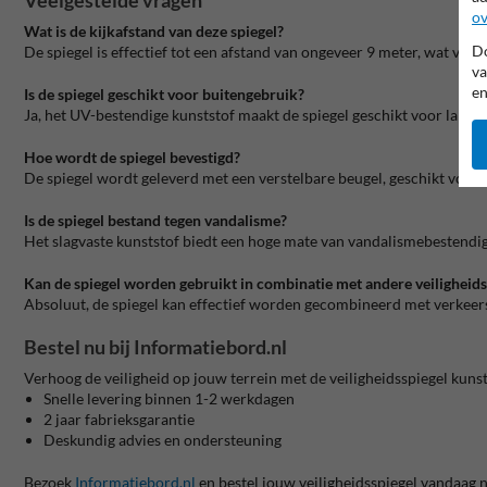
Veelgestelde vragen
ov
Wat is de kijkafstand van deze spiegel?
Do
De spiegel is effectief tot een afstand van ongeveer 9 meter, wat vol
va
en
Is de spiegel geschikt voor buitengebruik?
Ja, het UV-bestendige kunststof maakt de spiegel geschikt voor langdu
Hoe wordt de spiegel bevestigd?
De spiegel wordt geleverd met een verstelbare beugel, geschikt voor
Is de spiegel bestand tegen vandalisme?
Het slagvaste kunststof biedt een hoge mate van vandalismebestendig
Kan de spiegel worden gebruikt in combinatie met andere veiligheid
Absoluut, de spiegel kan effectief worden gecombineerd met verkeers
Bestel nu bij Informatiebord.nl
Verhoog de veiligheid op jouw terrein met de
veiligheidsspiegel kuns
Snelle levering binnen 1-2 werkdagen
2 jaar fabrieksgarantie
Deskundig advies en ondersteuning
Bezoek
Informatiebord.nl
en bestel jouw veiligheidsspiegel vandaag 