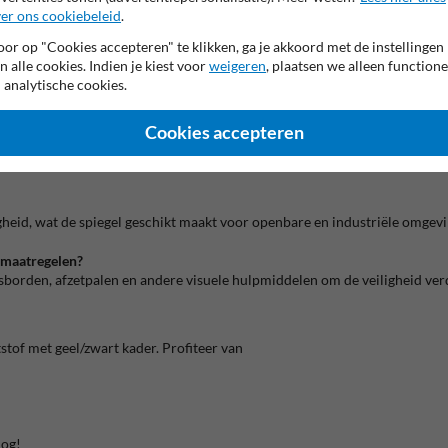
er ons cookiebeleid
.
or op "Cookies accepteren" te klikken, ga je akkoord met de instellingen
doende is voor de meeste binnen- en buitentoepassingen.
n alle cookies. Indien je kiest voor
weigeren
, plaatsen we alleen functione
 analytische cookies.
rig buitengebruik zonder verkleuring of kwaliteitsverlies.
Cookies accepteren
 palen met een diameter van 48 tot 90 mm.
heid, wat de spiegel geschikt maakt voor openbare en industriële omgev
smaatregelen?
borden, afzetpalen en andere visuele hulpmiddelen om de veiligheid ver
tstof met geel/zwart kader.
Profiteer van
nog!