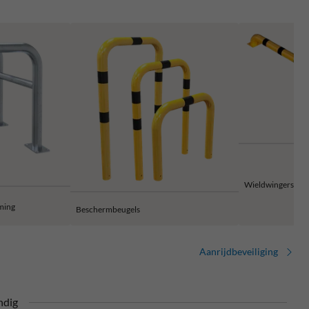
Wieldwingers
ming
Beschermbeugels
Aanrijdbeveiliging
ndig