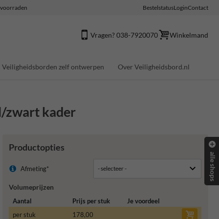
e voorraden
Bestelstatus
Login
Contact
Vragen? 038-7920070
Winkelmand
Veiligheidsborden zelf ontwerpen
Over Veiligheidsbord.nl
l/zwart kader
Productopties
alle shops
Afmeting*
Volumeprijzen
Aantal
Prijs per stuk
Je voordeel
per stuk
178,00