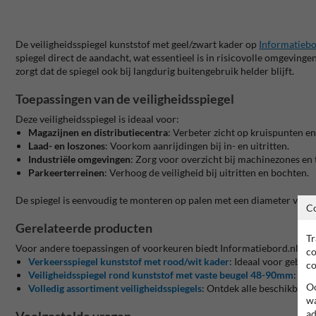
De veiligheidsspiegel kunststof met geel/zwart kader op
Informatiebo
spiegel direct de aandacht, wat essentieel is in risicovolle omgevinge
zorgt dat de spiegel ook bij langdurig buitengebruik helder blijft.
Toepassingen van de veiligheidsspiegel
Deze veiligheidsspiegel is ideaal voor:
Magazijnen en distributiecentra
:
Verbeter zicht op kruispunten en 
Laad- en loszones
:
Voorkom aanrijdingen bij in- en uitritten.
Industriële omgevingen
:
Zorg voor overzicht bij machinezones en
Parkeerterreinen
:
Verhoog de veiligheid bij uitritten en bochten.
De spiegel is eenvoudig te monteren op palen met een diameter van 4
C
Gerelateerde producten
Tr
Voor andere toepassingen of voorkeuren biedt Informatiebord.nl dive
co
Verkeersspiegel kunststof met rood/wit kader
:
Ideaal voor gebrui
co
Veiligheidsspiegel rond kunststof met vaste beugel 48-90mm
:
Ges
Oo
Volledig assortiment veiligheidsspiegels
:
Ontdek alle beschikbare 
wa
ad