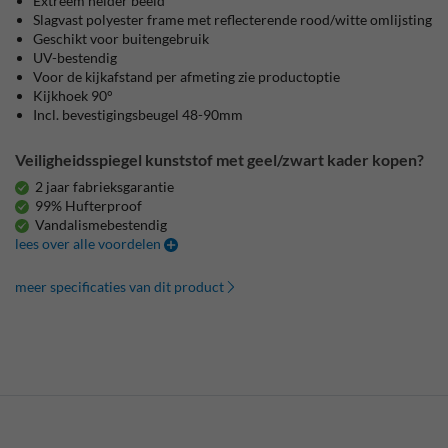
Extreem helder beeld
Slagvast polyester frame met reflecterende rood/witte omlijsting
Geschikt voor buitengebruik
UV-bestendig
Voor de kijkafstand per afmeting zie productoptie
Kijkhoek 90°
Incl. bevestigingsbeugel 48-90mm
Veiligheidsspiegel kunststof met geel/zwart kader kopen?
2 jaar fabrieksgarantie
99% Hufterproof
Vandalismebestendig
lees over alle voordelen
meer specificaties van dit product