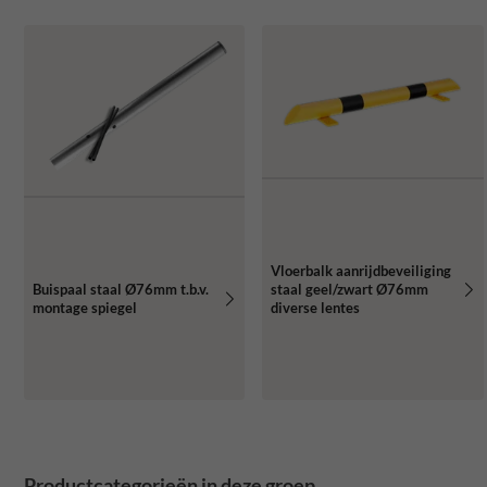
Vloerbalk aanrijdbeveiliging
staal geel/zwart Ø76mm
Buispaal staal Ø76mm t.b.v.
diverse lentes
montage spiegel
Productcategorieën in deze groep