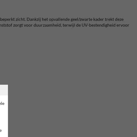
beperkt zicht.
Dankzij het opvallende geel/zwarte kader trekt deze
nststof zorgt voor duurzaamheid, terwijl de UV-bestendigheid ervoor
ele
e