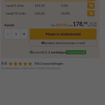
vanaf 5 stuks
169,10
5,0
%
vanaf 10 stuks
160,20
10,0
%
178,
00
215,38
251,00
Aantal:
Van
voor
incl. btw
-
+
Plaats in winkelmand
product doorsturen per e-mail
Levertijd:
1-2 werkdagen
✓op voorraad
9.4
7061 beoordelingen
Onafhankelijke reviews door FeedbackCompany