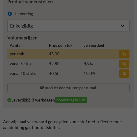
Product samenstellen
Uitvoering
Volumeprijzen
Aantal
Prijs per stuk
Je voordeel
per stuk
45,00
vanaf 5 stuks
42,80
4,9
%
vanaf 10 stuks
40,50
10,0
%
product doorsturen per e-mail
Levertijd:
2-3 werkdagen
donderdag in huis
Aanwijspaal verzwaard gerecycled kunststof met reflecterende
aanduiding gas hoofdafsluiter.