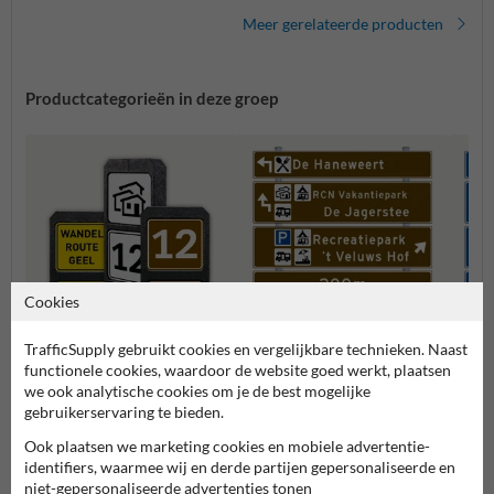
Meer gerelateerde producten
Productcategorieën in deze groep
Cookies
TrafficSupply gebruikt cookies en vergelijkbare technieken. Naast
Bermpalen met
functionele cookies, waardoor de website goed werkt, plaatsen
Verwijsborden bruin
Verwi
informatiebordjes
we ook analytische cookies om je de best mogelijke
gebruikerservaring te bieden.
Bewegwijzeringsborden
Ook plaatsen we marketing cookies en mobiele advertentie-
identifiers, waarmee wij en derde partijen gepersonaliseerde en
niet-gepersonaliseerde advertenties tonen