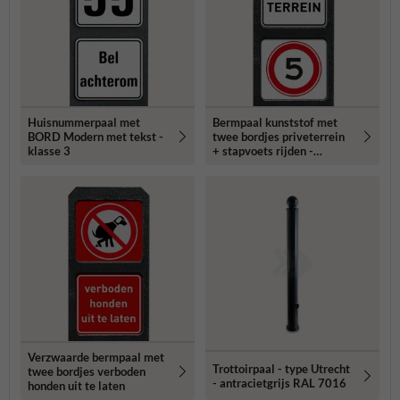
Huisnummerpaal met
Bermpaal kunststof met
BORD Modern met tekst -
twee bordjes priveterrein
klasse 3
+ stapvoets rijden -
reflecterend
Verzwaarde bermpaal met
Trottoirpaal - type Utrecht
twee bordjes verboden
- antracietgrijs RAL 7016
honden uit te laten