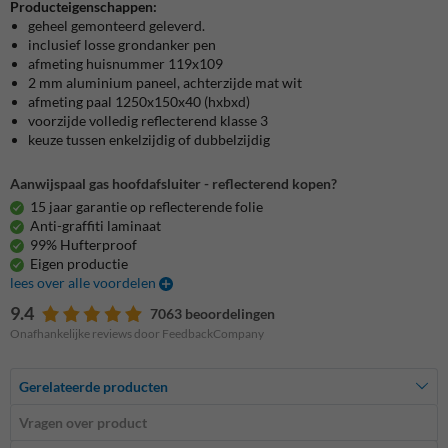
Producteigenschappen:
geheel gemonteerd geleverd.
inclusief losse grondanker pen
afmeting huisnummer 119x109
2 mm aluminium paneel, achterzijde mat wit
afmeting paal 1250x150x40 (hxbxd)
voorzijde volledig reflecterend klasse 3
keuze tussen enkelzijdig of dubbelzijdig
Aanwijspaal gas hoofdafsluiter - reflecterend kopen?
15 jaar garantie op reflecterende folie
Anti-graffiti laminaat
99% Hufterproof
Eigen productie
lees over alle voordelen
9.4
7063 beoordelingen
Onafhankelijke reviews door FeedbackCompany
Gerelateerde producten
Vragen over product