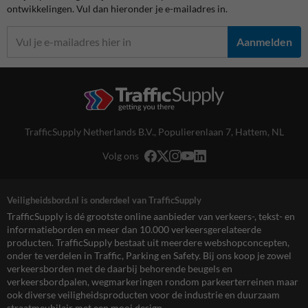
ontwikkelingen. Vul dan hieronder je e-mailadres in.
Aanmelden
TrafficSupply Netherlands B.V.,
Populierenlaan 7
,
Hattem, NL
Volg ons
Veiligheidsbord.nl is onderdeel van TrafficSupply
TrafficSupply is dé grootste online aanbieder van verkeers-, tekst- en
informatieborden en meer dan 10.000 verkeersgerelateerde
producten. TrafficSupply bestaat uit meerdere webshopconcepten,
onder te verdelen in Traffic, Parking en Safety. Bij ons koop je zowel
verkeersborden met de daarbij behorende beugels en
verkeersbordpalen, wegmarkeringen rondom parkeerterreinen maar
ook diverse veiligheidsproducten voor de industrie en duurzaam
straatmeubilair met een mooi design.