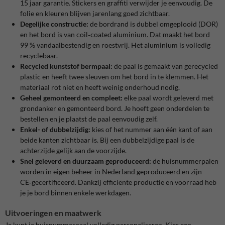
15 jaar garantie. Stickers en graffiti verwijder je eenvoudig. De
folie en kleuren blijven jarenlang goed zichtbaar.
Degelijke constructie:
de bordrand is dubbel omgeplooid (DOR)
en het bord is van coil‑coated aluminium. Dat maakt het bord
99 % vandaalbestendig en roestvrij. Het aluminium is volledig
recyclebaar.
Recycled kunststof bermpaal:
de paal is gemaakt van gerecycled
plastic en heeft twee sleuven om het bord in te klemmen. Het
materiaal rot niet en heeft weinig onderhoud nodig.
Geheel gemonteerd en compleet:
elke paal wordt geleverd met
grondanker en gemonteerd bord. Je hoeft geen onderdelen te
bestellen en je plaatst de paal eenvoudig zelf.
Enkel- of dubbelzijdig:
kies of het nummer aan één kant of aan
beide kanten zichtbaar is. Bij een dubbelzijdige paal is de
achterzijde gelijk aan de voorzijde.
Snel geleverd en duurzaam geproduceerd:
de huisnummerpalen
worden in eigen beheer in Nederland geproduceerd en zijn
CE‑gecertificeerd. Dankzij efficiënte productie en voorraad heb
je je bord binnen enkele werkdagen.
Uitvoeringen en maatwerk
Je kunt je huisnummerpaal volledig personaliseren. Kies een