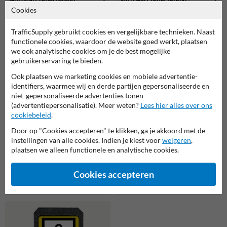
klassiek lettertype
modern lettertype
Cookies
TrafficSupply gebruikt cookies en vergelijkbare technieken. Naast
functionele cookies, waardoor de website goed werkt, plaatsen
Gerelateerde producten
we ook analytische cookies om je de best mogelijke
gebruikerservaring te bieden.
Ook plaatsen we marketing cookies en mobiele advertentie-
identifiers, waarmee wij en derde partijen gepersonaliseerde en
niet-gepersonaliseerde advertenties tonen
(advertentiepersonalisatie). Meer weten?
Lees hier alles over ons
cookiebeleid
.
Door op "Cookies accepteren" te klikken, ga je akkoord met de
instellingen van alle cookies. Indien je kiest voor
weigeren
,
plaatsen we alleen functionele en analytische cookies.
Verwijsbord toeristisch (bruin) -
met 1 pictogram, 1 regel tekst en
Bermpaal kunststof met twee
pijl
Cookies accepteren
bordjes eigen terrein + verboden
toegang - reflecterend