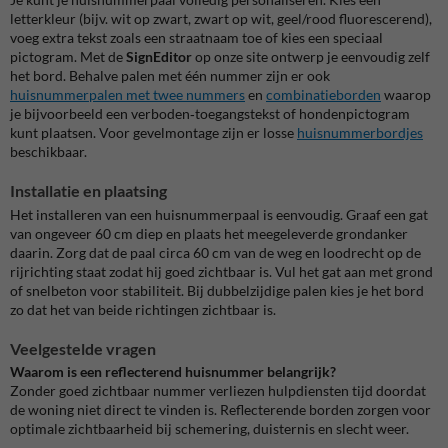
letterkleur (bijv. wit op zwart, zwart op wit, geel/rood fluorescerend),
voeg extra tekst zoals een straatnaam toe of kies een speciaal
pictogram. Met de
SignEditor
op onze site ontwerp je eenvoudig zelf
het bord. Behalve palen met één nummer zijn er ook
huisnummerpalen met twee nummers
en
combinatieborden
waarop
je bijvoorbeeld een verboden‑toegangstekst of hondenpictogram
kunt plaatsen. Voor gevelmontage zijn er losse
huisnummerbordjes
beschikbaar.
Installatie en plaatsing
Het installeren van een huisnummerpaal is eenvoudig. Graaf een gat
van ongeveer 60 cm diep en plaats het meegeleverde grondanker
daarin. Zorg dat de paal circa 60 cm van de weg en loodrecht op de
rijrichting staat zodat hij goed zichtbaar is. Vul het gat aan met grond
of snelbeton voor stabiliteit. Bij dubbelzijdige palen kies je het bord
zo dat het van beide richtingen zichtbaar is.
Veelgestelde vragen
Waarom is een reflecterend huisnummer belangrijk?
Zonder goed zichtbaar nummer verliezen hulpdiensten tijd doordat
de woning niet direct te vinden is. Reflecterende borden zorgen voor
optimale zichtbaarheid bij schemering, duisternis en slecht weer.