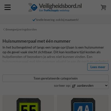
Snelle levering, ook bij maatwerk!
Bewegwijzeringsborden
Huisnummerpaal met één nummer
In het buitengebied of langs een lange oprijlaan is een huisnummer
op de gevel vaak slecht zichtbaar. Dit kan kostbare tijd kosten als
hulpdiensten of bezoekers je adres niet kunnen vinden. Een
huisnummerpaal met één nummer plaatst je aan de oprit en verbetert
de vindbaarheid aanzienlijk. Het bordje is retro‑reflecterend zodat
Lees meer
het nummer ook in het donker en bij slecht weer duidelijk leesbaar is.
Zo zorg je ervoor dat brandweer, ambulance en bezoekers meteen het
Toon gerelateerde categorieën
juiste adres vinden.
sorteer op: