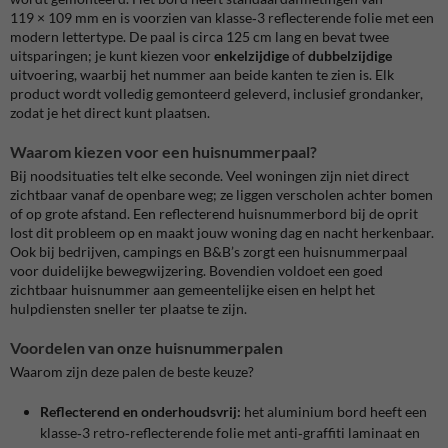
119 × 109 mm en is voorzien van klasse‑3 reflecterende folie met een
modern lettertype. De paal is circa 125 cm lang en bevat twee
uitsparingen; je kunt kiezen voor
enkelzijdige
of
dubbelzijdige
uitvoering, waarbij het nummer aan beide kanten te zien is. Elk
product wordt volledig gemonteerd geleverd, inclusief grondanker,
zodat je het direct kunt plaatsen.
Waarom kiezen voor een huisnummerpaal?
Bij noodsituaties telt elke seconde. Veel woningen zijn niet direct
zichtbaar vanaf de openbare weg; ze liggen verscholen achter bomen
of op grote afstand. Een reflecterend huisnummerbord bij de oprit
lost dit probleem op en maakt jouw woning dag en nacht herkenbaar.
Ook bij bedrijven, campings en B&B’s zorgt een huisnummerpaal
voor duidelijke bewegwijzering. Bovendien voldoet een goed
zichtbaar huisnummer aan gemeentelijke eisen en helpt het
hulpdiensten sneller ter plaatse te zijn.
Voordelen van onze huisnummerpalen
Waarom zijn deze palen de beste keuze?
Reflecterend en onderhoudsvrij:
het aluminium bord heeft een
klasse‑3 retro‑reflecterende folie met anti‑graffiti laminaat en