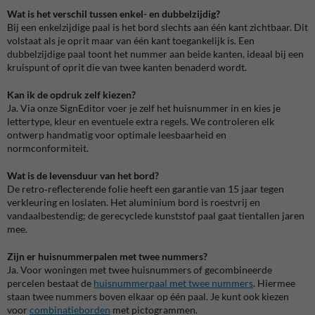
Wat is het verschil tussen enkel- en dubbelzijdig?
Bij een enkelzijdige paal is het bord slechts aan één kant zichtbaar. Dit
volstaat als je oprit maar van één kant toegankelijk is. Een
dubbelzijdige paal toont het nummer aan beide kanten, ideaal bij een
kruispunt of oprit die van twee kanten benaderd wordt.
Kan ik de opdruk zelf kiezen?
Ja. Via onze SignEditor voer je zelf het huisnummer in en kies je
lettertype, kleur en eventuele extra regels. We controleren elk
ontwerp handmatig voor optimale leesbaarheid en
normconformiteit.
Wat is de levensduur van het bord?
De retro‑reflecterende folie heeft een garantie van 15 jaar tegen
verkleuring en loslaten. Het aluminium bord is roestvrij en
vandaalbestendig; de gerecyclede kunststof paal gaat tientallen jaren
mee.
Zijn er huisnummerpalen met twee nummers?
Ja. Voor woningen met twee huisnummers of gecombineerde
percelen bestaat de
huisnummerpaal met twee nummers
. Hiermee
staan twee nummers boven elkaar op één paal. Je kunt ook kiezen
voor
combinatieborden
met pictogrammen.