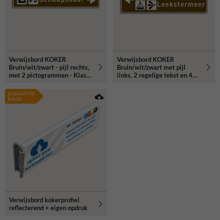
Verwijsbord KOKER
Verwijsbord KOKER
Bruin/wit/zwart - pijl rechts,
Bruin/wit/zwart met pijl
met 2 pictogrammen - Klasse
links, 2 regelige tekst en 4
3 reflecterend
pictogrammen
populairste
keuze
Verwijsbord kokerprofiel
reflecterend + eigen opdruk