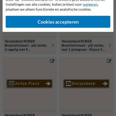
instellingen van alle cookies. Indien je kiest voor
weigeren
,
plaatsen we alleen functionele en analytische cookies.
Cookies accepteren
Verwijsbord KOKER
Verwijsbord KOKER
Bruin/wit/zwart - pijl rechts,
Bruin/wit/zwart - pijl rechts,
2 regelig met 4
met 1 pictogram - Klasse 3
pictogrammen - Klasse 3
reflecterend
reflecterend
Verwijsbord KOKER
Verwijsbord KOKER