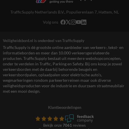
TrafficSupply Netherlands B.V.,
Populierenlaan 7
,
Hattem, NL
Volg ons
Veiligheidsbord.nl is onderdeel van TrafficSupply
TrafficSupply is dé grootste online aanbieder van verkeers-, tekst- en
informatieborden en meer dan 10.000 verkeersgerelateerde
producten. TrafficSupply bestaat uit meerdere webshopconcepten,
onder te verdelen in Traffic, Parking en Safety. Bij ons koop je zowel
verkeersborden met de daarbij behorende beugels en
verkeersbordpalen, oplaadpalen voor elektrische auto’s,
wegmarkeringen rondom parkeerterreinen maar ook diverse
veiligheidsproducten voor de industrie en duurzaam straatmeubilair
met een mooi design.
Klantbeoordelingen
Bekijk onze
7061
reviews