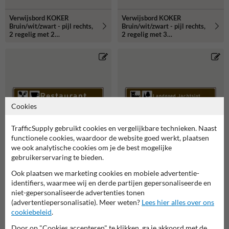
Verwijsbord KOKER
Verwijsbord KOKER
Bruin/wit/zwart - pijl rechts,
Bruin/wit/zwart - pijl rechts,
2 regelig met 2
2 regelig met 3
pictogrammen - Klasse 3
pictogrammen - Klasse 3
reflecterend
reflecterend
Cookies
TrafficSupply gebruikt cookies en vergelijkbare technieken. Naast
functionele cookies, waardoor de website goed werkt, plaatsen
we ook analytische cookies om je de best mogelijke
gebruikerservaring te bieden.
Verwijsbord KOKER
Verwijsbord KOKER
Bruin/wit/zwart - pijl rechts,
Bruin/wit/zwart - pijl rechts,
Ook plaatsen we marketing cookies en mobiele advertentie-
2 regelig met 3
2 regelig met 3
identifiers, waarmee wij en derde partijen gepersonaliseerde en
pictogrammen - Klasse 3
pictogrammen - Klasse 3
niet-gepersonaliseerde advertenties tonen
reflecterend
reflecterend
(advertentiepersonalisatie). Meer weten?
Lees hier alles over ons
cookiebeleid
.
Door op "Cookies accepteren" te klikken, ga je akkoord met de