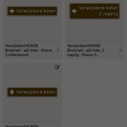
verwijsborden kokerprofiel maken wij zelf en voldoen aan de
hiervoor geldende richtlijnen. Voordeel van het kokerprofiel is dat
het zowel enkelzijdig als dubbelzijdig kan worden uitgevoerd. Onze
verwijskokers zijn standaard reflecterend klasse 3 uitgevoerd en
voorzien van versterkt kokerprofiel.
Verwijsbord KOKER
Verwijsbord KOKER
Bruin/wit - pijl links - Klasse
Bruin/wit - pijl links, 2
3 reflecterend
regelig - Klasse 3
reflecterend
Verwijsbord KOKER